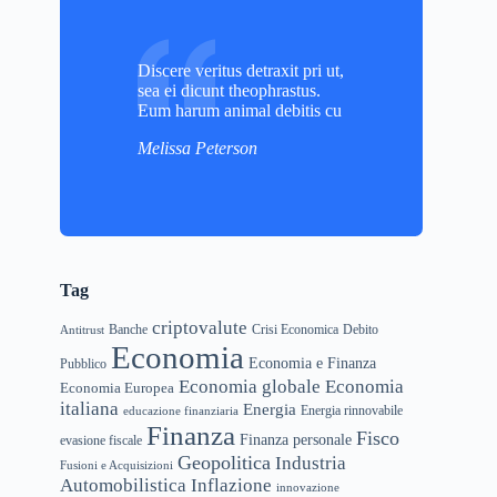
Discere veritus detraxit pri ut,
sea ei dicunt theophrastus.
Eum harum animal debitis cu
Melissa Peterson
Tag
criptovalute
Banche
Crisi Economica
Debito
Antitrust
Economia
Economia e Finanza
Pubblico
Economia globale
Economia
Economia Europea
italiana
Energia
educazione finanziaria
Energia rinnovabile
Finanza
Fisco
Finanza personale
evasione fiscale
Geopolitica
Industria
Fusioni e Acquisizioni
Automobilistica
Inflazione
innovazione