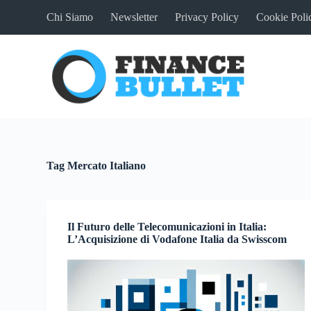
S
Chi Siamo
Newsletter
Privacy Policy
Cookie Poli
a
l
t
a
a
l
c
o
n
t
e
n
Tag
Mercato Italiano
u
t
o
Il Futuro delle Telecomunicazioni in Italia:
L’Acquisizione di Vodafone Italia da Swisscom