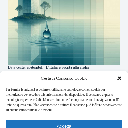
Data center sostenibili: L’Italia è pronta alla sfida?
4 Maggio 2026
Gestisci Consenso Cookie
Per fornire le migliori esperienze, utilizziamo tecnologie come i cookie per
About this website
memorizzare e/o accedere alle informazioni del dispositivo. Il consenso a queste
tecnologie ci permetterà di elaborare dati come il comportamento di navigazione o ID
Finance-Bullet.it ogni giorno trova per te le notizie più
unici su questo sito. Non acconsentire o ritirare il consenso può influire negativamente
rilevanti in ambito finanziario.
su alcune caratteristiche e funzioni.
Address:
Accetta
VIA USODIMARE 3 - 37138 - VERONA (VR)