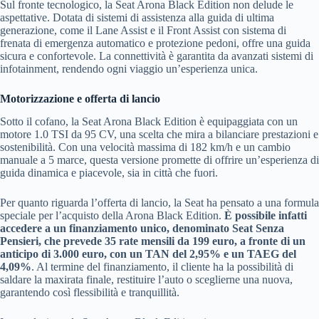
Sul fronte tecnologico, la Seat Arona Black Edition non delude le
aspettative. Dotata di sistemi di assistenza alla guida di ultima
generazione, come il Lane Assist e il Front Assist con sistema di
frenata di emergenza automatico e protezione pedoni, offre una guida
sicura e confortevole. La connettività è garantita da avanzati sistemi di
infotainment, rendendo ogni viaggio un’esperienza unica.
Motorizzazione e offerta di lancio
Sotto il cofano, la Seat Arona Black Edition è equipaggiata con un
motore 1.0 TSI da 95 CV, una scelta che mira a bilanciare prestazioni e
sostenibilità. Con una velocità massima di 182 km/h e un cambio
manuale a 5 marce, questa versione promette di offrire un’esperienza di
guida dinamica e piacevole, sia in città che fuori.
Per quanto riguarda l’offerta di lancio, la Seat ha pensato a una formula
speciale per l’acquisto della Arona Black Edition.
È possibile infatti
accedere a un finanziamento unico, denominato Seat Senza
Pensieri, che prevede 35 rate mensili da 199 euro, a fronte di un
anticipo di 3.000 euro, con un TAN del 2,95% e un TAEG del
4,09%
. Al termine del finanziamento, il cliente ha la possibilità di
saldare la maxirata finale, restituire l’auto o sceglierne una nuova,
garantendo così flessibilità e tranquillità.