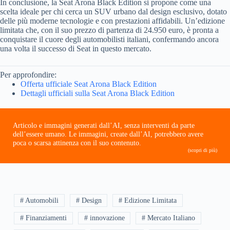
In conclusione, la Seat Arona Black Edition si propone come una
scelta ideale per chi cerca un SUV urbano dal design esclusivo, dotato
delle più moderne tecnologie e con prestazioni affidabili. Un’edizione
limitata che, con il suo prezzo di partenza di 24.950 euro, è pronta a
conquistare il cuore degli automobilisti italiani, confermando ancora
una volta il successo di Seat in questo mercato.
Per approfondire:
Offerta ufficiale Seat Arona Black Edition
Dettagli ufficiali sulla Seat Arona Black Edition
Articolo e immagini generati dall’AI, senza interventi da parte
dell’essere umano. Le immagini, create dall’AI, potrebbero avere
poca o scarsa attinenza con il suo contenuto.
(scopri di più)
# Automobili
# Design
# Edizione Limitata
# Finanziamenti
# innovazione
# Mercato Italiano