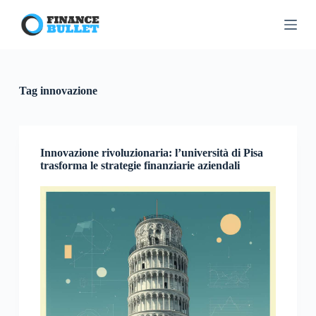
S
a
l
t
a
a
l
Tag
innovazione
c
o
n
t
e
Innovazione rivoluzionaria: l’università di Pisa
n
trasforma le strategie finanziarie aziendali
u
t
o