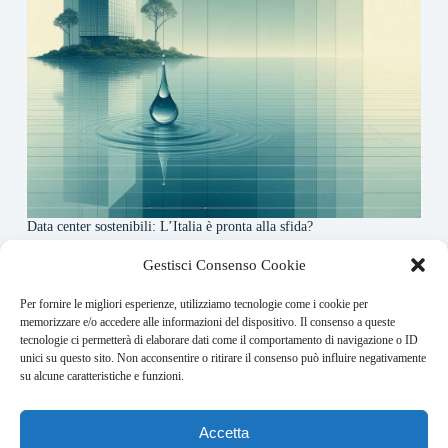
Data center sostenibili: L’Italia è pronta alla sfida?
4 Maggio 2026
Gestisci Consenso Cookie
Per fornire le migliori esperienze, utilizziamo tecnologie come i cookie per
About this website
memorizzare e/o accedere alle informazioni del dispositivo. Il consenso a queste
tecnologie ci permetterà di elaborare dati come il comportamento di navigazione o ID
Finance-Bullet.it ogni giorno trova per te le notizie più
unici su questo sito. Non acconsentire o ritirare il consenso può influire negativamente
rilevanti in ambito finanziario.
su alcune caratteristiche e funzioni.
Address:
Accetta
VIA USODIMARE 3 - 37138 - VERONA (VR)