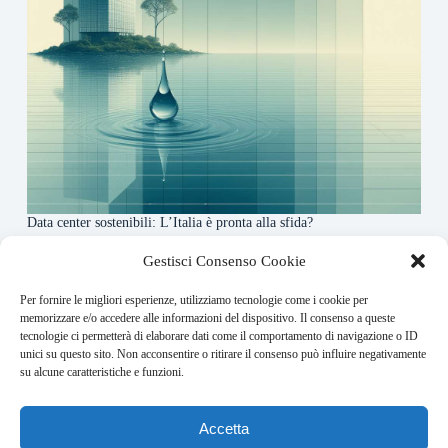
Data center sostenibili: L’Italia è pronta alla sfida?
4 Maggio 2026
Gestisci Consenso Cookie
Per fornire le migliori esperienze, utilizziamo tecnologie come i cookie per
About this website
memorizzare e/o accedere alle informazioni del dispositivo. Il consenso a queste
tecnologie ci permetterà di elaborare dati come il comportamento di navigazione o ID
Finance-Bullet.it ogni giorno trova per te le notizie più
unici su questo sito. Non acconsentire o ritirare il consenso può influire negativamente
rilevanti in ambito finanziario.
su alcune caratteristiche e funzioni.
Address:
Accetta
VIA USODIMARE 3 - 37138 - VERONA (VR)