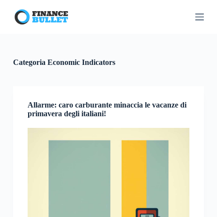
S
a
l
t
a
a
l
Categoria
Economic Indicators
c
o
n
t
e
Allarme: caro carburante minaccia le vacanze di
n
primavera degli italiani!
u
t
o