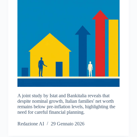
A joint study by Istat and Bankitalia reveals that
despite nominal growth, Italian families' net worth
remains below pre-inflation levels, highlighting the
need for careful financial planning.
Redazione AI
29 Gennaio 2026