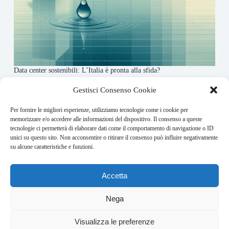
Data center sostenibili: L’Italia è pronta alla sfida?
4 Maggio 2026
Gestisci Consenso Cookie
Per fornire le migliori esperienze, utilizziamo tecnologie come i cookie per
About this website
memorizzare e/o accedere alle informazioni del dispositivo. Il consenso a queste
tecnologie ci permetterà di elaborare dati come il comportamento di navigazione o ID
Finance-Bullet.it ogni giorno trova per te le notizie più
unici su questo sito. Non acconsentire o ritirare il consenso può influire negativamente
rilevanti in ambito finanziario.
su alcune caratteristiche e funzioni.
Address:
Accetta
VIA USODIMARE 3 - 37138 - VERONA (VR)
E-Mail:
Nega
redazione@bullet-network.com
Network:
Visualizza le preferenze
bullet-network.com