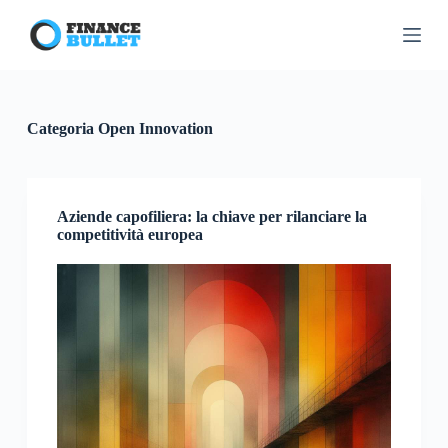
S
a
l
t
a
a
l
Categoria
Open Innovation
c
o
n
t
e
Aziende capofiliera: la chiave per rilanciare la
n
competitività europea
u
t
o