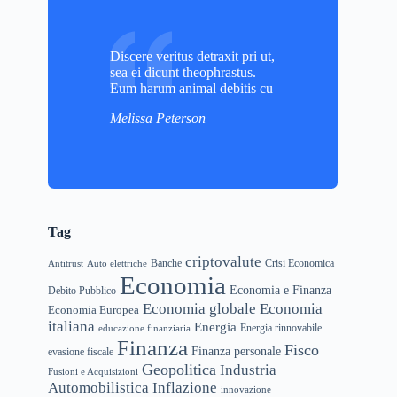
Discere veritus detraxit pri ut,
sea ei dicunt theophrastus.
Eum harum animal debitis cu
Melissa Peterson
Tag
criptovalute
Banche
Crisi Economica
Antitrust
Auto elettriche
Economia
Economia e Finanza
Debito Pubblico
Economia globale
Economia
Economia Europea
italiana
Energia
educazione finanziaria
Energia rinnovabile
Finanza
Fisco
Finanza personale
evasione fiscale
Geopolitica
Industria
Fusioni e Acquisizioni
Automobilistica
Inflazione
innovazione