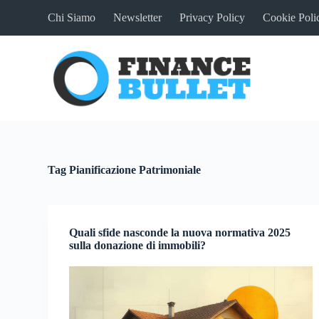
S
Chi Siamo
Newsletter
Privacy Policy
Cookie Poli
a
l
t
a
a
l
c
o
n
t
e
n
Tag
Pianificazione Patrimoniale
u
t
o
Quali sfide nasconde la nuova normativa 2025
sulla donazione di immobili?