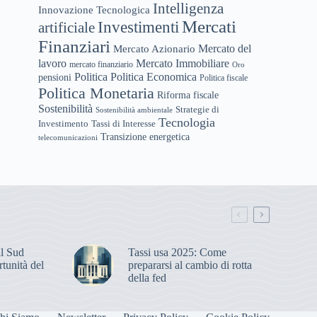
Intelligenza
Innovazione Tecnologica
Mercati
Investimenti
artificiale
Finanziari
Mercato del
Mercato Azionario
lavoro
Mercato Immobiliare
mercato finanziario
Oro
Politica
Politica Economica
pensioni
Politica fiscale
Politica Monetaria
Riforma fiscale
Sostenibilità
Strategie di
Sostenibilità ambientale
Tecnologia
Tassi di Interesse
Investimento
Transizione energetica
telecomunicazioni
il Sud
Tassi usa 2025: Come
rtunità del
prepararsi al cambio di rotta
della fed