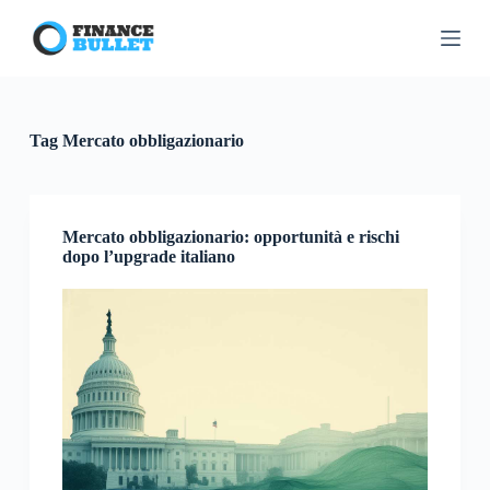
S
a
l
t
a
a
l
Tag
Mercato obbligazionario
c
o
n
t
e
Mercato obbligazionario: opportunità e rischi
n
dopo l’upgrade italiano
u
t
o