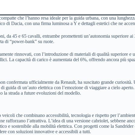
ompatte che l’hanno resa ideale per la guida urbana, con una lunghezza 
co di Dacia, con una firma luminosa a Y e dettagli estetici che ne accent
oni, da 45 e 65 cavalli, entrambe promettenti un’autonomia superiore ai
rta di “power-bank” su ruote.
tamente rinnovati, con l’introduzione di materiali di qualità superiore 
llici. La capacità di carico è aumentata del 6%, offrendo ancora più spazi
on confermata ufficialmente da Renault, ha suscitato grande curiosità. 
re di guida di un’auto elettrica con l’emozione di viaggiare a cielo aper
do la strada a future evoluzioni del modello.
 veicoli che combinano accessibilità, tecnologia e rispetto per l’ambie
ne rafforzano l’attrattiva. L’idea di una versione cabriolet, sebbene anco
ico e sostenibile alla mobilità elettrica. Con progetti come la Sandride
re con soluzioni innovative e accessibili a tutti.