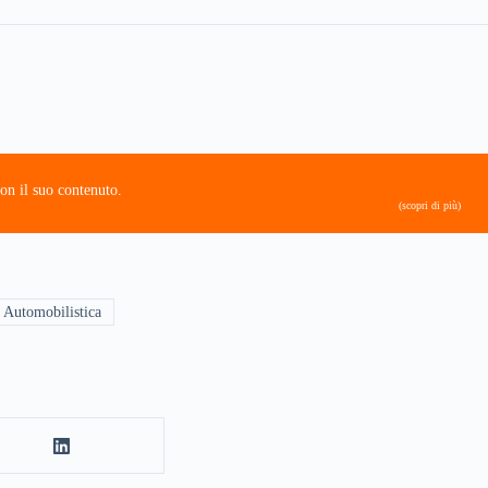
on il suo contenuto.
(scopri di più)
 Automobilistica