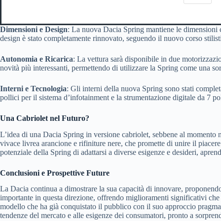
Dimensioni e Design
: La nuova Dacia Spring mantiene le dimensioni c
design è stato completamente rinnovato, seguendo il nuovo corso stilisti
Autonomia e Ricarica
: La vettura sarà disponibile in due motorizzazi
novità più interessanti, permettendo di utilizzare la Spring come una so
Interni e Tecnologia
: Gli interni della nuova Spring sono stati comple
pollici per il sistema d’infotainment e la strumentazione digitale da 7 po
Una Cabriolet nel Futuro?
L’idea di una Dacia Spring in versione cabriolet, sebbene al momento n
vivace livrea arancione e rifiniture nere, che promette di unire il piace
potenziale della Spring di adattarsi a diverse esigenze e desideri, apren
Conclusioni e Prospettive Future
La Dacia continua a dimostrare la sua capacità di innovare, proponendo
importante in questa direzione, offrendo miglioramenti significativi che 
modello che ha già conquistato il pubblico con il suo approccio pragmat
tendenze del mercato e alle esigenze dei consumatori, pronto a sorprende