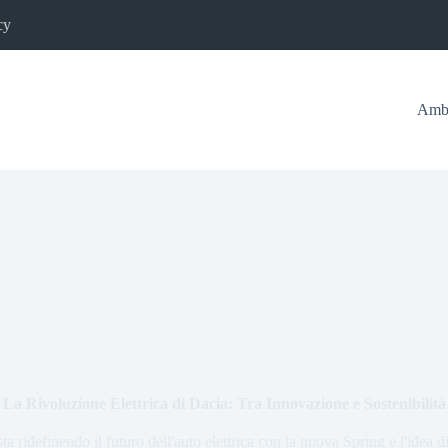
cy
Ambi
La Rivoluzione Elettrica di Dacia: Tra Innovazione e Sostenibilità
a ridefinendo il futuro dell'auto elettrica con la nuova Spring e l'idea d