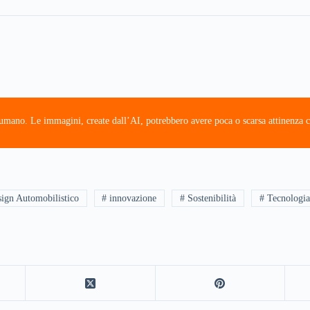
e umano. Le immagini, create dall’AI, potrebbero avere poca o scarsa attinenza c
ign Automobilistico
# innovazione
# Sostenibilità
# Tecnologia