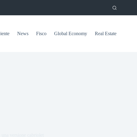
ente
News
Fisco
Global Economy
Real Estate
i una versione cabriolet