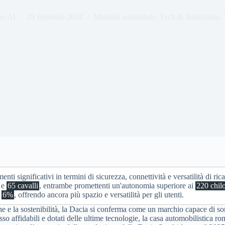
ne AI
25 Febbraio 2024
Mobilità sostenibile
,
Tech & Innovation
,
i significativi in termini di sicurezza, connettività e versatilità di rica
e
65 cavalli
, entrambe promettenti un'autonomia superiore ai
220 chil
l
6%
, offrendo ancora più spazio e versatilità per gli utenti.
 e la sostenibilità, la Dacia si conferma come un marchio capace di sor
so affidabili e dotati delle ultime tecnologie, la casa automobilistica r