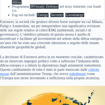
difesa
.
Programma
IPOready Defence
nel terzo trimestre con fondi
Ue.
Esg ora include:
Energy
,
Security
,
Geostrategy
.
Euronext, la società che gestisce diverse borse europee tra cui Milano,
Parigi e Amsterdam, sta per intraprendere una significativa revisione
delle sue regole relative ai criteri
ESG
(ambientali, sociali e di
governance). L’obiettivo primario di questa mossa è quello di
incentivare e facilitare gli investimenti nel settore della difesa europeo,
un’area che ha visto una crescente attenzione a seguito delle mutate
dinamiche geopolitiche globali.
La decisione di Euronext arriva in un momento cruciale, caratterizzato
da un rinnovato impegno politico volto a rafforzare l’industria della
difesa europea e a ridurre la dipendenza dagli armamenti statunitensi.
Questo cambiamento di rotta è stato in parte innescato dalle
critiche
mosse
dall’amministrazione Trump, che aveva
sottolineato
come
l’Europa non stesse investendo a sufficienza nella propria sicurezza.