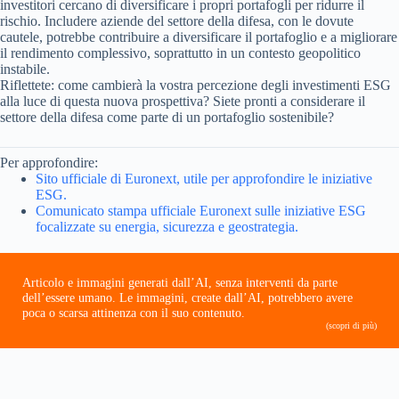
investitori cercano di diversificare i propri portafogli per ridurre il
rischio. Includere aziende del settore della difesa, con le dovute
cautele, potrebbe contribuire a diversificare il portafoglio e a migliorare
il rendimento complessivo, soprattutto in un contesto geopolitico
instabile.
Riflettete: come cambierà la vostra percezione degli investimenti ESG
alla luce di questa nuova prospettiva? Siete pronti a considerare il
settore della difesa come parte di un portafoglio sostenibile?
Per approfondire:
Sito ufficiale di Euronext, utile per approfondire le iniziative
ESG.
Comunicato stampa ufficiale Euronext sulle iniziative ESG
focalizzate su energia, sicurezza e geostrategia.
Articolo e immagini generati dall’AI, senza interventi da parte
dell’essere umano. Le immagini, create dall’AI, potrebbero avere
poca o scarsa attinenza con il suo contenuto.
(scopri di più)