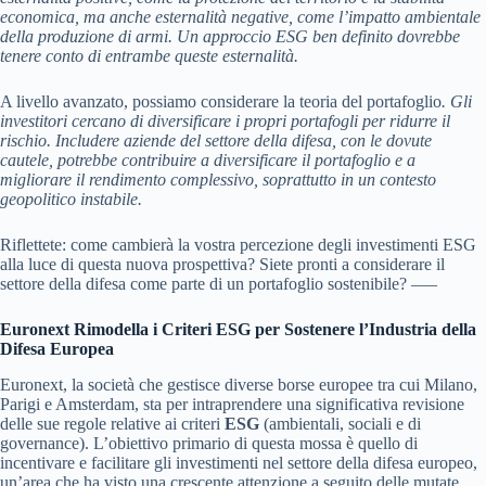
economica, ma anche esternalità negative, come l’impatto ambientale
della produzione di armi. Un approccio ESG ben definito dovrebbe
tenere conto di entrambe queste esternalità.
A livello avanzato, possiamo considerare la teoria del portafoglio
. Gli
investitori cercano di diversificare i propri portafogli per ridurre il
rischio. Includere aziende del settore della difesa, con le dovute
cautele, potrebbe contribuire a diversificare il portafoglio e a
migliorare il rendimento complessivo, soprattutto in un contesto
geopolitico instabile.
Riflettete: come cambierà la vostra percezione degli investimenti ESG
alla luce di questa nuova prospettiva? Siete pronti a considerare il
settore della difesa come parte di un portafoglio sostenibile? —–
Euronext Rimodella i Criteri ESG per Sostenere l’Industria della
Difesa Europea
Euronext, la società che gestisce diverse borse europee tra cui Milano,
Parigi e Amsterdam, sta per intraprendere una significativa revisione
delle sue regole relative ai criteri
ESG
(ambientali, sociali e di
governance). L’obiettivo primario di questa mossa è quello di
incentivare e facilitare gli investimenti nel settore della difesa europeo,
un’area che ha visto una crescente attenzione a seguito delle mutate