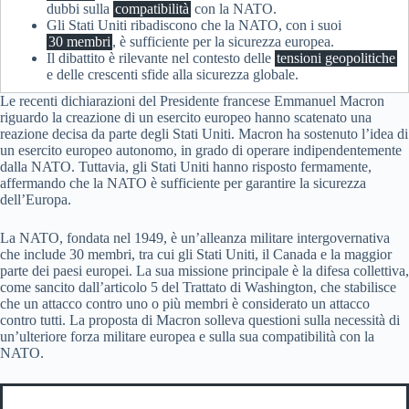
dubbi sulla
compatibilità
con la NATO.
Gli Stati Uniti ribadiscono che la NATO, con i suoi
30 membri
, è sufficiente per la sicurezza europea.
Il dibattito è rilevante nel contesto delle
tensioni geopolitiche
e delle crescenti sfide alla sicurezza globale.
Le recenti dichiarazioni del Presidente francese Emmanuel Macron
riguardo la creazione di un esercito europeo hanno scatenato una
reazione decisa da parte degli Stati Uniti. Macron ha sostenuto l’idea di
un esercito europeo autonomo, in grado di operare indipendentemente
dalla NATO. Tuttavia, gli Stati Uniti hanno risposto fermamente,
affermando che la NATO è sufficiente per garantire la sicurezza
dell’Europa.
La NATO, fondata nel 1949, è un’alleanza militare intergovernativa
che include 30 membri, tra cui gli Stati Uniti, il Canada e la maggior
parte dei paesi europei. La sua missione principale è la difesa collettiva,
come sancito dall’articolo 5 del Trattato di Washington, che stabilisce
che un attacco contro uno o più membri è considerato un attacco
contro tutti. La proposta di Macron solleva questioni sulla necessità di
un’ulteriore forza militare europea e sulla sua compatibilità con la
NATO.