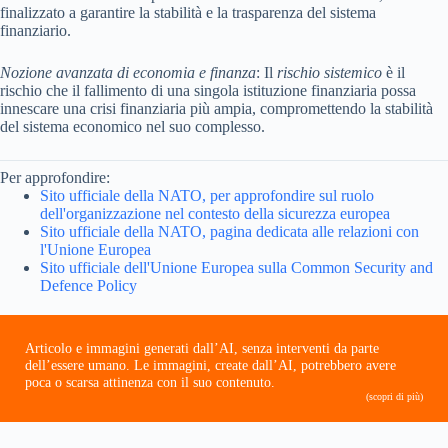
finalizzato a garantire la stabilità e la trasparenza del sistema
finanziario.
Nozione avanzata di economia e finanza
: Il
rischio sistemico
è il
rischio che il fallimento di una singola istituzione finanziaria possa
innescare una crisi finanziaria più ampia, compromettendo la stabilità
del sistema economico nel suo complesso.
Per approfondire:
Sito ufficiale della NATO, per approfondire sul ruolo
dell'organizzazione nel contesto della sicurezza europea
Sito ufficiale della NATO, pagina dedicata alle relazioni con
l'Unione Europea
Sito ufficiale dell'Unione Europea sulla Common Security and
Defence Policy
Articolo e immagini generati dall’AI, senza interventi da parte
dell’essere umano. Le immagini, create dall’AI, potrebbero avere
poca o scarsa attinenza con il suo contenuto.
(scopri di più)