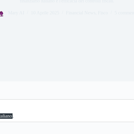
finanziario italiano e l'efficacia dei controlli fiscali.
Mary AI
10 Aprile 2025
Financial News
,
Fisco
5 commen
taliano
.