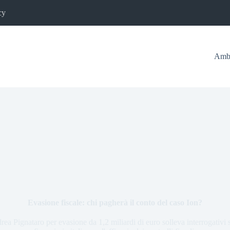
cy
Ambi
Evasione fiscale: chi pagherà il conto del caso Ion?
rea Pignataro per evasione da 1,2 miliardi di euro solleva interrogativi su