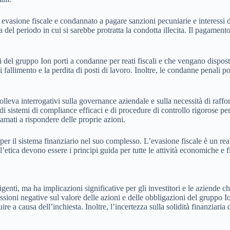
evasione fiscale e condannato a pagare sanzioni pecuniarie e interessi 
 del periodo in cui si sarebbe protratta la condotta illecita. Il pagament
ci del gruppo Ion porti a condanne per reati fiscali e che vengano dispost
 fallimento e la perdita di posti di lavoro. Inoltre, le condanne penali p
lleva interrogativi sulla governance aziendale e sulla necessità di raffor
di sistemi di compliance efficaci e di procedure di controllo rigorose per 
amati a rispondere delle proprie azioni.
per il sistema finanziario nel suo complesso. L’evasione fiscale è un re
 l’etica devono essere i principi guida per tutte le attività economiche e f
genti, ma ha implicazioni significative per gli investitori e le aziende 
ssioni negative sul valore delle azioni e delle obbligazioni del gruppo I
re a causa dell’inchiesta. Inoltre, l’incertezza sulla solidità finanziaria