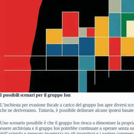
I possibili scenari per il gruppo Ion
L’inchiesta per evasione fiscale a carico del gruppo Ion apre diversi sc
che ne deriveranno. Tuttavia, è possibile delineare alcune ipotesi basate s
Uno scenario possibile è che il gruppo Ion riesca a dimostrare la propria
essere archiviata e il gruppo Ion potrebbe continuare a operare senza s
dell’azienda e generato incertezza tra gli investitori e i partner commerci