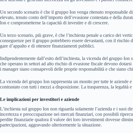
Un secondo scenario è che il gruppo Ion venga ritenuto responsabile di 
elevato, tenuto conto dell’importo dell’evasione contestata e della durata
Ion e comprometterne la capacità di investire e di crescere.
Un terzo scenario, più grave, è che l’inchiesta penale a carico dei verti
conseguenze per il gruppo potrebbero essere devastanti, con il rischio di
gare d’appalto e di ottenere finanziamenti pubblici.
Indipendentemente dall’esito dell’inchiesta, la vicenda del gruppo Ion so
che operano in settori ad alto rischio di evasione fiscale devono dotarsi 
i manager siano consapevoli delle proprie responsabilità e che siano chi
La vicenda del gruppo Ion rappresenta un monito per tutte le aziende e 
contrastato con tutti i mezzi a disposizione. La trasparenza, la legalità e
Le implicazioni per investitori e aziende
L’inchiesta sul gruppo Ion non riguarda solamente l’azienda e i suoi diri
incertezza e preoccupazione nei mercati finanziari, con possibili ripercu
perdite finanziarie qualora il valore dei loro investimenti dovesse diminui
partecipazioni, aggravando ulteriormente la situazione.