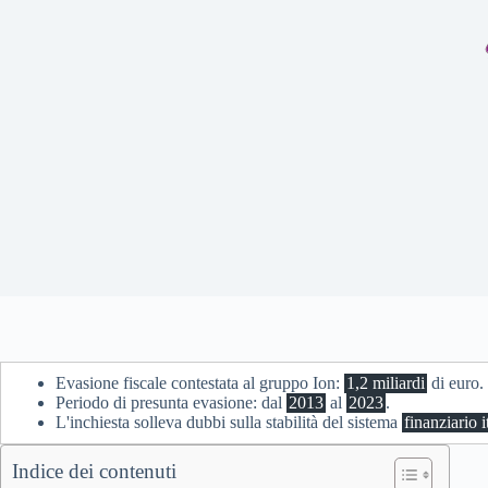
Evasione fiscale contestata al gruppo Ion:
1,2 miliardi
di euro.
Periodo di presunta evasione: dal
2013
al
2023
.
L'inchiesta solleva dubbi sulla stabilità del sistema
finanziario i
Indice dei contenuti