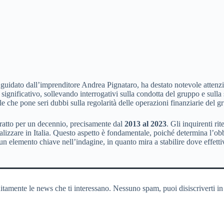
guidato dall’imprenditore Andrea Pignataro, ha destato notevole attenzi
nificativo, sollevando interrogativi sulla condotta del gruppo e sulla s
e che pone seri dubbi sulla regolarità delle operazioni finanziarie del g
ratto per un decennio, precisamente dal
2013 al 2023
. Gli inquirenti ri
lizzare in Italia. Questo aspetto è fondamentale, poiché determina l’obbl
 un elemento chiave nell’indagine, in quanto mira a stabilire dove effet
itamente le news che ti interessano. Nessuno spam, puoi disiscriverti in