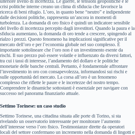
ulteriore livello di incertezza. Le guerre, le tensioni geopolitiche e le
crisi politiche interne creano un clima di sfiducia che favorisce la
ricerca di beni rifugio. L’oro, in quanto bene “neutro” e indipendente
dalle decisioni politiche, rappresenta un’ancora in momenti di
turbolenza. La domanda di oro fisico è quindi un indicatore sensibile
del livello di incertezza percepito dagli investitori. Quando la paura e la
sfiducia aumentano, la domanda di oro tende a crescere, spingendo al
rialzo i prezzi. Questo fenomeno ha implicazioni significative per il
mercato dell’oro e per l’economia globale nel suo complesso. È
importante sottolineare che l’oro non è un investimento esente da
rischi. Il suo prezzo può essere volatile e influenzato da diversi fattori,
tra cui i tassi di interesse, l’andamento del dollaro e le politiche
monetarie delle banche centrali. Pertanto, è fondamentale affrontare
l’investimento in oro con consapevolezza, informandosi sui rischi e
sulle opportunità del mercato. La corsa all’oro è un fenomeno
complesso che riflette le paure e le incertezze del nostro tempo.
Comprendere le dinamiche sottostanti è essenziale per navigare con
successo nel panorama finanziario attuale.
Settimo Torinese: un caso studio
Settimo Torinese, una cittadina situata alle porte di Torino, si sta
rivelando un osservatorio interessante per monitorare l’aumento
dell’interesse verso l’oro fisico. Testimonianze dirette da operatori
locali del settore confermano un incremento nella domanda di lingotti e