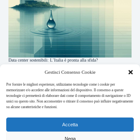
Data center sostenibili: L’Italia è pronta alla sfida?
4 Maggio 2026
Gestisci Consenso Cookie
Per fornire le migliori esperienze, utilizziamo tecnologie come i cookie per
About this website
memorizzare e/o accedere alle informazioni del dispositivo. Il consenso a queste
tecnologie ci permetterà di elaborare dati come il comportamento di navigazione o ID
Finance-Bullet.it ogni giorno trova per te le notizie più
unici su questo sito. Non acconsentire o ritirare il consenso può influire negativamente
rilevanti in ambito finanziario.
su alcune caratteristiche e funzioni.
Address:
Accetta
VIA USODIMARE 3 - 37138 - VERONA (VR)
E-Mail:
Nega