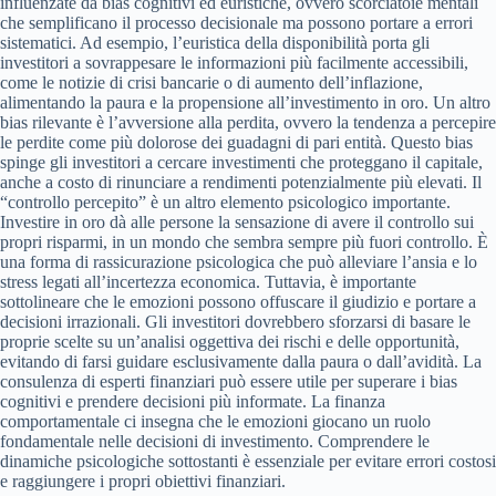
influenzate da bias cognitivi ed euristiche, ovvero scorciatoie mentali
che semplificano il processo decisionale ma possono portare a errori
sistematici. Ad esempio, l’euristica della disponibilità porta gli
investitori a sovrappesare le informazioni più facilmente accessibili,
come le notizie di crisi bancarie o di aumento dell’inflazione,
alimentando la paura e la propensione all’investimento in oro. Un altro
bias rilevante è l’avversione alla perdita, ovvero la tendenza a percepire
le perdite come più dolorose dei guadagni di pari entità. Questo bias
spinge gli investitori a cercare investimenti che proteggano il capitale,
anche a costo di rinunciare a rendimenti potenzialmente più elevati. Il
“controllo percepito” è un altro elemento psicologico importante.
Investire in oro dà alle persone la sensazione di avere il controllo sui
propri risparmi, in un mondo che sembra sempre più fuori controllo. È
una forma di rassicurazione psicologica che può alleviare l’ansia e lo
stress legati all’incertezza economica. Tuttavia, è importante
sottolineare che le emozioni possono offuscare il giudizio e portare a
decisioni irrazionali. Gli investitori dovrebbero sforzarsi di basare le
proprie scelte su un’analisi oggettiva dei rischi e delle opportunità,
evitando di farsi guidare esclusivamente dalla paura o dall’avidità. La
consulenza di esperti finanziari può essere utile per superare i bias
cognitivi e prendere decisioni più informate. La finanza
comportamentale ci insegna che le emozioni giocano un ruolo
fondamentale nelle decisioni di investimento. Comprendere le
dinamiche psicologiche sottostanti è essenziale per evitare errori costosi
e raggiungere i propri obiettivi finanziari.