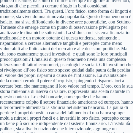
politico instabile, ha spinto un numero sempre maggiore di investitori,
sia grandi che piccoli, a cercare rifugio in beni considerati
tradizionalmente sicuri. Tra questi, l’oro fisico, sotto forma di lingotti e
monete, sta vivendo una rinnovata popolarità. Questo fenomeno non è
isolato, ma si sta diffondendo in diverse aree geografiche, con Settimo
Torinese che emerge come un punto di osservazione privilegiato per
analizzare le dinamiche sottostanti. La sfiducia nel sistema finanziario
tradizionale è un motore potente di questa tendenza, spingendo i
risparmiatori a cercare alternative tangibili e percepite come meno
vulnerabili alle fluttuazioni del mercato e alle decisioni politiche. Ma
chi sono esattamente questi investitori, e quali sono le loro principali
preoccupazioni? L’analisi di questo fenomeno rivela una complessa
interazione di fattori economici, psicologici e sociali. Gli investitori che
si rivolgono all’oro fisico sono spesso guidati dalla paura della perdita
di valore dei propri risparmi a causa dell’inflazione. La svalutazione
della moneta erode il potere d’acquisto, spingendo i risparmiatori a
cercare beni che mantengano il loro valore nel tempo. L’oro, con la sua
storia millenaria di riserva di valore, rappresenta una scelta naturale in
questo contesto. Le crisi bancarie, come quelle che hanno
recentemente colpito il settore finanziario americano ed europeo, hanno
ulteriormente alimentato la sfiducia nel sistema bancario. La paura di
perdere i propri depositi a causa del fallimento di una banca spinge
molti a ritirare i propri fondi e a investirli in oro fisico, percepito come
un bene più sicuro e indipendente dal sistema finanziario. L’instabilità
politica, sia a livello nazionale che internazionale, aggiunge un