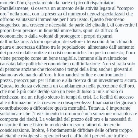
monete d’oro, specialmente da parte di piccoli risparmiatori.
Parallelamente, si osserva un aumento delle attività legate al “compro
oro” nella zona, con la presenza di numerosi negozi specializzati che
offrono valutazioni immediate per l’oro usato. Questo fenomeno
suggerisce una crescente necessità, da parte dei cittadini, di convertire i
propri beni preziosi in liquidità immediata, spinti da difficoltà
economiche o dalla volontà di proteggere i propri risparmi
dall’inflazione. Alcuni operatori del settore riferiscono di un clima di
paura e incertezza diffuso tra la popolazione, alimentato dall’aumento
dei prezzi e dalle notizie di crisi economiche. In questo contesto, l’oro
viene percepito come un bene tangibile, immune alla svalutazione
causata dalle politiche economiche o dall’inflazione. Non si tratta solo
di persone anziane che ricordano i tempi della lira; anche i giovani si
stanno avvicinando all’oro, informandosi online e confrontando i
prezzi, preoccupati per il futuro e alla ricerca di un investimento sicuro.
Questa tendenza evidenzia un cambiamento nella percezione dell’oro,
che non è più considerato solo un bene di lusso o un simbolo di
ricchezza, ma un rifugio sicuro in tempi di crisi. La facilità di accesso
alle informazioni e la crescente consapevolezza finanziaria dei giovani
contribuiscono a diffondere questa mentalità. Tuttavia, è importante
sottolineare che l’investimento in oro non è una soluzione miracolosa e
comporta dei rischi. La volatilità del prezzo dell’oro e la necessità di
custodire il bene fisico in modo sicuro sono fattori da tenere in
considerazione. Inoltre, è fondamentale diffidare delle offerte troppo
allettanti e rivolgersi a operatori seri e affidabili per evitare truffe e