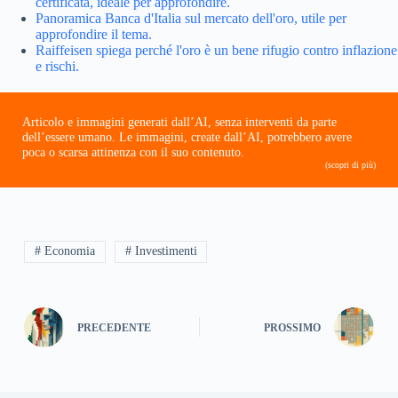
certificata, ideale per approfondire.
Panoramica Banca d'Italia sul mercato dell'oro, utile per
approfondire il tema.
Raiffeisen spiega perché l'oro è un bene rifugio contro inflazione
e rischi.
Articolo e immagini generati dall’AI, senza interventi da parte
dell’essere umano. Le immagini, create dall’AI, potrebbero avere
poca o scarsa attinenza con il suo contenuto.
(scopri di più)
# Economia
# Investimenti
PRECEDENTE
PROSSIMO