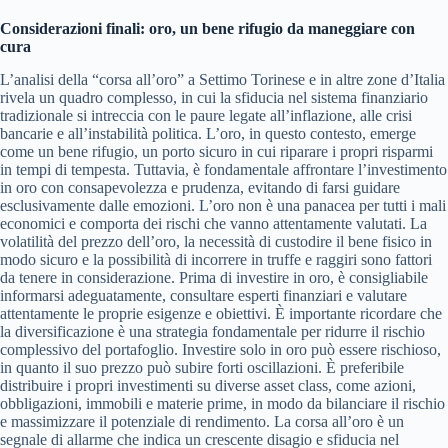
Considerazioni finali: oro, un bene rifugio da maneggiare con
cura
L’analisi della “corsa all’oro” a Settimo Torinese e in altre zone d’Italia
rivela un quadro complesso, in cui la sfiducia nel sistema finanziario
tradizionale si intreccia con le paure legate all’inflazione, alle crisi
bancarie e all’instabilità politica. L’oro, in questo contesto, emerge
come un bene rifugio, un porto sicuro in cui riparare i propri risparmi
in tempi di tempesta. Tuttavia, è fondamentale affrontare l’investimento
in oro con consapevolezza e prudenza, evitando di farsi guidare
esclusivamente dalle emozioni. L’oro non è una panacea per tutti i mali
economici e comporta dei rischi che vanno attentamente valutati. La
volatilità del prezzo dell’oro, la necessità di custodire il bene fisico in
modo sicuro e la possibilità di incorrere in truffe e raggiri sono fattori
da tenere in considerazione. Prima di investire in oro, è consigliabile
informarsi adeguatamente, consultare esperti finanziari e valutare
attentamente le proprie esigenze e obiettivi. È importante ricordare che
la diversificazione è una strategia fondamentale per ridurre il rischio
complessivo del portafoglio. Investire solo in oro può essere rischioso,
in quanto il suo prezzo può subire forti oscillazioni. È preferibile
distribuire i propri investimenti su diverse asset class, come azioni,
obbligazioni, immobili e materie prime, in modo da bilanciare il rischio
e massimizzare il potenziale di rendimento. La corsa all’oro è un
segnale di allarme che indica un crescente disagio e sfiducia nel