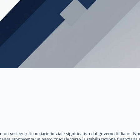
vuto un sostegno finanziario iniziale significativo dal governo italiano. 
ansa rappresenta un passo cruciale verso la stabilizzazione finanziaria 