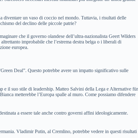
 diventare un vaso di coccio nel mondo. Tuttavia, i risultati delle
nchismo del declino delle piccole patrie?
immaginare che il governo olandese dell’ultra-nazionalista Geert Wilders
altrettanto improbabile che l’estrema destra belga o i liberali di
razione europea.
l “Green Deal”. Questo potrebbe avere un impatto significativo sulle
e il suo stile di leadership. Matteo Salvini della Lega e Alternative für
sa Bianca metterebbe l’Europa spalle al muro. Come possiamo difendere
destinata a essere tale anche contro governi affini ideologicamente.
rmania. Vladimir Putin, al Cremlino, potrebbe vedere in questi risultati