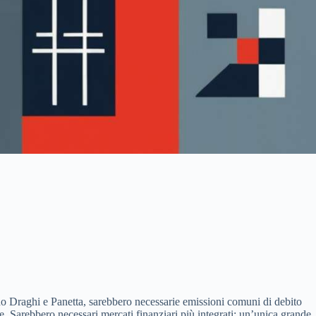
ndo Draghi e Panetta, sarebbero necessarie emissioni comuni di debito
. Sarebbero necessari mercati finanziari più integrati: un’unica grande