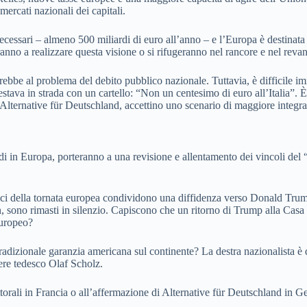
ercati nazionali dei capitali.
cessari – almeno 500 miliardi di euro all’anno – e l’Europa è destinata a
ranno a realizzare questa visione o si rifugeranno nel rancore e nel reva
erebbe al problema del debito pubblico nazionale. Tuttavia, è difficile 
stava in strada con un cartello: “Non un centesimo di euro all’Italia”. È 
 di Alternative für Deutschland, accettino uno scenario di maggiore integ
erdi in Europa, porteranno a una revisione e allentamento dei vincoli de
rici della tornata europea condividono una diffidenza verso Donald Trump 
n, sono rimasti in silenzio. Capiscono che un ritorno di Trump alla Ca
europeo?
tradizionale garanzia americana sul continente? La destra nazionalista è 
re tedesco Olaf Scholz.
orali in Francia o all’affermazione di Alternative für Deutschland in Ge