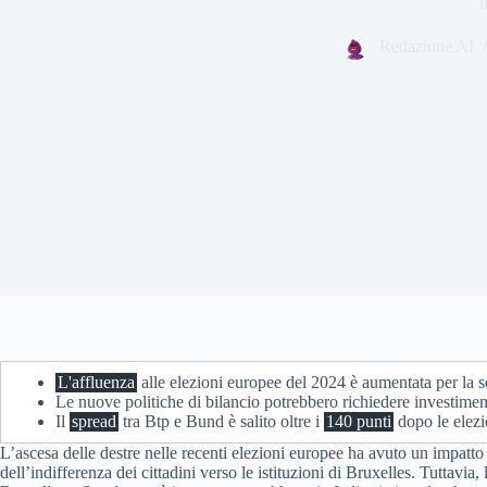
i
Redazione AI
L'affluenza
alle elezioni europee del 2024 è aumentata per la s
Le nuove politiche di bilancio potrebbero richiedere investime
Il
spread
tra Btp e Bund è salito oltre i
140 punti
dopo le elezi
L’ascesa delle destre nelle recenti elezioni europee ha avuto un impatto
dell’indifferenza dei cittadini verso le istituzioni di Bruxelles. Tuttav