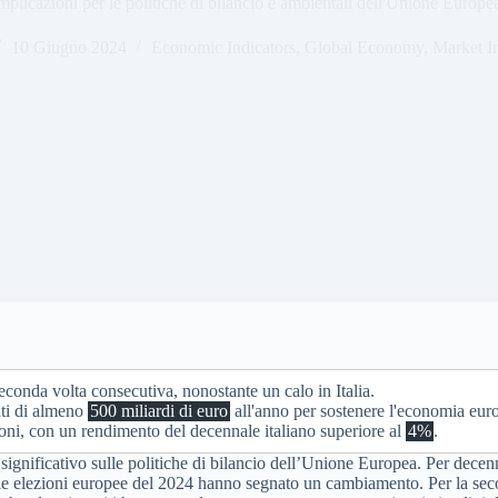
mplicazioni per le politiche di bilancio e ambientali dell'Unione Europe
10 Giugno 2024
Economic Indicators
,
Global Economy
,
Market In
econda volta consecutiva, nonostante un calo in Italia.
nti di almeno
500 miliardi di euro
all'anno per sostenere l'economia eur
oni, con un rendimento del decennale italiano superiore al
4%
.
 significativo sulle politiche di bilancio dell’Unione Europea. Per decen
ia, le elezioni europee del 2024 hanno segnato un cambiamento. Per la seco