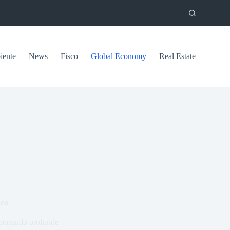
ente
News
Fisco
Global Economy
Real Estate
pea
, portando profonde