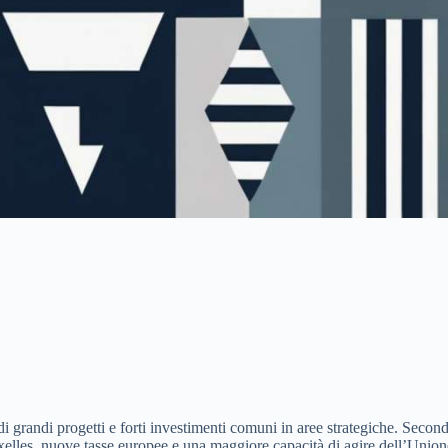
di grandi progetti e forti investimenti comuni in aree strategiche. Seco
elles, nuove tasse europee e una maggiore capacità di agire dell’Unione