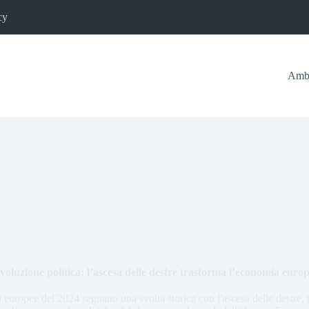
cy
Ambi
voluzione politica: l’ascesa delle destre trasforma l’economia euro
i europee del 2024 segnano una svolta storica con l'ascesa delle destre