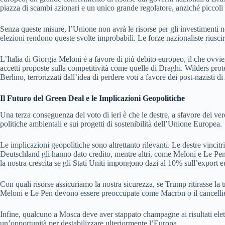
piazza di scambi azionari e un unico grande regolatore, anziché piccoli m
Senza queste misure, l’Unione non avrà le risorse per gli investimenti ne
elezioni rendono queste svolte improbabili. Le forze nazionaliste riusci
L’Italia di Giorgia Meloni è a favore di più debito europeo, il che ovvi
accetti proposte sulla competitività come quelle di Draghi. Wilders prote
Berlino, terrorizzati dall’idea di perdere voti a favore dei post-nazisti
Il Futuro del Green Deal e le Implicazioni Geopolitiche
Una terza conseguenza del voto di ieri è che le destre, a sfavore dei v
politiche ambientali e sui progetti di sostenibilità dell’Unione Europea.
Le implicazioni geopolitiche sono altrettanto rilevanti. Le destre vincit
Deutschland gli hanno dato credito, mentre altri, come Meloni e Le Pe
la nostra crescita se gli Stati Uniti impongono dazi al 10% sull’export 
Con quali risorse assicuriamo la nostra sicurezza, se Trump ritirasse la 
Meloni e Le Pen devono essere preoccupate come Macron o il cancellie
Infine, qualcuno a Mosca deve aver stappato champagne ai risultati elett
un’opportunità per destabilizzare ulteriormente l’Europa.