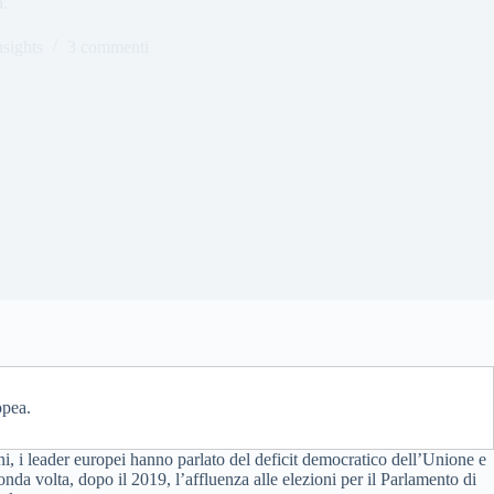
a.
sights
3 commenti
opea.
ni, i leader europei hanno parlato del deficit democratico dell’Unione e
nda volta, dopo il 2019, l’affluenza alle elezioni per il Parlamento di