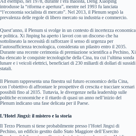
Ad esempio, nel 1978, durante l’era maoista, Deng Xiaoping
introdusse la “riforma e apertura”, mentre nel 1993 fu lanciata
“l’economia socialista di mercato”. Nel 2013, il Plenum segnò la
prevalenza delle regole di libero mercato su industria e commercio.
Quest’anno, il Plenum si svolge in un contesto di incertezza economica
e politica. Xi Jinping ha aperto i lavori con un discorso che ha
sottolineato la necessità di rafforzare il senso di urgenza per
l’autosufficienza tecnologica, considerata un pilastro entro il 2035.
Durante una recente cerimonia di premiazione scientifica a Pechino, Xi
ha elencato le conquiste tecnologiche della Cina, tra cui l’ultima sonda
lunare e i veicoli elettrici, beneficiari di 230 miliardi di dollari di sussidi
statali.
Il Plenum rappresenta una finestra sul futuro economico della Cina,
con l’obiettivo di affrontare le prospettive di crescita e tracciare scenari
possibili fino al 2035. Tuttavia, le divergenze nella leadership sulle
politiche economiche e il ritardo di quasi un anno nell’inizio del
Plenum indicano una fase delicata per il Paese.
L’Hotel Jingxi: il mistero e la storia
Il Terzo Plenum si tiene probabilmente presso l’Hotel Jingxi di
Pechino, un edificio gestito dallo Stato Maggiore dell’Esercito