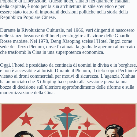
Popolare di Liberazione. Questo hotel, situato nel quartiere Haidian
della capitale, è noto per la sua architettura in stile sovietico e per
essere stato teatro di importanti decisioni politiche nella storia della
Repubblica Popolare Cinese.
Durante la Rivoluzione Culturale, nel 1966, vari dirigenti si nascosero
nelle stanze lussuose dell’hotel per sfuggire all’azione delle Guardie
Rosse maoiste. Nel 1978, Deng Xiaoping scelse l’Hotel Jingxi come
sede del Terzo Plenum, dove fu attuata la graduale apertura al mercato
che trasformò la Cina in una superpotenza economica.
Oggi, l’hotel è presidiato da centinaia di uomini in divisa e in borghese,
e non è accessibile ai turisti. Durante il Plenum, il cielo sopra Pechino è
vietato ai droni commerciali per motivi di sicurezza. L’agenzia Xinhua
ha annunciato che Xi Jinping ha esposto alla sessione plenaria una
bozza di decisione sull’ulteriore approfondimento delle riforme e sulla
modernizzazione della Cina.