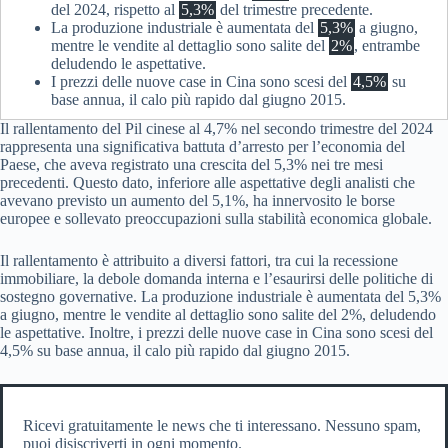
del 2024, rispetto al
5,3%
del trimestre precedente.
La produzione industriale è aumentata del
5,3%
a giugno,
mentre le vendite al dettaglio sono salite del
2%
, entrambe
deludendo le aspettative.
I prezzi delle nuove case in Cina sono scesi del
4,5%
su
base annua, il calo più rapido dal giugno 2015.
Il rallentamento del Pil cinese al 4,7% nel secondo trimestre del 2024
rappresenta una significativa battuta d’arresto per l’economia del
Paese, che aveva registrato una crescita del 5,3% nei tre mesi
precedenti. Questo dato, inferiore alle aspettative degli analisti che
avevano previsto un aumento del 5,1%, ha innervosito le borse
europee e sollevato preoccupazioni sulla stabilità economica globale.
Il rallentamento è attribuito a diversi fattori, tra cui la recessione
immobiliare, la debole domanda interna e l’esaurirsi delle politiche di
sostegno governative. La produzione industriale è aumentata del 5,3%
a giugno, mentre le vendite al dettaglio sono salite del 2%, deludendo
le aspettative. Inoltre, i prezzi delle nuove case in Cina sono scesi del
4,5% su base annua, il calo più rapido dal giugno 2015.
Ricevi gratuitamente le news che ti interessano. Nessuno spam,
puoi disiscriverti in ogni momento.