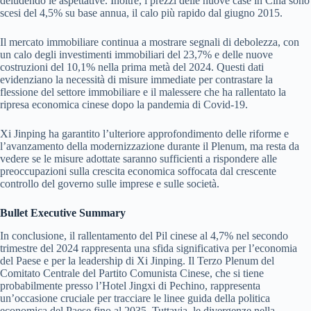
deludendo le aspettative. Inoltre, i prezzi delle nuove case in Cina sono
scesi del 4,5% su base annua, il calo più rapido dal giugno 2015.
Il mercato immobiliare continua a mostrare segnali di debolezza, con
un calo degli investimenti immobiliari del 23,7% e delle nuove
costruzioni del 10,1% nella prima metà del 2024. Questi dati
evidenziano la necessità di misure immediate per contrastare la
flessione del settore immobiliare e il malessere che ha rallentato la
ripresa economica cinese dopo la pandemia di Covid-19.
Xi Jinping ha garantito l’ulteriore approfondimento delle riforme e
l’avanzamento della modernizzazione durante il Plenum, ma resta da
vedere se le misure adottate saranno sufficienti a rispondere alle
preoccupazioni sulla crescita economica soffocata dal crescente
controllo del governo sulle imprese e sulle società.
Bullet Executive Summary
In conclusione, il rallentamento del Pil cinese al 4,7% nel secondo
trimestre del 2024 rappresenta una sfida significativa per l’economia
del Paese e per la leadership di Xi Jinping. Il Terzo Plenum del
Comitato Centrale del Partito Comunista Cinese, che si tiene
probabilmente presso l’Hotel Jingxi di Pechino, rappresenta
un’occasione cruciale per tracciare le linee guida della politica
economica del Paese fino al 2035. Tuttavia, le divergenze nella