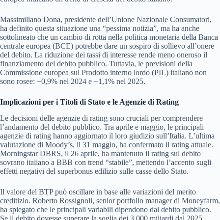
Massimiliano Dona, presidente dell’Unione Nazionale Consumatori,
ha definito questa situazione una “pessima notizia”, ma ha anche
sottolineato che un cambio di rotta nella politica monetaria della Banca
centrale europea (BCE) potrebbe dare un sospiro di sollievo all’onere
del debito. La riduzione dei tassi di interesse rende meno oneroso il
finanziamento del debito pubblico. Tuttavia, le previsioni della
Commissione europea sul Prodotto interno lordo (PIL) italiano non
sono rosee: +0,9% nel 2024 e +1,1% nel 2025.
Implicazioni per i Titoli di Stato e le Agenzie di Rating
Le decisioni delle agenzie di rating sono cruciali per comprendere
l’andamento del debito pubblico. Tra aprile e maggio, le principali
agenzie di rating hanno aggiornato il loro giudizio sull’Italia. L’ultima
valutazione di Moody’s, il 31 maggio, ha confermato il rating attuale.
Morningstar DBRS, il 26 aprile, ha mantenuto il rating sul debito
sovrano italiano a BBB con trend “stabile”, mettendo l’accento sugli
effetti negativi del superbonus edilizio sulle casse dello Stato.
Il valore del BTP può oscillare in base alle variazioni del merito
creditizio. Roberto Rossignoli, senior portfolio manager di Moneyfarm,
ha spiegato che le principali variabili dipendono dal debito pubblico.
Se il debito dovesse superare la soglia dei 3.000 miliardi dal 2025,