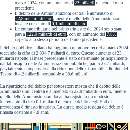
marzo 2024, con un aumento di
23 miliardi
rispetto al mese
precedente.
Il debito delle Amministrazioni centrali è aumentato di
22,8 miliardi di euro
, mentre quello delle Amministrazioni
locali è cresciuto di
0,1 miliardi di euro
.
Le entrate tributarie nel primo trimestre del 2024 sono state
pari a
122,9 miliardi di euro
, con un aumento del
7,8%
rispetto allo stesso periodo dell'anno precedente.
Il debito pubblico italiano ha raggiunto un nuovo record a marzo 2024,
toccando la cifra di 2.894,7 miliardi di euro. Questo aumento di 23
miliardi rispetto al mese precedente è stato determinato principalmente
dal fabbisogno delle Amministrazioni pubbliche, pari a 27,7 miliardi,
parzialmente compensato dalla riduzione delle disponibilità liquide del
Tesoro di 4,2 miliardi, portandole a 38,6 miliardi.
La ripartizione del debito per sottosettori mostra che il debito delle
Amministrazioni centrali è aumentato di 22,8 miliardi di euro, mentre
quello delle Amministrazioni locali ha registrato un modesto
incremento di circa 0,1 miliardi di euro. Il debito degli Enti di
previdenza è rimasto invariato. La durata media residua del debito è
rimasta costante a 7,8 anni.