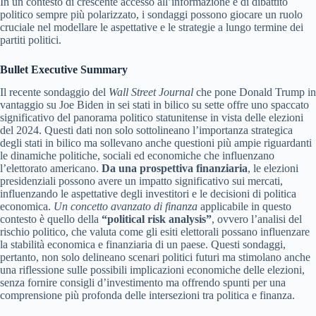
In un contesto di crescente accesso all’informazione e di dibattito
politico sempre più polarizzato, i sondaggi possono giocare un ruolo
cruciale nel modellare le aspettative e le strategie a lungo termine dei
partiti politici.
Bullet Executive Summary
Il recente sondaggio del
Wall Street Journal
che pone Donald Trump in
vantaggio su Joe Biden in sei stati in bilico su sette offre uno spaccato
significativo del panorama politico statunitense in vista delle elezioni
del 2024. Questi dati non solo sottolineano l’importanza strategica
degli stati in bilico ma sollevano anche questioni più ampie riguardanti
le dinamiche politiche, sociali ed economiche che influenzano
l’elettorato americano.
Da una prospettiva finanziaria
, le elezioni
presidenziali possono avere un impatto significativo sui mercati,
influenzando le aspettative degli investitori e le decisioni di politica
economica.
Un concetto avanzato di finanza
applicabile in questo
contesto è quello della
“political risk analysis”
, ovvero l’analisi del
rischio politico, che valuta come gli esiti elettorali possano influenzare
la stabilità economica e finanziaria di un paese. Questi sondaggi,
pertanto, non solo delineano scenari politici futuri ma stimolano anche
una riflessione sulle possibili implicazioni economiche delle elezioni,
senza fornire consigli d’investimento ma offrendo spunti per una
comprensione più profonda delle intersezioni tra politica e finanza.