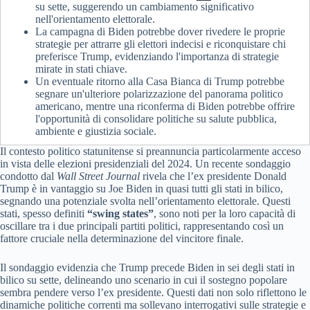
su sette, suggerendo un cambiamento significativo
nell'orientamento elettorale.
La campagna di Biden potrebbe dover rivedere le proprie
strategie per attrarre gli elettori indecisi e riconquistare chi
preferisce Trump, evidenziando l'importanza di strategie
mirate in stati chiave.
Un eventuale ritorno alla Casa Bianca di Trump potrebbe
segnare un'ulteriore polarizzazione del panorama politico
americano, mentre una riconferma di Biden potrebbe offrire
l'opportunità di consolidare politiche su salute pubblica,
ambiente e giustizia sociale.
Il contesto politico statunitense si preannuncia particolarmente acceso
in vista delle elezioni presidenziali del 2024. Un recente sondaggio
condotto dal
Wall Street Journal
rivela che l’ex presidente Donald
Trump è in vantaggio su Joe Biden in quasi tutti gli stati in bilico,
segnando una potenziale svolta nell’orientamento elettorale. Questi
stati, spesso definiti
“swing states”
, sono noti per la loro capacità di
oscillare tra i due principali partiti politici, rappresentando così un
fattore cruciale nella determinazione del vincitore finale.
Il sondaggio evidenzia che Trump precede Biden in sei degli stati in
bilico su sette, delineando uno scenario in cui il sostegno popolare
sembra pendere verso l’ex presidente. Questi dati non solo riflettono le
dinamiche politiche correnti ma sollevano interrogativi sulle strategie e