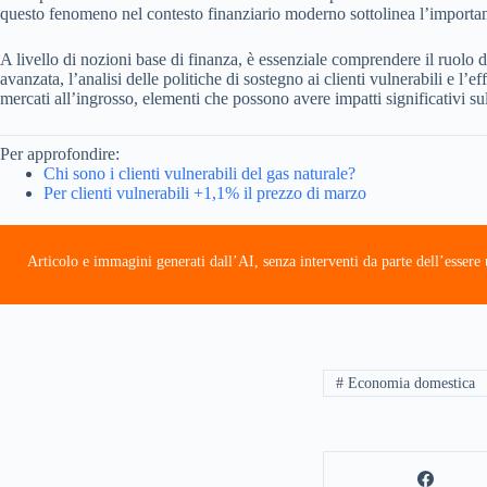
questo fenomeno nel contesto finanziario moderno sottolinea l’importanz
A livello di nozioni base di finanza, è essenziale comprendere il ruolo de
avanzata, l’analisi delle politiche di sostegno ai clienti vulnerabili e l’
mercati all’ingrosso, elementi che possono avere impatti significativi sul
Per approfondire:
Chi sono i clienti vulnerabili del gas naturale?
Per clienti vulnerabili +1,1% il prezzo di marzo
Articolo e immagini generati dall’AI, senza interventi da parte dell’esser
# Economia domestica