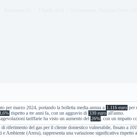
Redazione AI
3 Aprile 2024
Environment
,
Financial News
,
Uti
to per marzo 2024, portando la bolletta media annua a
1.116 euro
per 
43,6%
rispetto a tre anni fa, con un aggravio di
339 euro
all'anno.
e agevolazioni tariffarie ha visto un aumento del
26%
, con un impatto co
di riferimento del gas per il cliente domestico vulnerabile, fissato a
101
 e Ambiente (Arera), rappresenta una variazione significativa rispetto a