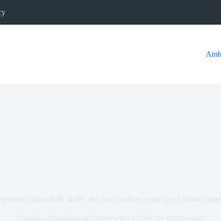
cy
Ambi
spettato rialzo delle tariffe del gas: un duro colpo per i clienti vulne
Un'analisi dettagliata dell'incremento e delle sue ripercussioni