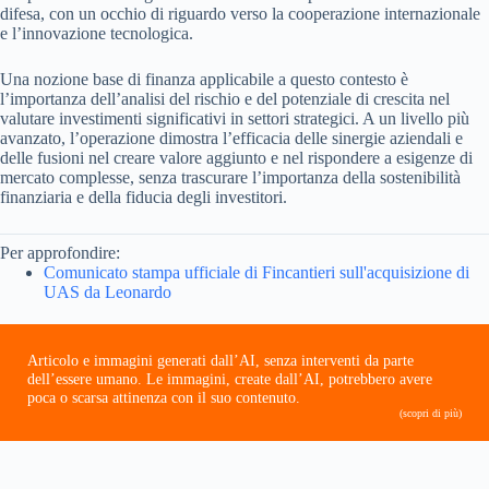
difesa, con un occhio di riguardo verso la cooperazione internazionale
e l’innovazione tecnologica.
Una nozione base di finanza applicabile a questo contesto è
l’importanza dell’analisi del rischio e del potenziale di crescita nel
valutare investimenti significativi in settori strategici. A un livello più
avanzato, l’operazione dimostra l’efficacia delle sinergie aziendali e
delle fusioni nel creare valore aggiunto e nel rispondere a esigenze di
mercato complesse, senza trascurare l’importanza della sostenibilità
finanziaria e della fiducia degli investitori.
Per approfondire:
Comunicato stampa ufficiale di Fincantieri sull'acquisizione di
UAS da Leonardo
Articolo e immagini generati dall’AI, senza interventi da parte
dell’essere umano. Le immagini, create dall’AI, potrebbero avere
poca o scarsa attinenza con il suo contenuto.
(scopri di più)