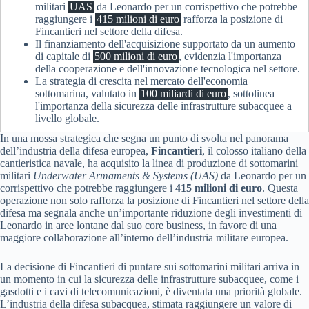
militari
UAS
da Leonardo per un corrispettivo che potrebbe
raggiungere i
415 milioni di euro
rafforza la posizione di
Fincantieri nel settore della difesa.
Il finanziamento dell'acquisizione supportato da un aumento
di capitale di
500 milioni di euro
, evidenzia l'importanza
della cooperazione e dell'innovazione tecnologica nel settore.
La strategia di crescita nel mercato dell'economia
sottomarina, valutato in
100 miliardi di euro
, sottolinea
l'importanza della sicurezza delle infrastrutture subacquee a
livello globale.
In una mossa strategica che segna un punto di svolta nel panorama
dell’industria della difesa europea,
Fincantieri
, il colosso italiano della
cantieristica navale, ha acquisito la linea di produzione di sottomarini
militari
Underwater Armaments & Systems (UAS)
da Leonardo per un
corrispettivo che potrebbe raggiungere i
415 milioni di euro
. Questa
operazione non solo rafforza la posizione di Fincantieri nel settore della
difesa ma segnala anche un’importante riduzione degli investimenti di
Leonardo in aree lontane dal suo core business, in favore di una
maggiore collaborazione all’interno dell’industria militare europea.
La decisione di Fincantieri di puntare sui sottomarini militari arriva in
un momento in cui la sicurezza delle infrastrutture subacquee, come i
gasdotti e i cavi di telecomunicazioni, è diventata una priorità globale.
L’industria della difesa subacquea, stimata raggiungere un valore di