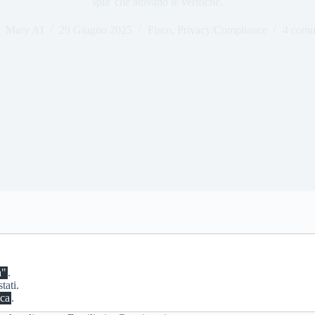
spia' che attivano le verifiche.
Mary AI
29 Giugno 2025
Fisco
,
Privacy/Compliance
4 comm
a"
.
tati.
ica
.