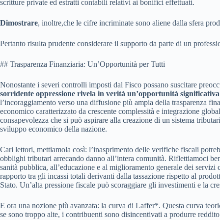
scritture private ed estratti contabili relativi ai bonifici effettuati.
Dimostrare
, inoltre,
che le cifre incriminate sono aliene dalla sfera prod
Pertanto risulta prudente considerare il supporto da parte di un professi
## Trasparenza Finanziaria: Un’Opportunità per Tutti
Nonostante i severi controlli imposti dal Fisco possano suscitare preoccu
sorridente oppressione rivela in verità un’opportunità significativa
l’incoraggiamento verso una diffusione più ampia della trasparenza fina
economico caratterizzato da crescente complessità e integrazione globale,
consapevolezza che si può aspirare alla creazione di un sistema tributari
sviluppo economico della nazione.
Cari lettori, mettiamola così: l’inasprimento delle verifiche fiscali potr
obblighi tributari arrecando danno all’intera comunità. Riflettiamoci ben
sanità pubblica, all’educazione e al miglioramento generale dei servizi 
rapporto tra gli incassi totali derivanti dalla tassazione rispetto al pr
Stato. Un’alta pressione fiscale può scoraggiare gli investimenti e la cr
E ora una nozione più avanzata: la curva di Laffer*. Questa curva teorica
se sono troppo alte, i contribuenti sono disincentivati a produrre reddi