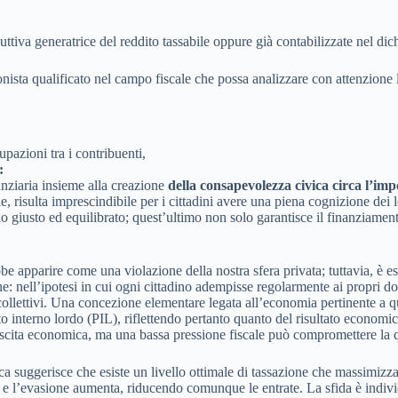
uttiva generatrice del reddito tassabile oppure già contabilizzate nel dic
onista qualificato nel campo fiscale che possa analizzare con attenzione 
pazioni tra i contribuenti,
:
nziaria insieme alla creazione
della consapevolezza civica circa l’imp
 risulta imprescindibile per i cittadini avere una piena cognizione dei lo
o giusto ed equilibrato; quest’ultimo non solo garantisce il finanziament
ebbe apparire come una violazione della nostra sfera privata; tuttavia, è e
e: nell’ipotesi in cui ogni cittadino adempisse regolarmente ai propri dov
collettivi. Una concezione elementare legata all’economia pertinente a qu
odotto interno lordo (PIL), riflettendo pertanto quanto del risultato econ
escita economica, ma una bassa pressione fiscale può compromettere la qua
 suggerisce che esiste un livello ottimale di tassazione che massimizza l
to e l’evasione aumenta, riducendo comunque le entrate. La sfida è indivi