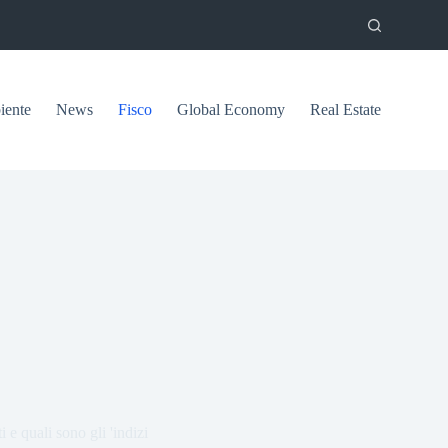
ente
News
Fisco
Global Economy
Real Estate
 e quali sono gli 'indizi