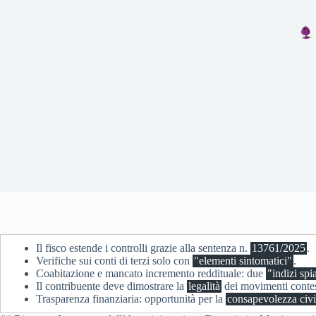
Il fisco estende i controlli grazie alla sentenza n.
13761/2025
.
Verifiche sui conti di terzi solo con
"elementi sintomatici"
.
Coabitazione e mancato incremento reddituale: due
"indizi spi
Il contribuente deve dimostrare la
legalità
dei movimenti contes
Trasparenza finanziaria: opportunità per la
consapevolezza civ