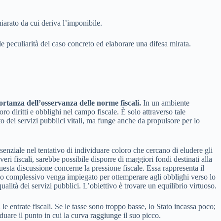
hiarato da cui deriva l’imponibile.
le peculiarità del caso concreto ed elaborare una difesa mirata.
ortanza dell’osservanza delle norme fiscali.
In un ambiente
ro diritti e obblighi nel campo fiscale. È solo attraverso tale
o dei servizi pubblici vitali, ma funge anche da propulsore per lo
ssenziale nel tentativo di individuare coloro che cercano di eludere gli
eri fiscali, sarebbe possibile disporre di maggiori fondi destinati alla
esta discussione concerne la pressione fiscale. Essa rappresenta il
omico complessivo venga impiegato per ottemperare agli obblighi verso lo
lità dei servizi pubblici. L’obiettivo è trovare un equilibrio virtuoso.
e entrate fiscali. Se le tasse sono troppo basse, lo Stato incassa poco;
duare il punto in cui la curva raggiunge il suo picco.