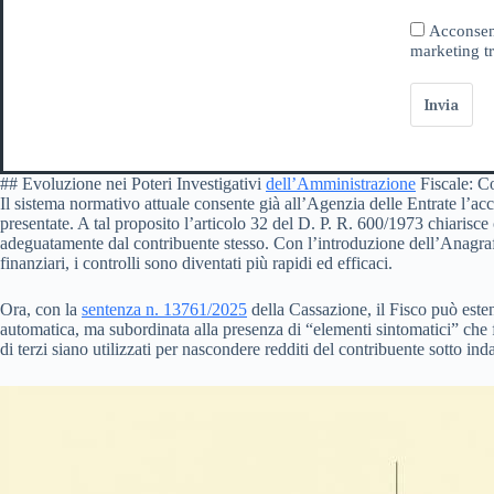
Acconsent
marketing tr
Invia
## Evoluzione nei Poteri Investigativi
dell’Amministrazione
Fiscale: C
Il sistema normativo attuale consente già all’Agenzia delle Entrate l’acce
presentate. A tal proposito l’articolo 32 del D. P. R. 600/1973 chiarisce
adeguatamente dal contribuente stesso. Con l’introduzione dell’Anagrafe 
finanziari, i controlli sono diventati più rapidi ed efficaci.
Ora, con la
sentenza n. 13761/2025
della Cassazione, il Fisco può esten
automatica, ma subordinata alla presenza di “elementi sintomatici” che f
di terzi siano utilizzati per nascondere redditi del contribuente sotto ind