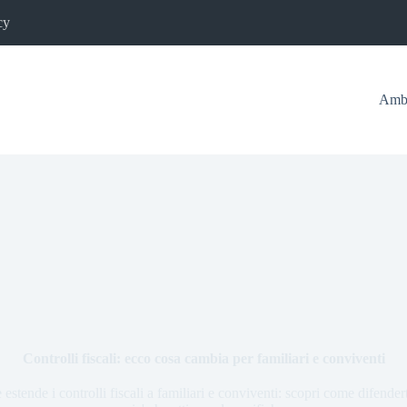
cy
Ambi
Controlli fiscali: ecco cosa cambia per familiari e conviventi
estende i controlli fiscali a familiari e conviventi: scopri come difenderti