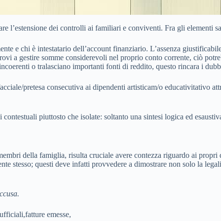
e l’estensione dei controlli ai familiari e conviventi. Fra gli elementi s
nte e chi è intestatario dell’account finanziario. L’assenza giustificabile
ovi a gestire somme considerevoli nel proprio conto corrente, ciò potreb
 incoerenti o tralasciano importanti fonti di reddito, questo rincara i dub
acciale/pretesa consecutiva ai dipendenti artisticam/o educativitativo a
contestuali piuttosto che isolate: soltanto una sintesi logica ed esaustiv
membri della famiglia, risulta cruciale avere contezza riguardo ai propri 
te stesso; questi deve infatti provvedere a dimostrare non solo la legali
accusa.
fficiali,
fatture emesse,