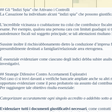
## Gli “Indizi Spia” che Attivano i Controlli
La Cassazione ha individuato alcuni “indizi spia” che possono giustificar
L’incredibile vicinanza o coabitazione tra colui che contribuisce fiscalme
esame. Per esempio, qualora una persona cara con limitati guadagni si tr
autodenunce fiscali sul soggetto principale; se tali attestazioni risultano
Sussiste inoltre il rischio/abbonamento dietro la conduzione d’impresa f
presumibilmente destinati a famigliari/relazionale area eterogenea.
È essenziale evidenziare come ciascuno degli indici debba subire analisi 
investigativi.
## Strategie Difensive Contro Accertamenti Esplorativi
Nel caso ci si trovi davanti a verifiche bancarie ampliate anche su altri 
opportuno evidenziare come il peso probatorio sia assunto dal contribuen
Per raggiungere tale obiettivo risulta essenziale:
Categorizzare accuratamente ogni singolo accredito o addebito sotto 
Evidenziare tutti i documenti giustificativi necessari
, come contratti u