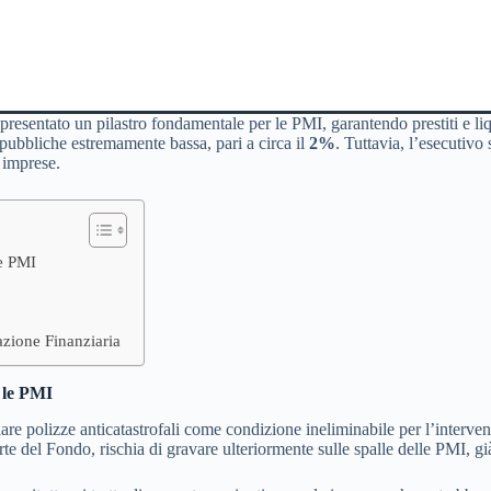
presentato un pilastro fondamentale per le PMI, garantendo prestiti e li
 pubbliche estremamente bassa, pari a circa il
2%
. Tuttavia, l’esecutivo
 imprese.
le PMI
azione Finanziaria
r le PMI
ulare polizze anticatastrofali come condizione ineliminabile per l’inter
arte del Fondo, rischia di gravare ulteriormente sulle spalle delle PMI, g