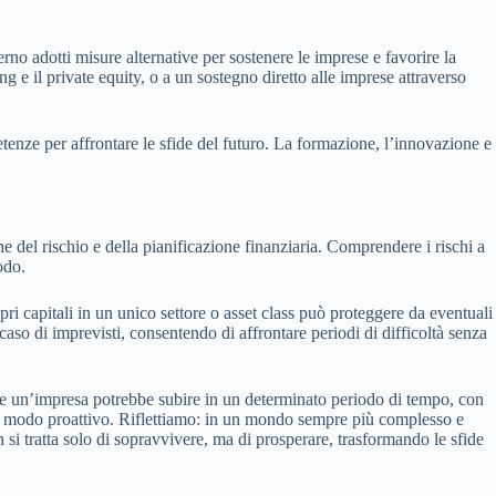
rno adotti misure alternative per sostenere le imprese e favorire la
g e il private equity, o a un sostegno diretto alle imprese attraverso
enze per affrontare le sfide del futuro. La formazione, l’innovazione e
 del rischio e della pianificazione finanziaria. Comprendere i rischi a
odo.
pri capitali in un unico settore o asset class può proteggere da eventuali
caso di imprevisti, consentendo di affrontare periodi di difficoltà senza
che un’impresa potrebbe subire in un determinato periodo di tempo, con
 in modo proattivo. Riflettiamo: in un mondo sempre più complesso e
n si tratta solo di sopravvivere, ma di prosperare, trasformando le sfide