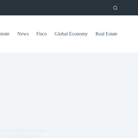
ente
News
Fisco
Global Economy
Real Estate
 cui l'obbligo di polizze
iane. Approfondiamo le