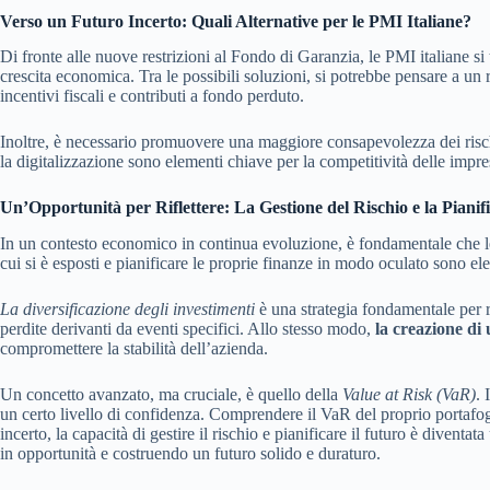
Verso un Futuro Incerto: Quali Alternative per le PMI Italiane?
Di fronte alle nuove restrizioni al Fondo di Garanzia, le PMI italiane si
crescita economica. Tra le possibili soluzioni, si potrebbe pensare a un 
incentivi fiscali e contributi a fondo perduto.
Inoltre, è necessario promuovere una maggiore consapevolezza dei risch
la digitalizzazione sono elementi chiave per la competitività delle impres
Un’Opportunità per Riflettere: La Gestione del Rischio e la Pianif
In un contesto economico in continua evoluzione, è fondamentale che le i
cui si è esposti e pianificare le proprie finanze in modo oculato sono elem
La diversificazione degli investimenti
è una strategia fondamentale per ri
perdite derivanti da eventi specifici. Allo stesso modo,
la creazione di
compromettere la stabilità dell’azienda.
Un concetto avanzato, ma cruciale, è quello della
Value at Risk (VaR)
. 
un certo livello di confidenza. Comprendere il VaR del proprio portafog
incerto, la capacità di gestire il rischio e pianificare il futuro è diven
in opportunità e costruendo un futuro solido e duraturo.