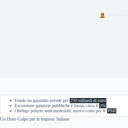
Sara Fonta
Fondo ha garantito prestiti per
250 miliardi di euro
.
Escussione garanzie pubbliche è bassa, circa il
2%
.
Obbligo polizze anticatastrofali: nuovo costo per le
PMI
.
Un Duro Colpo per le Imprese Italiane