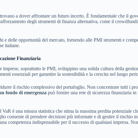
 trovano a dover affrontare un futuro incerto. È fondamentale che il gove
rafforzamento degli strumenti di finanza alternativa, come il crowdfundin
i e delle opportunità del mercato, fornendo alle PMI strumenti e compet
e italiane.
icazione Finanziaria
mprese, soprattutto le PMI, sviluppino una solida cultura della gestione
enti essenziali per garantire la sostenibilità e la crescita nel lungo peri
durre il rischio complessivo del portafoglio. Non concentrare tutti i pro
 un fondo di emergenza
può fornire una rete di sicurezza finanziaria in 
Il VaR è una misura statistica che stima la massima perdita potenziale 
lio consente di prendere decisioni più informate e di gestire il rischio
tata una competenza indispensabile per il successo di qualsiasi impresa. No