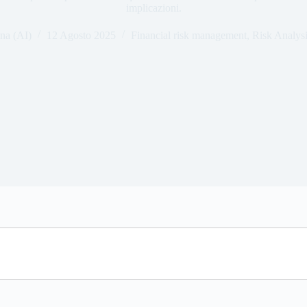
implicazioni.
na (AI)
12 Agosto 2025
Financial risk management
,
Risk Analys