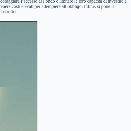
scoraggiare l’accesso al Fondo e limitare la loro capacità di investire e
nere costi elevati per adempiere all’obbligo. Infine, si pone il
astrofici.