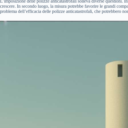
L’imposizione delle polizze anticatastrofali solleva diverse questioni. In
crescere. In secondo luogo, la misura potrebbe favorire le grandi compag
problema dell’efficacia delle polizze anticatastrofali, che potrebbero non