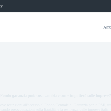
cy
Ambi
Fondo garanzia pmi: cosa cambia e come impatterà sulle imprese?
ve restrizioni all'accesso al Fondo Centrale di Garanzia per le PMI, tra
levando preoccupazioni sulla liquidità e la resilienza delle imprese ital