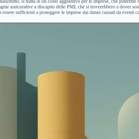
nanzitutto, si tratta di un costo aggiuntivo per le imprese, che potrebbe 
nie assicurative a discapito delle PMI, che si troverebbero a dover soste
 essere sufficienti a proteggere le imprese dai danni causati da eventi cat