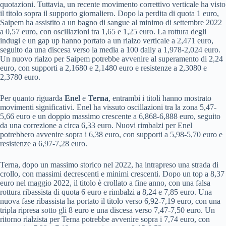
quotazioni. Tuttavia, un recente movimento correttivo verticale ha visto
il titolo sopra il supporto giornaliero. Dopo la perdita di quota 1 euro,
Saipem ha assistito a un bagno di sangue al minimo di settembre 2022
a 0,57 euro, con oscillazioni tra 1,65 e 1,25 euro. La rottura degli
indugi e un gap up hanno portato a un rialzo verticale a 2,471 euro,
seguito da una discesa verso la media a 100 daily a 1,978-2,024 euro.
Un nuovo rialzo per Saipem potrebbe avvenire al superamento di 2,24
euro, con supporti a 2,1680 e 2,1480 euro e resistenze a 2,3080 e
2,3780 euro.
Per quanto riguarda
Enel
e
Terna
, entrambi i titoli hanno mostrato
movimenti significativi. Enel ha vissuto oscillazioni tra la zona 5,47-
5,66 euro e un doppio massimo crescente a 6,868-6,888 euro, seguito
da una correzione a circa 6,33 euro. Nuovi rimbalzi per Enel
potrebbero avvenire sopra i 6,38 euro, con supporti a 5,98-5,70 euro e
resistenze a 6,97-7,28 euro.
Terna, dopo un massimo storico nel 2022, ha intrapreso una strada di
crollo, con massimi decrescenti e minimi crescenti. Dopo un top a 8,37
euro nel maggio 2022, il titolo è crollato a fine anno, con una falsa
rottura ribassista di quota 6 euro e rimbalzi a 8,24 e 7,85 euro. Una
nuova fase ribassista ha portato il titolo verso 6,92-7,19 euro, con una
tripla ripresa sotto gli 8 euro e una discesa verso 7,47-7,50 euro. Un
ritorno rialzista per Terna potrebbe avvenire sopra i 7,74 euro, con