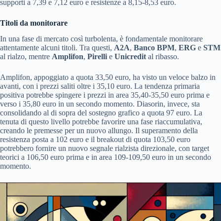
supporti a 7,39 e 7,12 euro e resistenze a 8,15-8,53 euro.
Titoli da monitorare
In una fase di mercato così turbolenta, è fondamentale monitorare
attentamente alcuni titoli. Tra questi,
A2A
,
Banco BPM
,
ERG
e
STM
al rialzo, mentre
Amplifon
,
Pirelli
e
Unicredit
al ribasso.
Amplifon, appoggiato a quota 33,50 euro, ha visto un veloce balzo in
avanti, con i prezzi saliti oltre i 35,10 euro. La tendenza primaria
positiva potrebbe spingere i prezzi in area 35,40-35,50 euro prima e
verso i 35,80 euro in un secondo momento. Diasorin, invece, sta
consolidando al di sopra del sostegno grafico a quota 97 euro. La
tenuta di questo livello potrebbe favorire una fase riaccumulativa,
creando le premesse per un nuovo allungo. Il superamento della
resistenza posta a 102 euro e il breakout di quota 103,50 euro
potrebbero fornire un nuovo segnale rialzista direzionale, con target
teorici a 106,50 euro prima e in area 109-109,50 euro in un secondo
momento.