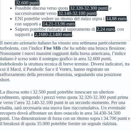
32.600 punti
.
Possibile discesa verso quota
32.320-32.300 punti
e
successivamente verso
32.140-32.100 punti
.
ENI potrebbe vedere un ritorno del rialzo sopra i
14,88 euro
,
con supporti a
14,21-13,96 euro
.
Saipem potrebbe rialzarsi al superamento di
2,24 euro
, con
supporti a
2,1680-2,1480 euro
.
Il mercato azionario italiano ha vissuto una settimana particolarmente
turbolenta, con l’indice
Ftse Mib
che ha subito una brusca flessione.
Nonostante i nuovi massimi raggiunti dalla borsa americana, l’indice
italiano è sceso sotto il sostegno grafico in area 32.600 punti,
indebolendo la struttura tecnica di breve termine. Diversi indicatori, tra
cui il Macd, il Parabolic Sar e il Vortex, hanno registrato un
rafforzamento della pressione ribassista, segnalando una posizione
short.
La discesa sotto i 32.500 punti potrebbe innescare un ulteriore
cedimento, spingendo i prezzi verso quota 32.320-32.300 punti prima
e verso l’area 32.140-32.100 punti in un secondo momento. Per una
risalita, sarà necessaria una nuova fase riaccumulativa. Un eventuale
recupero dovrà affrontare un duro ostacolo in area 34.430-34.500
punti. Una dimostrazione di forza con un ritorno sopra i 34.700 punti e
il breakout di quota 35.000 potrebbe fornire un segnale rialzista.