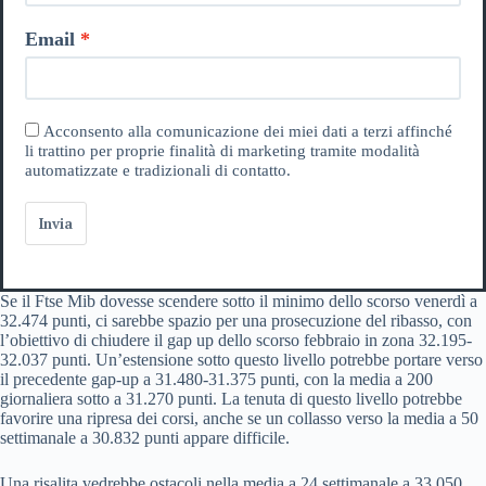
Email
Acconsento alla comunicazione dei miei dati a terzi affinché
li trattino per proprie finalità di marketing tramite modalità
automatizzate e tradizionali di contatto.
Invia
Se il Ftse Mib dovesse scendere sotto il minimo dello scorso venerdì a
32.474 punti, ci sarebbe spazio per una prosecuzione del ribasso, con
l’obiettivo di chiudere il gap up dello scorso febbraio in zona 32.195-
32.037 punti. Un’estensione sotto questo livello potrebbe portare verso
il precedente gap-up a 31.480-31.375 punti, con la media a 200
giornaliera sotto a 31.270 punti. La tenuta di questo livello potrebbe
favorire una ripresa dei corsi, anche se un collasso verso la media a 50
settimanale a 30.832 punti appare difficile.
Una risalita vedrebbe ostacoli nella media a 24 settimanale a 33.050