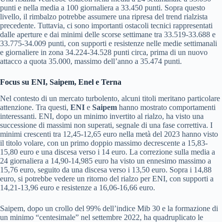
punti e nella media a 100 giornaliera a 33.450 punti. Sopra questo
livello, il rimbalzo potrebbe assumere una ripresa del trend rialzista
precedente. Tuttavia, ci sono importanti ostacoli tecnici rappresentati
dalle aperture e dai minimi delle scorse settimane tra 33.519-33.688 e
33.775-34.009 punti, con supporti e resistenze nelle medie settimanali
e giornaliere in zona 34.224-34.528 punti circa, prima di un nuovo
attacco a quota 35.000, massimo dell’anno a 35.474 punti.
Focus su ENI, Saipem, Enel e Terna
Nel contesto di un mercato turbolento, alcuni titoli meritano particolare
attenzione. Tra questi,
ENI
e
Saipem
hanno mostrato comportamenti
interessanti. ENI, dopo un minimo invertito al rialzo, ha visto una
successione di massimi non superati, segnale di una fase correttiva. I
minimi crescenti tra 12,45-12,65 euro nella metà del 2023 hanno visto
il titolo volare, con un primo doppio massimo decrescente a 15,83-
15,80 euro e una discesa verso i 14 euro. La correzione sulla media a
24 giornaliera a 14,90-14,985 euro ha visto un ennesimo massimo a
15,76 euro, seguito da una discesa verso i 13,50 euro. Sopra i 14,88
euro, si potrebbe vedere un ritorno del rialzo per ENI, con supporti a
14,21-13,96 euro e resistenze a 16,06-16,66 euro.
Saipem, dopo un crollo del 99% dell’indice Mib 30 e la formazione di
un minimo “centesimale” nel settembre 2022, ha quadruplicato le