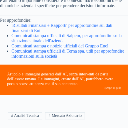
è altrettanto importante considerare il contesto macroeconomico e le
dinamiche aziendali specifiche per prendere decisioni informate.
Per approfondire:
'Risultati Finanziari e Rapporti' per approfondire sui dati
finanziari di Eni
Comunicati stampa ufficiali di Saipem, per approfondire sulla
situazione attuale dell'azienda
Comunicati stampa e notizie ufficiali del Gruppo Enel
Comunicati stampa ufficiali di Terna spa, utili per approfondire
informazioni sulla società
Articolo e immagini generati dall’AI, senza interventi da parte
dell’essere umano. Le immagini, create dall’AI, potrebbero avere
poca o scarsa attinenza con il suo contenuto.
(scopri di più)
# Analisi Tecnica
# Mercato Azionario