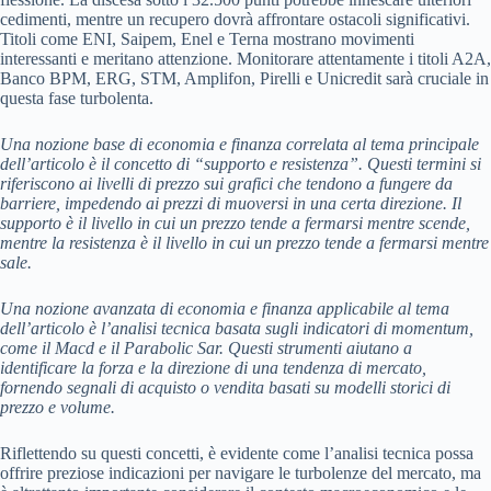
cedimenti, mentre un recupero dovrà affrontare ostacoli significativi.
Titoli come ENI, Saipem, Enel e Terna mostrano movimenti
interessanti e meritano attenzione. Monitorare attentamente i titoli A2A,
Banco BPM, ERG, STM, Amplifon, Pirelli e Unicredit sarà cruciale in
questa fase turbolenta.
Una nozione base di economia e finanza correlata al tema principale
dell’articolo è il concetto di “supporto e resistenza”. Questi termini si
riferiscono ai livelli di prezzo sui grafici che tendono a fungere da
barriere, impedendo ai prezzi di muoversi in una certa direzione. Il
supporto è il livello in cui un prezzo tende a fermarsi mentre scende,
mentre la resistenza è il livello in cui un prezzo tende a fermarsi mentre
sale.
Una nozione avanzata di economia e finanza applicabile al tema
dell’articolo è l’analisi tecnica basata sugli indicatori di momentum,
come il Macd e il Parabolic Sar. Questi strumenti aiutano a
identificare la forza e la direzione di una tendenza di mercato,
fornendo segnali di acquisto o vendita basati su modelli storici di
prezzo e volume.
Riflettendo su questi concetti, è evidente come l’analisi tecnica possa
offrire preziose indicazioni per navigare le turbolenze del mercato, ma