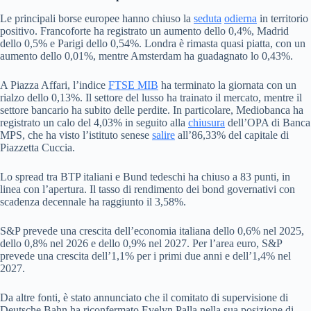
Le principali borse europee hanno chiuso la
seduta
odierna
in territorio
positivo. Francoforte ha registrato un aumento dello 0,4%, Madrid
dello 0,5% e Parigi dello 0,54%. Londra è rimasta quasi piatta, con un
aumento dello 0,01%, mentre Amsterdam ha guadagnato lo 0,43%.
A Piazza Affari, l’indice
FTSE MIB
ha terminato la giornata con un
rialzo dello 0,13%. Il settore del lusso ha trainato il mercato, mentre il
settore bancario ha subito delle perdite. In particolare, Mediobanca ha
registrato un calo del 4,03% in seguito alla
chiusura
dell’OPA di Banca
MPS, che ha visto l’istituto senese
salire
all’86,33% del capitale di
Piazzetta Cuccia.
Lo spread tra BTP italiani e Bund tedeschi ha chiuso a 83 punti, in
linea con l’apertura. Il tasso di rendimento dei bond governativi con
scadenza decennale ha raggiunto il 3,58%.
S&P prevede una crescita dell’economia italiana dello 0,6% nel 2025,
dello 0,8% nel 2026 e dello 0,9% nel 2027. Per l’area euro, S&P
prevede una crescita dell’1,1% per i primi due anni e dell’1,4% nel
2027.
Da altre fonti, è stato annunciato che il comitato di supervisione di
Deutsche Bahn ha riconfermato Evelyn Palla nella sua posizione di