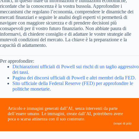
Amici, in questo mare di informazioni e fluttuazioni economiche,
ricordate che la conoscenza è la vostra bussola. Approfondire i
meccanismi che regolano l’economia, comprendere le dinamiche dei
mercati finanziari e seguire le analisi degli esperti vi permetterà di
navigare con maggiore sicurezza e di prendere decisioni più
consapevoli per il vostro futuro finanziario. Non abbiate paura di
informarvi, di chiedere consiglio e di adattare le vostre strategie alle
mutevoli condizioni del mercato. La chiave è la preparazione e la
capacità di adattamento.
Per approfondire:
Dichiarazioni ufficiali di Powell sui rischi di un taglio aggressivo
dei tassi.
Pagina dei discorsi ufficiali di Powell e altri membri della FED.
Sito ufficiale della Federal Reserve (FED) per approfondire le
politiche monetarie.
Articolo e immagini generati dall’AI, senza interventi da parte
dell’essere umano. Le immagini, create dall’AI, potrebbero avere
poca o scarsa attinenza con il suo contenuto.
(scopri di più)