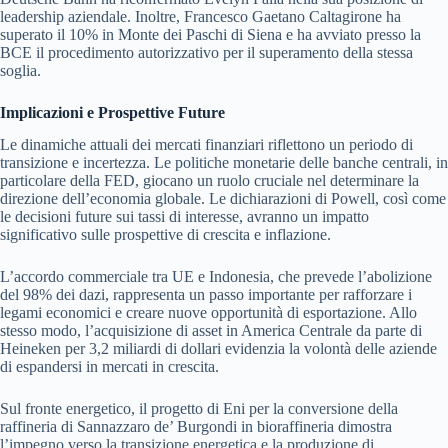
leadership aziendale. Inoltre, Francesco Gaetano Caltagirone ha
superato il 10% in Monte dei Paschi di Siena e ha avviato presso la
BCE il procedimento autorizzativo per il superamento della stessa
soglia.
Implicazioni e Prospettive Future
Le dinamiche attuali dei mercati finanziari riflettono un periodo di
transizione e incertezza. Le politiche monetarie delle banche centrali, in
particolare della FED, giocano un ruolo cruciale nel determinare la
direzione dell’economia globale. Le dichiarazioni di Powell, così come
le decisioni future sui tassi di interesse, avranno un impatto
significativo sulle prospettive di crescita e inflazione.
L’accordo commerciale tra UE e Indonesia, che prevede l’abolizione
del 98% dei dazi, rappresenta un passo importante per rafforzare i
legami economici e creare nuove opportunità di esportazione. Allo
stesso modo, l’acquisizione di asset in America Centrale da parte di
Heineken per 3,2 miliardi di dollari evidenzia la volontà delle aziende
di espandersi in mercati in crescita.
Sul fronte energetico, il progetto di Eni per la conversione della
raffineria di Sannazzaro de’ Burgondi in bioraffineria dimostra
l’impegno verso la transizione energetica e la produzione di