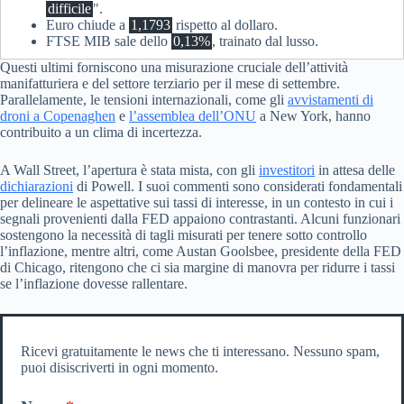
difficile
".
Euro chiude a
1,1793
rispetto al dollaro.
FTSE MIB sale dello
0,13%
, trainato dal lusso.
Questi ultimi forniscono una misurazione cruciale dell’attività
manifatturiera e del settore terziario per il mese di settembre.
Parallelamente, le tensioni internazionali, come gli
avvistamenti di
droni a Copenaghen
e
l’assemblea dell’ONU
a New York, hanno
contribuito a un clima di incertezza.
A Wall Street, l’apertura è stata mista, con gli
investitori
in attesa delle
dichiarazioni
di Powell. I suoi commenti sono considerati fondamentali
per delineare le aspettative sui tassi di interesse, in un contesto in cui i
segnali provenienti dalla FED appaiono contrastanti. Alcuni funzionari
sostengono la necessità di tagli misurati per tenere sotto controllo
l’inflazione, mentre altri, come Austan Goolsbee, presidente della FED
di Chicago, ritengono che ci sia margine di manovra per ridurre i tassi
se l’inflazione dovesse rallentare.
Ricevi gratuitamente le news che ti interessano. Nessuno spam,
puoi disiscriverti in ogni momento.