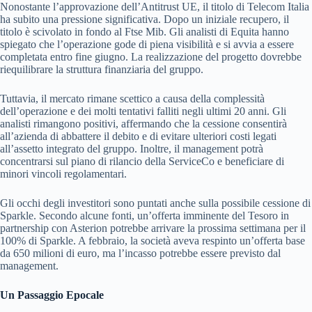
Nonostante l’approvazione dell’Antitrust UE, il titolo di Telecom Italia
ha subito una pressione significativa. Dopo un iniziale recupero, il
titolo è scivolato in fondo al Ftse Mib. Gli analisti di Equita hanno
spiegato che l’operazione gode di piena visibilità e si avvia a essere
completata entro fine giugno. La realizzazione del progetto dovrebbe
riequilibrare la struttura finanziaria del gruppo.
Tuttavia, il mercato rimane scettico a causa della complessità
dell’operazione e dei molti tentativi falliti negli ultimi 20 anni. Gli
analisti rimangono positivi, affermando che la cessione consentirà
all’azienda di abbattere il debito e di evitare ulteriori costi legati
all’assetto integrato del gruppo. Inoltre, il management potrà
concentrarsi sul piano di rilancio della ServiceCo e beneficiare di
minori vincoli regolamentari.
Gli occhi degli investitori sono puntati anche sulla possibile cessione di
Sparkle. Secondo alcune fonti, un’offerta imminente del Tesoro in
partnership con Asterion potrebbe arrivare la prossima settimana per il
100% di Sparkle. A febbraio, la società aveva respinto un’offerta base
da 650 milioni di euro, ma l’incasso potrebbe essere previsto dal
management.
Un Passaggio Epocale