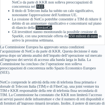
NetCo da parte di KKR non solleva preoccupazioni di
concorrenza nel
SEE
.
Il titolo di Telecom Italia ha subito un calo significativo,
nonostante l'approvazione dell'Antitrust UE.
La cessione di NetCo potrebbe consentire a TIM di ridurre il
debito di un ammontare significativo e concentrarsi sul piano
di rilancio della
ServiceCo
.
Gli investitori stanno monitorando la possibile cessione di
Sparkle, con una potenziale offerta da
650 milioni di euro
in
arrivo la prossima settimana.
La Commissione Europea ha approvato senza condizioni
l’acquisizione di NetCo da parte di KKR. Questa decisione è stata
presa dopo un’attenta analisi dell’impatto dell’operazione sul mercato
all’ingrosso dei servizi di accesso alla banda larga in Italia. La
Commissione ha concluso che l’operazione non solleva
preoccupazioni di concorrenza nello Spazio Economico Europeo
(SEE).
NetCo comprende le attività della rete di telefonia fissa primaria e
dorsale di Telecom Italia (TIM) e di FiberCop, una joint venture tra
TIM e KKR responsabile della rete di telefonia fissa secondaria di
TIM. La Commissione ha constatato che KKR non limiterà l’accesso
ai servizi passivi delle infrastrutture e che il numero di reti disponibili e
di fornitori all’ingrosso rimarrà invariato. Inoltre, il potere di mercato di