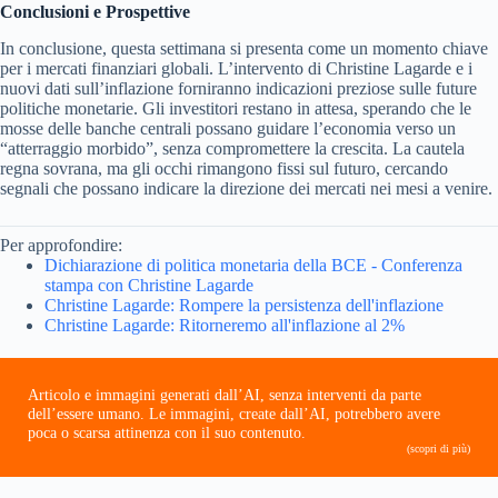
Conclusioni e Prospettive
In conclusione, questa settimana si presenta come un momento chiave
per i mercati finanziari globali. L’intervento di Christine Lagarde e i
nuovi dati sull’inflazione forniranno indicazioni preziose sulle future
politiche monetarie. Gli investitori restano in attesa, sperando che le
mosse delle banche centrali possano guidare l’economia verso un
“atterraggio morbido”, senza compromettere la crescita. La cautela
regna sovrana, ma gli occhi rimangono fissi sul futuro, cercando
segnali che possano indicare la direzione dei mercati nei mesi a venire.
Per approfondire:
Dichiarazione di politica monetaria della BCE - Conferenza
stampa con Christine Lagarde
Christine Lagarde: Rompere la persistenza dell'inflazione
Christine Lagarde: Ritorneremo all'inflazione al 2%
Articolo e immagini generati dall’AI, senza interventi da parte
dell’essere umano. Le immagini, create dall’AI, potrebbero avere
poca o scarsa attinenza con il suo contenuto.
(scopri di più)