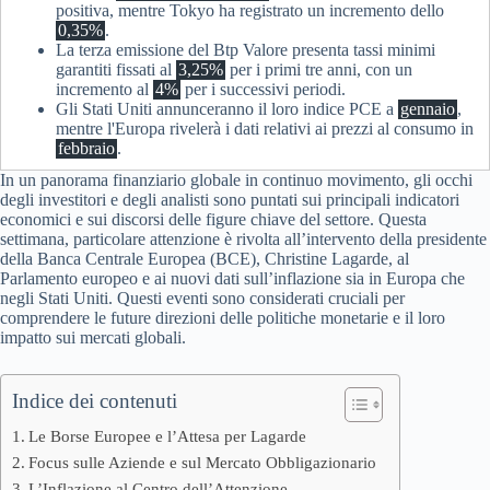
positiva, mentre Tokyo ha registrato un incremento dello
0,35%
.
La terza emissione del Btp Valore presenta tassi minimi
garantiti fissati al
3,25%
per i primi tre anni, con un
incremento al
4%
per i successivi periodi.
Gli Stati Uniti annunceranno il loro indice PCE a
gennaio
,
mentre l'Europa rivelerà i dati relativi ai prezzi al consumo in
febbraio
.
In un panorama finanziario globale in continuo movimento, gli occhi
degli investitori e degli analisti sono puntati sui principali indicatori
economici e sui discorsi delle figure chiave del settore. Questa
settimana, particolare attenzione è rivolta all’intervento della presidente
della Banca Centrale Europea (BCE), Christine Lagarde, al
Parlamento europeo e ai nuovi dati sull’inflazione sia in Europa che
negli Stati Uniti. Questi eventi sono considerati cruciali per
comprendere le future direzioni delle politiche monetarie e il loro
impatto sui mercati globali.
Indice dei contenuti
Le Borse Europee e l’Attesa per Lagarde
Focus sulle Aziende e sul Mercato Obbligazionario
L’Inflazione al Centro dell’Attenzione