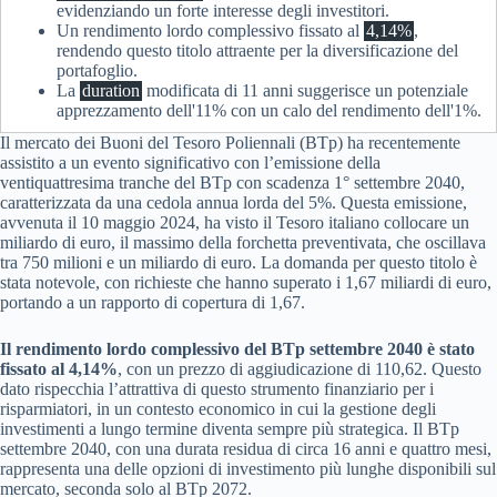
evidenziando un forte interesse degli investitori.
Un rendimento lordo complessivo fissato al
4,14%
,
rendendo questo titolo attraente per la diversificazione del
portafoglio.
La
duration
modificata di 11 anni suggerisce un potenziale
apprezzamento dell'11% con un calo del rendimento dell'1%.
Il mercato dei Buoni del Tesoro Poliennali (BTp) ha recentemente
assistito a un evento significativo con l’emissione della
ventiquattresima tranche del BTp con scadenza 1° settembre 2040,
caratterizzata da una cedola annua lorda del 5%. Questa emissione,
avvenuta il 10 maggio 2024, ha visto il Tesoro italiano collocare un
miliardo di euro, il massimo della forchetta preventivata, che oscillava
tra 750 milioni e un miliardo di euro. La domanda per questo titolo è
stata notevole, con richieste che hanno superato i 1,67 miliardi di euro,
portando a un rapporto di copertura di 1,67.
Il rendimento lordo complessivo del BTp settembre 2040 è stato
fissato al 4,14%
, con un prezzo di aggiudicazione di 110,62. Questo
dato rispecchia l’attrattiva di questo strumento finanziario per i
risparmiatori, in un contesto economico in cui la gestione degli
investimenti a lungo termine diventa sempre più strategica. Il BTp
settembre 2040, con una durata residua di circa 16 anni e quattro mesi,
rappresenta una delle opzioni di investimento più lunghe disponibili sul
mercato, seconda solo al BTp 2072.