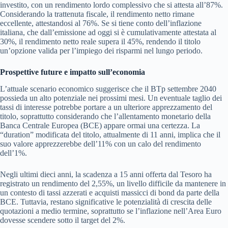
investito, con un rendimento lordo complessivo che si attesta all’87%.
Considerando la trattenuta fiscale, il rendimento netto rimane
eccellente, attestandosi al 76%. Se si tiene conto dell’inflazione
italiana, che dall’emissione ad oggi si è cumulativamente attestata al
30%, il rendimento netto reale supera il 45%, rendendo il titolo
un’opzione valida per l’impiego dei risparmi nel lungo periodo.
Prospettive future e impatto sull’economia
L’attuale scenario economico suggerisce che il BTp settembre 2040
possieda un alto potenziale nei prossimi mesi. Un eventuale taglio dei
tassi di interesse potrebbe portare a un ulteriore apprezzamento del
titolo, soprattutto considerando che l’allentamento monetario della
Banca Centrale Europea (BCE) appare ormai una certezza. La
“duration” modificata del titolo, attualmente di 11 anni, implica che il
suo valore apprezzerebbe dell’11% con un calo del rendimento
dell’1%.
Negli ultimi dieci anni, la scadenza a 15 anni offerta dal Tesoro ha
registrato un rendimento del 2,55%, un livello difficile da mantenere in
un contesto di tassi azzerati e acquisti massicci di bond da parte della
BCE. Tuttavia, restano significative le potenzialità di crescita delle
quotazioni a medio termine, soprattutto se l’inflazione nell’Area Euro
dovesse scendere sotto il target del 2%.