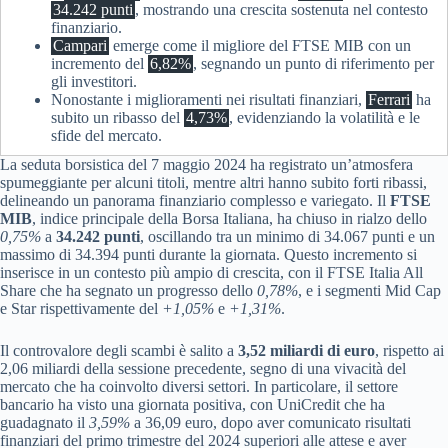
34.242 punti
, mostrando una crescita sostenuta nel contesto
finanziario.
Campari
emerge come il migliore del FTSE MIB con un
incremento del
6,82%
, segnando un punto di riferimento per
gli investitori.
Nonostante i miglioramenti nei risultati finanziari,
Ferrari
ha
subito un ribasso del
4,73%
, evidenziando la volatilità e le
sfide del mercato.
La seduta borsistica del 7 maggio 2024 ha registrato un’atmosfera
spumeggiante per alcuni titoli, mentre altri hanno subito forti ribassi,
delineando un panorama finanziario complesso e variegato. Il
FTSE
MIB
, indice principale della Borsa Italiana, ha chiuso in rialzo dello
0,75%
a
34.242 punti
, oscillando tra un minimo di 34.067 punti e un
massimo di 34.394 punti durante la giornata. Questo incremento si
inserisce in un contesto più ampio di crescita, con il FTSE Italia All
Share che ha segnato un progresso dello
0,78%
, e i segmenti Mid Cap
e Star rispettivamente del
+1,05%
e
+1,31%
.
Il controvalore degli scambi è salito a
3,52 miliardi di euro
, rispetto ai
2,06 miliardi della sessione precedente, segno di una vivacità del
mercato che ha coinvolto diversi settori. In particolare, il settore
bancario ha visto una giornata positiva, con UniCredit che ha
guadagnato il
3,59%
a 36,09 euro, dopo aver comunicato risultati
finanziari del primo trimestre del 2024 superiori alle attese e aver