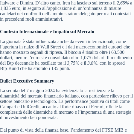
Italware e Dimira. D’altro canto, Iren ha lasciato sul terreno il
2,65%
a
1,835 euro, in seguito all’applicazione di un’ordinanza di misure
cautelari nei confronti dell’amministratore delegato per reati contestati
in precedenti ruoli amministrativi.
Contesto Internazionale e Impatto sul Mercato
La giornata è stata influenzata anche da eventi internazionali, come
l’apertura in rialzo di Wall Street e i dati macroeconomici europei che
hanno mostrato segnali di ripresa. Il bitcoin è risalito oltre i 63.500
dollari, mentre l’euro si è consolidato oltre 1,075 dollari. Il rendimento
del Btp decennale ha oscillato tra il
3,75%
e il
3,8%
, con lo spread
Btp-Bund che ha sfiorato i 135 punti.
Bullet Executive Summary
La seduta del 7 maggio 2024 ha evidenziato la resilienza e la
dinamicità del mercato finanziario italiano, con particolare rilievo per il
settore bancario e tecnologico. La performance positiva di titoli come
Campari e UniCredit, accanto al forte ribasso di Ferrari, riflette la
complessità delle dinamiche di mercato e l’importanza di una strategia
di investimento ben ponderata.
Dal punto di vista della finanza base, l’andamento del FTSE MIB e