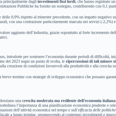
uta principalmente dagli
investimenti fissi lordi
, che hanno registrato u
istrazioni Pubbliche ha fornito un sostegno, contribuendo con 0,1 punti 
ello 0,9% rispetto al trimestre precedente, con un impatto negativo sulla 
rali, con una contrazione particolarmente marcata nei servizi (-2,2%) e
 valore aggiunto dell’industria, grazie soprattutto al forte incremento dell
tivi.
introdotte per sostenere l’economia durante periodi di difficoltà, inizia
ine del 2023 segni un punto di svolta, le
ripercussioni di tali misure s
lla creazione di condizioni favorevoli alla produttività e alla crescita s
lo a breve termine con strategie di sviluppo economico che possano garant
videnziano una
crescita moderata ma resiliente dell’economia italiana
 sottolinea l’importanza di una pianificazione economica prudente e orien
ttuazioni dell’attività economica nel tempo e sull’
efficacia delle politiche
à fiscale a lungo termine, promuovendo al contempo investimenti e innovaz