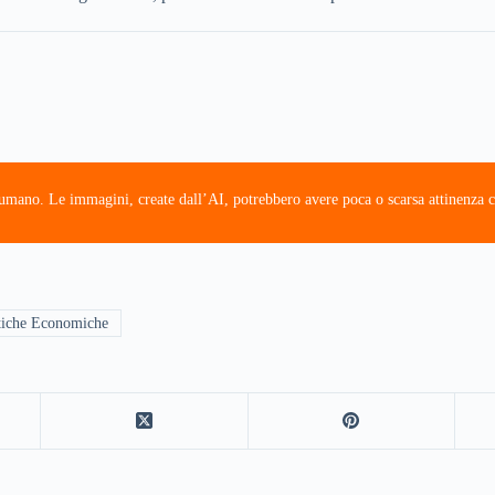
e umano. Le immagini, create dall’AI, potrebbero avere poca o scarsa attinenza c
tiche Economiche