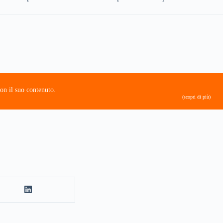
on il suo contenuto.
(scopri di più)