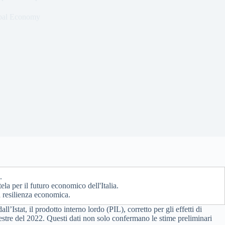
bal Economy
.
ela per il futuro economico dell'Italia.
a resilienza economica.
Istat, il prodotto interno lordo (PIL), corretto per gli effetti di
estre del 2022. Questi dati non solo confermano le stime preliminari