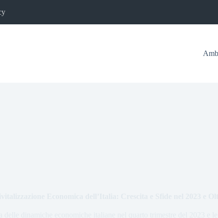
cy
Ambi
vitalizzazione Economica dell’Italia: Crescita e Sfide nel 2023 e Ol
a delle dinamiche economiche italiane nel quarto trimestre del 2023 e le 