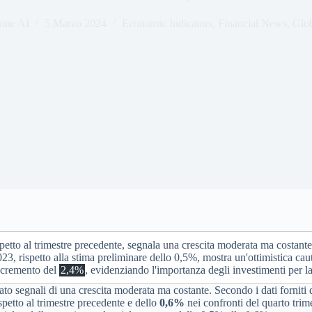
one AI
5 Marzo 2024
Economic Indicators
,
Financial News
,
Glo
petto al trimestre precedente, segnala una crescita moderata ma costante
023, rispetto alla stima preliminare dello 0,5%, mostra un'ottimistica caut
incremento del
2,4%
, evidenziando l'importanza degli investimenti per l
segnali di una crescita moderata ma costante. Secondo i dati forniti dall’
spetto al trimestre precedente e dello
0,6%
nei confronti del quarto trim