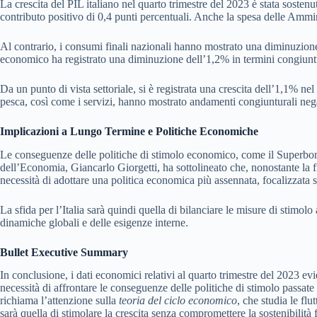
La crescita del PIL italiano nel quarto trimestre del 2023 è stata sosten
contributo positivo di 0,4 punti percentuali. Anche la spesa delle Ammin
Al contrario, i consumi finali nazionali hanno mostrato una diminuzione d
economico ha registrato una diminuzione dell’1,2% in termini congiuntu
Da un punto di vista settoriale, si è registrata una crescita dell’1,1% nel
pesca, così come i servizi, hanno mostrato andamenti congiunturali nega
Implicazioni a Lungo Termine e Politiche Economiche
Le conseguenze delle politiche di stimolo economico, come il Superbonus, 
dell’Economia, Giancarlo Giorgetti, ha sottolineato che, nonostante la f
necessità di adottare una politica economica più assennata, focalizzata su
La sfida per l’Italia sarà quindi quella di bilanciare le misure di stimo
dinamiche globali e delle esigenze interne.
Bullet Executive Summary
In conclusione, i dati economici relativi al quarto trimestre del 2023 e
necessità di affrontare le conseguenze delle politiche di stimolo passate
richiama l’attenzione sulla
teoria del ciclo economico
, che studia le flu
sarà quella di stimolare la crescita senza compromettere la sostenibilit