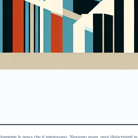
itamente le news che ti interessano. Nessuno spam, puoi disiscriverti in