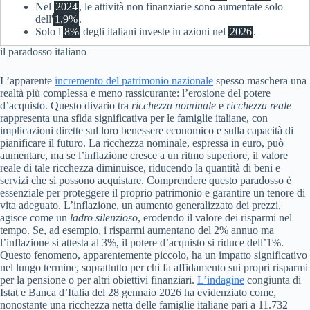
Nel
2024
, le attività non finanziarie sono aumentate solo
dell'
1,9%
.
Solo l'
8%
degli italiani investe in azioni nel
2026
.
il paradosso italiano
L’apparente
incremento del patrimonio nazionale
spesso maschera una
realtà più complessa e meno rassicurante: l’erosione del potere
d’acquisto. Questo divario tra
ricchezza nominale
e
ricchezza reale
rappresenta una sfida significativa per le famiglie italiane, con
implicazioni dirette sul loro benessere economico e sulla capacità di
pianificare il futuro. La ricchezza nominale, espressa in euro, può
aumentare, ma se l’inflazione cresce a un ritmo superiore, il valore
reale di tale ricchezza diminuisce, riducendo la quantità di beni e
servizi che si possono acquistare. Comprendere questo paradosso è
essenziale per proteggere il proprio patrimonio e garantire un tenore di
vita adeguato. L’inflazione, un aumento generalizzato dei prezzi,
agisce come un
ladro silenzioso
, erodendo il valore dei risparmi nel
tempo. Se, ad esempio, i risparmi aumentano del 2% annuo ma
l’inflazione si attesta al 3%, il potere d’acquisto si riduce dell’1%.
Questo fenomeno, apparentemente piccolo, ha un impatto significativo
nel lungo termine, soprattutto per chi fa affidamento sui propri risparmi
per la pensione o per altri obiettivi finanziari.
L’indagine
congiunta di
Istat e Banca d’Italia del 28 gennaio 2026 ha evidenziato come,
nonostante una ricchezza netta delle famiglie italiane pari a 11.732