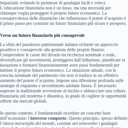
imparziali, evitando le promesse di guadagni facili e veloci.
L’educazione finanziaria non è un lusso, ma una necessità per
chiunque voglia proteggere il proprio futuro economico. La
consapevolezza delle dinamiche che influenzano il potere d’acquisto è
il primo passo per costruire un futuro finanziario più sicuro e prospero.
Verso un futuro finanziario più consapevole
La sfida del paradosso patrimoniale italiano richiede un approccio
proattivo e consapevole alla gestione delle proprie finanze.
Comprendere le cause del divario tra ricchezza nominale e reale,
diversificare gli investimenti, proteggersi dall’inflazione, pianificare la
tassazione e formarsi finanziariamente sono passi fondamentali per
tutelare il proprio futuro economico. La situazione attuale, con la
crescita nominale del patrimonio che non si traduce in un effettivo
aumento del potere d’acquisto, impone una riflessione profonda sulle
strategie di risparmio e investimento adottate finora. È necessario
superare la tradizionale avversione al rischio e abbracciare una cultura
finanziaria più moderna e dinamica, in grado di cogliere le opportunità
offerte dai mercati globali.
In questo contesto, è fondamentale ricordare un concetto base
dell’economia: l’
interesse composto
. Questo principio, spesso definito
l’
ottava meraviglia del mondo
, consiste nel reinvestire i guadagni