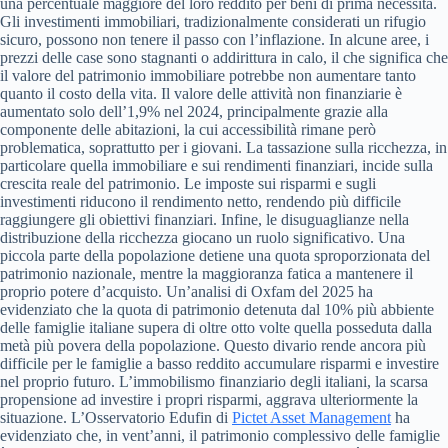
una percentuale maggiore del loro reddito per beni di prima necessità.
Gli investimenti immobiliari, tradizionalmente considerati un rifugio
sicuro, possono non tenere il passo con l’inflazione. In alcune aree, i
prezzi delle case sono stagnanti o addirittura in calo, il che significa che
il valore del patrimonio immobiliare potrebbe non aumentare tanto
quanto il costo della vita. Il valore delle attività non finanziarie è
aumentato solo dell’1,9% nel 2024, principalmente grazie alla
componente delle abitazioni, la cui accessibilità rimane però
problematica, soprattutto per i giovani. La tassazione sulla ricchezza, in
particolare quella immobiliare e sui rendimenti finanziari, incide sulla
crescita reale del patrimonio. Le imposte sui risparmi e sugli
investimenti riducono il rendimento netto, rendendo più difficile
raggiungere gli obiettivi finanziari. Infine, le disuguaglianze nella
distribuzione della ricchezza giocano un ruolo significativo. Una
piccola parte della popolazione detiene una quota sproporzionata del
patrimonio nazionale, mentre la maggioranza fatica a mantenere il
proprio potere d’acquisto. Un’analisi di Oxfam del 2025 ha
evidenziato che la quota di patrimonio detenuta dal 10% più abbiente
delle famiglie italiane supera di oltre otto volte quella posseduta dalla
metà più povera della popolazione. Questo divario rende ancora più
difficile per le famiglie a basso reddito accumulare risparmi e investire
nel proprio futuro. L’immobilismo finanziario degli italiani, la scarsa
propensione ad investire i propri risparmi, aggrava ulteriormente la
situazione. L’Osservatorio Edufin di
Pictet Asset Management
ha
evidenziato che, in vent’anni, il patrimonio complessivo delle famiglie