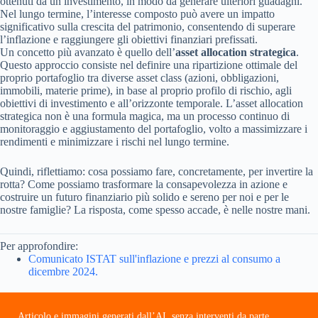
ottenuti da un investimento, in modo da generare ulteriori guadagni.
Nel lungo termine, l’interesse composto può avere un impatto
significativo sulla crescita del patrimonio, consentendo di superare
l’inflazione e raggiungere gli obiettivi finanziari prefissati.
Un concetto più avanzato è quello dell’
asset allocation strategica
.
Questo approccio consiste nel definire una ripartizione ottimale del
proprio portafoglio tra diverse asset class (azioni, obbligazioni,
immobili, materie prime), in base al proprio profilo di rischio, agli
obiettivi di investimento e all’orizzonte temporale. L’asset allocation
strategica non è una formula magica, ma un processo continuo di
monitoraggio e aggiustamento del portafoglio, volto a massimizzare i
rendimenti e minimizzare i rischi nel lungo termine.
Quindi, riflettiamo: cosa possiamo fare, concretamente, per invertire la
rotta? Come possiamo trasformare la consapevolezza in azione e
costruire un futuro finanziario più solido e sereno per noi e per le
nostre famiglie? La risposta, come spesso accade, è nelle nostre mani.
Per approfondire:
Comunicato ISTAT sull'inflazione e prezzi al consumo a
dicembre 2024.
Articolo e immagini generati dall’AI, senza interventi da parte