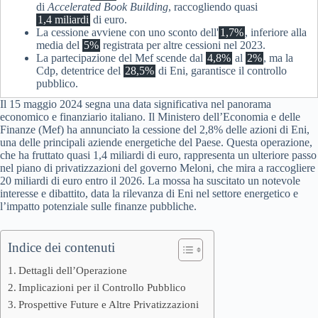
di
Accelerated Book Building
, raccogliendo quasi
1,4 miliardi
di euro.
La cessione avviene con uno sconto dell'
1,7%
, inferiore alla
media del
5%
registrata per altre cessioni nel 2023.
La partecipazione del Mef scende dal
4,8%
al
2%
, ma la
Cdp, detentrice del
28,5%
di Eni, garantisce il controllo
pubblico.
Il 15 maggio 2024 segna una data significativa nel panorama
economico e finanziario italiano. Il Ministero dell’Economia e delle
Finanze (Mef) ha annunciato la cessione del 2,8% delle azioni di Eni,
una delle principali aziende energetiche del Paese. Questa operazione,
che ha fruttato quasi 1,4 miliardi di euro, rappresenta un ulteriore passo
nel piano di privatizzazioni del governo Meloni, che mira a raccogliere
20 miliardi di euro entro il 2026. La mossa ha suscitato un notevole
interesse e dibattito, data la rilevanza di Eni nel settore energetico e
l’impatto potenziale sulle finanze pubbliche.
Indice dei contenuti
Dettagli dell’Operazione
Implicazioni per il Controllo Pubblico
Prospettive Future e Altre Privatizzazioni