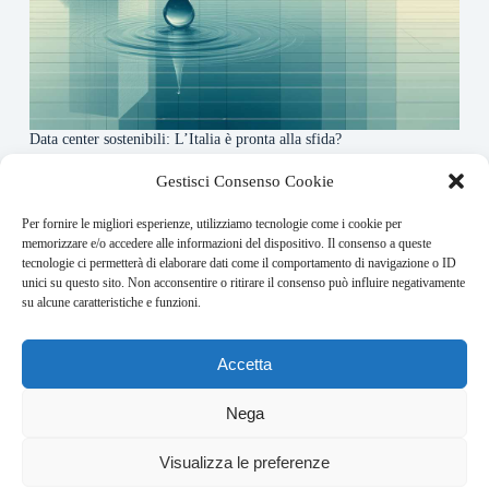
Data center sostenibili: L’Italia è pronta alla sfida?
4 Maggio 2026
Gestisci Consenso Cookie
Per fornire le migliori esperienze, utilizziamo tecnologie come i cookie per
About this website
memorizzare e/o accedere alle informazioni del dispositivo. Il consenso a queste
tecnologie ci permetterà di elaborare dati come il comportamento di navigazione o ID
Finance-Bullet.it ogni giorno trova per te le notizie più
unici su questo sito. Non acconsentire o ritirare il consenso può influire negativamente
rilevanti in ambito finanziario.
su alcune caratteristiche e funzioni.
Address:
Accetta
VIA USODIMARE 3 - 37138 - VERONA (VR)
E-Mail:
Nega
redazione@bullet-network.com
Network:
3
Visualizza le preferenze
bullet-network.com