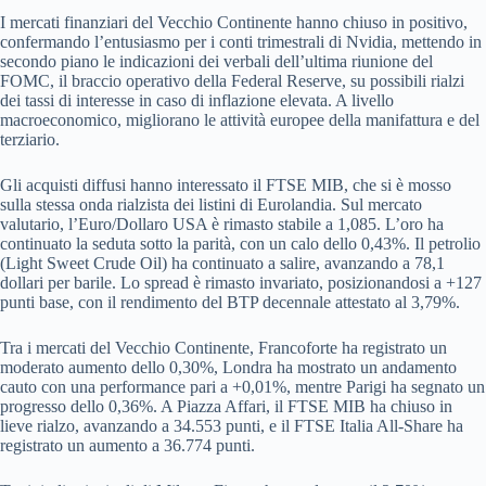
I mercati finanziari del Vecchio Continente hanno chiuso in positivo,
confermando l’entusiasmo per i conti trimestrali di Nvidia, mettendo in
secondo piano le indicazioni dei verbali dell’ultima riunione del
FOMC, il braccio operativo della Federal Reserve, su possibili rialzi
dei tassi di interesse in caso di inflazione elevata. A livello
macroeconomico, migliorano le attività europee della manifattura e del
terziario.
Gli acquisti diffusi hanno interessato il FTSE MIB, che si è mosso
sulla stessa onda rialzista dei listini di Eurolandia. Sul mercato
valutario, l’Euro/Dollaro USA è rimasto stabile a 1,085. L’oro ha
continuato la seduta sotto la parità, con un calo dello 0,43%. Il petrolio
(Light Sweet Crude Oil) ha continuato a salire, avanzando a 78,1
dollari per barile. Lo spread è rimasto invariato, posizionandosi a +127
punti base, con il rendimento del BTP decennale attestato al 3,79%.
Tra i mercati del Vecchio Continente, Francoforte ha registrato un
moderato aumento dello 0,30%, Londra ha mostrato un andamento
cauto con una performance pari a +0,01%, mentre Parigi ha segnato un
progresso dello 0,36%. A Piazza Affari, il FTSE MIB ha chiuso in
lieve rialzo, avanzando a 34.553 punti, e il FTSE Italia All-Share ha
registrato un aumento a 36.774 punti.