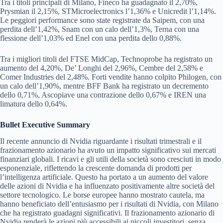
Tra i titoli principali di Milano, Fineco ha guadagnato il 2,70%,
Prysmian il 2,15%, STMicroelectronics l’1,36% e Unicredit l’1,14%.
Le peggiori performance sono state registrate da Saipem, con una
perdita dell’1,42%, Snam con un calo dell’1,3%, Terna con una
flessione dell’1,03% ed Enel con una perdita dello 0,88%.
Tra i migliori titoli del FTSE MidCap, Technoprobe ha registrato un
aumento del 4,20%, De’ Longhi del 2,96%, Cembre del 2,58% e
Comer Industries del 2,48%. Forti vendite hanno colpito Philogen, con
un calo dell’1,90%, mentre BFF Bank ha registrato un decremento
dello 0,71%, Ascopiave una contrazione dello 0,67% e IREN una
limatura dello 0,64%.
Bullet Executive Summary
Il recente annuncio di Nvidia riguardante i risultati trimestrali e il
frazionamento azionario ha avuto un impatto significativo sui mercati
finanziari globali. I ricavi e gli utili della società sono cresciuti in modo
esponenziale, riflettendo la crescente domanda di prodotti per
l’intelligenza artificiale. Questo ha portato a un aumento del valore
delle azioni di Nvidia e ha influenzato positivamente altre società del
settore tecnologico. Le borse europee hanno mostrato cautela, ma
hanno beneficiato dell’entusiasmo per i risultati di Nvidia, con Milano
che ha registrato guadagni significativi. Il frazionamento azionario di
Nvidia renderà le azioni più accessibili ai piccoli investitori, senza