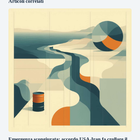
Articoli correlati
Emergenza scongiurata: accordo USA-Iran fa crollare il