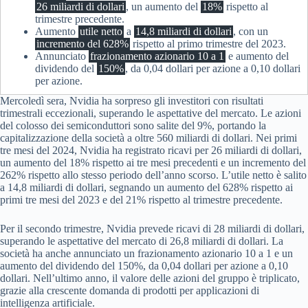
26 miliardi di dollari
, un aumento del
18%
rispetto al
trimestre precedente.
Aumento
utile netto
a
14,8 miliardi di dollari
, con un
incremento del 628%
rispetto al primo trimestre del 2023.
Annunciato
frazionamento azionario 10 a 1
e aumento del
dividendo del
150%
, da 0,04 dollari per azione a 0,10 dollari
per azione.
Mercoledì sera, Nvidia ha sorpreso gli investitori con risultati
trimestrali eccezionali, superando le aspettative del mercato. Le azioni
del colosso dei semiconduttori sono salite del 9%, portando la
capitalizzazione della società a oltre 560 miliardi di dollari. Nei primi
tre mesi del 2024, Nvidia ha registrato ricavi per 26 miliardi di dollari,
un aumento del 18% rispetto ai tre mesi precedenti e un incremento del
262% rispetto allo stesso periodo dell’anno scorso. L’utile netto è salito
a 14,8 miliardi di dollari, segnando un aumento del 628% rispetto ai
primi tre mesi del 2023 e del 21% rispetto al trimestre precedente.
Per il secondo trimestre, Nvidia prevede ricavi di 28 miliardi di dollari,
superando le aspettative del mercato di 26,8 miliardi di dollari. La
società ha anche annunciato un frazionamento azionario 10 a 1 e un
aumento del dividendo del 150%, da 0,04 dollari per azione a 0,10
dollari. Nell’ultimo anno, il valore delle azioni del gruppo è triplicato,
grazie alla crescente domanda di prodotti per applicazioni di
intelligenza artificiale.