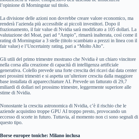
l’opinione di Morningstar sul titolo.
La divisione delle azioni non dovrebbe creare valore economico, ma
renderà l’azienda più accessibile ai piccoli investitori. Dopo il
frazionamento, il fair value di Nvidia sarà modificato a 105 dollari. La
valutazione del Moat, pari ad “Ampio”, rimarrà inalterata, così come il
rating di Morningstar a 3 stelle (titolo scambiato a prezzi in linea con il
fair value) e l’Uncertainty rating, pari a “Molto Alto”.
Gli utili del primo trimestre mostrano che Nvidia è un chiaro vincitore
nella corsa alla creazione di capacità di intelligenza artificiale
generativa. Colello prevede una forte crescita dei ricavi dai data center
nei prossimi trimestri e si aspetta un’ulteriore crescita dalla maggiore
base installata di apparecchiature AI. Prevede un fatturato di 29,7
miliardi di dollari nel prossimo trimestre, leggermente superiore alle
stime di Nvidia.
Nonostante la crescita astronomica di Nvidia, c’è il rischio che le
aziende acquistino troppe GPU AI troppo presto, provocando un
eccesso di scorte in futuro. Tuttavia, al momento non ci sono segnali di
questo tipo.
Borse europee toniche: Milano inclusa