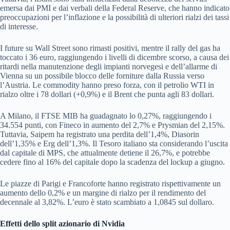
emersa dai PMI e dai verbali della Federal Reserve, che hanno indicato
preoccupazioni per l’inflazione e la possibilità di ulteriori rialzi dei tassi
di interesse.
I future su Wall Street sono rimasti positivi, mentre il rally del gas ha
toccato i 36 euro, raggiungendo i livelli di dicembre scorso, a causa dei
ritardi nella manutenzione degli impianti norvegesi e dell’allarme di
Vienna su un possibile blocco delle forniture dalla Russia verso
l’Austria. Le commodity hanno preso forza, con il petrolio WTI in
rialzo oltre i 78 dollari (+0,9%) e il Brent che punta agli 83 dollari.
A Milano, il FTSE MIB ha guadagnato lo 0,27%, raggiungendo i
34.554 punti, con Fineco in aumento del 2,7% e Prysmian del 2,15%.
Tuttavia, Saipem ha registrato una perdita dell’1,4%, Diasorin
dell’1,35% e Erg dell’1,3%. Il Tesoro italiano sta considerando l’uscita
dal capitale di MPS, che attualmente detiene il 26,7%, e potrebbe
cedere fino al 16% del capitale dopo la scadenza del lockup a giugno.
Le piazze di Parigi e Francoforte hanno registrato rispettivamente un
aumento dello 0,2% e un margine di rialzo per il rendimento del
decennale al 3,82%. L’euro è stato scambiato a 1,0845 sul dollaro.
Effetti dello split azionario di Nvidia