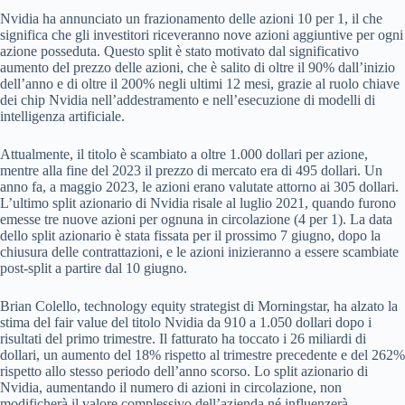
Nvidia ha annunciato un frazionamento delle azioni 10 per 1, il che
significa che gli investitori riceveranno nove azioni aggiuntive per ogni
azione posseduta. Questo split è stato motivato dal significativo
aumento del prezzo delle azioni, che è salito di oltre il 90% dall’inizio
dell’anno e di oltre il 200% negli ultimi 12 mesi, grazie al ruolo chiave
dei chip Nvidia nell’addestramento e nell’esecuzione di modelli di
intelligenza artificiale.
Attualmente, il titolo è scambiato a oltre 1.000 dollari per azione,
mentre alla fine del 2023 il prezzo di mercato era di 495 dollari. Un
anno fa, a maggio 2023, le azioni erano valutate attorno ai 305 dollari.
L’ultimo split azionario di Nvidia risale al luglio 2021, quando furono
emesse tre nuove azioni per ognuna in circolazione (4 per 1). La data
dello split azionario è stata fissata per il prossimo 7 giugno, dopo la
chiusura delle contrattazioni, e le azioni inizieranno a essere scambiate
post-split a partire dal 10 giugno.
Brian Colello, technology equity strategist di Morningstar, ha alzato la
stima del fair value del titolo Nvidia da 910 a 1.050 dollari dopo i
risultati del primo trimestre. Il fatturato ha toccato i 26 miliardi di
dollari, un aumento del 18% rispetto al trimestre precedente e del 262%
rispetto allo stesso periodo dell’anno scorso. Lo split azionario di
Nvidia, aumentando il numero di azioni in circolazione, non
modificherà il valore complessivo dell’azienda né influenzerà