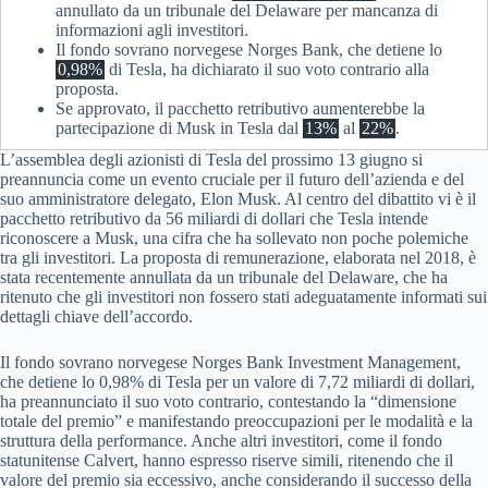
annullato da un tribunale del Delaware per mancanza di
informazioni agli investitori.
Il fondo sovrano norvegese Norges Bank, che detiene lo
0,98%
di Tesla, ha dichiarato il suo voto contrario alla
proposta.
Se approvato, il pacchetto retributivo aumenterebbe la
partecipazione di Musk in Tesla dal
13%
al
22%
.
L’assemblea degli azionisti di Tesla del prossimo 13 giugno si
preannuncia come un evento cruciale per il futuro dell’azienda e del
suo amministratore delegato, Elon Musk. Al centro del dibattito vi è il
pacchetto retributivo da 56 miliardi di dollari che Tesla intende
riconoscere a Musk, una cifra che ha sollevato non poche polemiche
tra gli investitori. La proposta di remunerazione, elaborata nel 2018, è
stata recentemente annullata da un tribunale del Delaware, che ha
ritenuto che gli investitori non fossero stati adeguatamente informati sui
dettagli chiave dell’accordo.
Il fondo sovrano norvegese Norges Bank Investment Management,
che detiene lo 0,98% di Tesla per un valore di 7,72 miliardi di dollari,
ha preannunciato il suo voto contrario, contestando la “dimensione
totale del premio” e manifestando preoccupazioni per le modalità e la
struttura della performance. Anche altri investitori, come il fondo
statunitense Calvert, hanno espresso riserve simili, ritenendo che il
valore del premio sia eccessivo, anche considerando il successo della