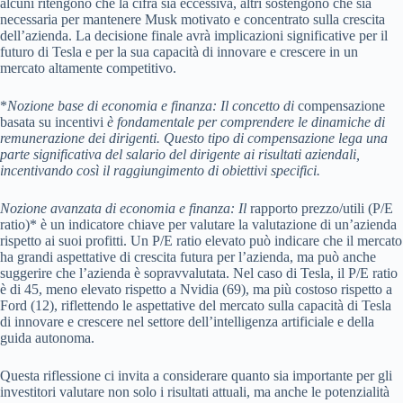
alcuni ritengono che la cifra sia eccessiva, altri sostengono che sia
necessaria per mantenere Musk motivato e concentrato sulla crescita
dell’azienda. La decisione finale avrà implicazioni significative per il
futuro di Tesla e per la sua capacità di innovare e crescere in un
mercato altamente competitivo.
*
Nozione base di economia e finanza
: Il concetto di
compensazione
basata su incentivi
è fondamentale per comprendere le dinamiche di
remunerazione dei dirigenti. Questo tipo di compensazione lega una
parte significativa del salario del dirigente ai risultati aziendali,
incentivando così il raggiungimento di obiettivi specifici.
Nozione avanzata di economia e finanza
: Il
rapporto prezzo/utili (P/E
ratio)* è un indicatore chiave per valutare la valutazione di un’azienda
rispetto ai suoi profitti. Un P/E ratio elevato può indicare che il mercato
ha grandi aspettative di crescita futura per l’azienda, ma può anche
suggerire che l’azienda è sopravvalutata. Nel caso di Tesla, il P/E ratio
è di 45, meno elevato rispetto a Nvidia (69), ma più costoso rispetto a
Ford (12), riflettendo le aspettative del mercato sulla capacità di Tesla
di innovare e crescere nel settore dell’intelligenza artificiale e della
guida autonoma.
Questa riflessione ci invita a considerare quanto sia importante per gli
investitori valutare non solo i risultati attuali, ma anche le potenzialità