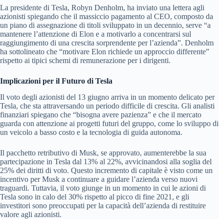
La presidente di Tesla, Robyn Denholm, ha inviato una lettera agli
azionisti spiegando che il massiccio pagamento al CEO, composto da
un piano di assegnazione di titoli sviluppato in un decennio, serve “a
mantenere l’attenzione di Elon e a motivarlo a concentrarsi sul
raggiungimento di una crescita sorprendente per l’azienda”. Denholm
ha sottolineato che “motivare Elon richiede un approccio differente”
rispetto ai tipici schemi di remunerazione per i dirigenti.
Implicazioni per il Futuro di Tesla
Il voto degli azionisti del 13 giugno arriva in un momento delicato per
Tesla, che sta attraversando un periodo difficile di crescita. Gli analisti
finanziari spiegano che “bisogna avere pazienza” e che il mercato
guarda con attenzione ai progetti futuri del gruppo, come lo sviluppo di
un veicolo a basso costo e la tecnologia di guida autonoma.
Il pacchetto retributivo di Musk, se approvato, aumenterebbe la sua
partecipazione in Tesla dal 13% al 22%, avvicinandosi alla soglia del
25% dei diritti di voto. Questo incremento di capitale è visto come un
incentivo per Musk a continuare a guidare l’azienda verso nuovi
traguardi. Tuttavia, il voto giunge in un momento in cui le azioni di
Tesla sono in calo del 30% rispetto al picco di fine 2021, e gli
investitori sono preoccupati per la capacità dell’azienda di restituire
valore agli azionisti.