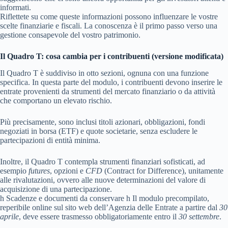
informati.
Riflettete su come queste informazioni possono influenzare le vostre
scelte finanziarie e fiscali. La conoscenza è il primo passo verso una
gestione consapevole del vostro patrimonio.
Il Quadro T: cosa cambia per i contribuenti (versione modificata)
Il Quadro T è suddiviso in otto sezioni, ognuna con una funzione
specifica. In questa parte del modulo, i contribuenti devono inserire le
entrate provenienti da strumenti del mercato finanziario o da attività
che comportano un elevato rischio.
Più precisamente, sono inclusi titoli azionari, obbligazioni, fondi
negoziati in borsa (ETF) e quote societarie, senza escludere le
partecipazioni di entità minima.
Inoltre, il Quadro T contempla strumenti finanziari sofisticati, ad
esempio
futures
, opzioni e
CFD
(Contract for Difference), unitamente
alle rivalutazioni, ovvero alle nuove determinazioni del valore di
acquisizione di una partecipazione.
h Scadenze e documenti da conservare h Il modulo precompilato,
reperibile online sul sito web dell’Agenzia delle Entrate a partire dal
30
aprile
, deve essere trasmesso obbligatoriamente entro il
30 settembre
.