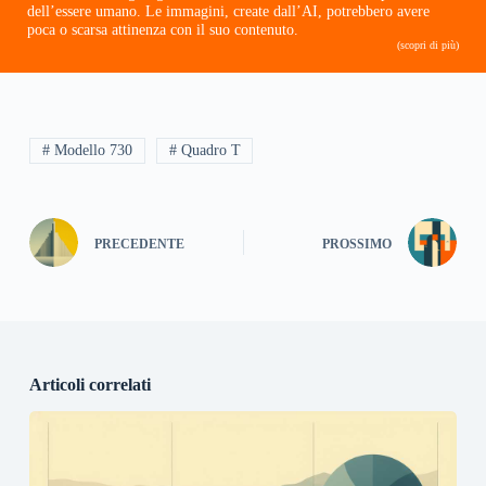
dell’essere umano. Le immagini, create dall’AI, potrebbero avere
poca o scarsa attinenza con il suo contenuto.
(scopri di più)
# Modello 730
# Quadro T
PRECEDENTE
PROSSIMO
Articoli correlati