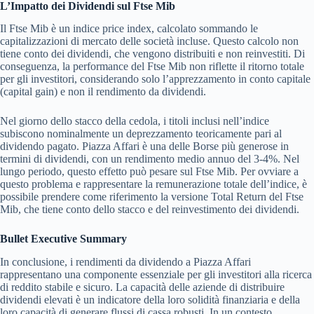
L’Impatto dei Dividendi sul Ftse Mib
Il Ftse Mib è un indice price index, calcolato sommando le
capitalizzazioni di mercato delle società incluse. Questo calcolo non
tiene conto dei dividendi, che vengono distribuiti e non reinvestiti. Di
conseguenza, la performance del Ftse Mib non riflette il ritorno totale
per gli investitori, considerando solo l’apprezzamento in conto capitale
(capital gain) e non il rendimento da dividendi.
Nel giorno dello stacco della cedola, i titoli inclusi nell’indice
subiscono nominalmente un deprezzamento teoricamente pari al
dividendo pagato. Piazza Affari è una delle Borse più generose in
termini di dividendi, con un rendimento medio annuo del 3-4%. Nel
lungo periodo, questo effetto può pesare sul Ftse Mib. Per ovviare a
questo problema e rappresentare la remunerazione totale dell’indice, è
possibile prendere come riferimento la versione Total Return del Ftse
Mib, che tiene conto dello stacco e del reinvestimento dei dividendi.
Bullet Executive Summary
In conclusione, i rendimenti da dividendo a Piazza Affari
rappresentano una componente essenziale per gli investitori alla ricerca
di reddito stabile e sicuro. La capacità delle aziende di distribuire
dividendi elevati è un indicatore della loro solidità finanziaria e della
loro capacità di generare flussi di cassa robusti. In un contesto