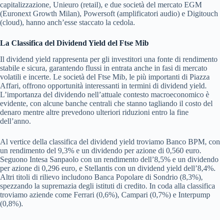
capitalizzazione, Unieuro (retail), e due società del mercato EGM
(Euronext Growth Milan), Powersoft (amplificatori audio) e Digitouch
(cloud), hanno anch’esse staccato la cedola.
La Classifica del Dividend Yield del Ftse Mib
Il dividend yield rappresenta per gli investitori una fonte di rendimento
stabile e sicura, garantendo flussi in entrata anche in fasi di mercato
volatili e incerte. Le società del Ftse Mib, le più importanti di Piazza
Affari, offrono opportunità interessanti in termini di dividend yield.
L’importanza del dividendo nell’attuale contesto macroeconomico è
evidente, con alcune banche centrali che stanno tagliando il costo del
denaro mentre altre prevedono ulteriori riduzioni entro la fine
dell’anno.
Al vertice della classifica del dividend yield troviamo Banco BPM, con
un rendimento del 9,3% e un dividendo per azione di 0,560 euro.
Seguono Intesa Sanpaolo con un rendimento dell’8,5% e un dividendo
per azione di 0,296 euro, e Stellantis con un dividend yield dell’8,4%.
Altri titoli di rilievo includono Banca Popolare di Sondrio (8,3%),
spezzando la supremazia degli istituti di credito. In coda alla classifica
troviamo aziende come Ferrari (0,6%), Campari (0,7%) e Interpump
(0,8%).