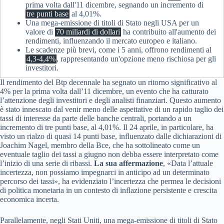
prima volta dall'11 dicembre, segnando un incremento di
tre punti base
al 4,01%.
Una mega-emissione di titoli di Stato negli USA per un
valore di
70 miliardi di dollari
ha contribuito all'aumento dei
rendimenti, influenzando il mercato europeo e italiano.
Le scadenze più brevi, come i 5 anni, offrono rendimenti al
4,3-4,4%
, rappresentando un'opzione meno rischiosa per gli
investitori.
Il rendimento del Btp decennale ha segnato un ritorno significativo al
4% per la prima volta dall’11 dicembre, un evento che ha catturato
l’attenzione degli investitori e degli analisti finanziari. Questo aumento
è stato innescato dal venir meno delle aspettative di un rapido taglio dei
tassi di interesse da parte delle banche centrali, portando a un
incremento di tre punti base, al 4,01%. Il 24 aprile, in particolare, ha
visto un rialzo di quasi 14 punti base, influenzato dalle dichiarazioni di
Joachim Nagel, membro della Bce, che ha sottolineato come un
eventuale taglio dei tassi a giugno non debba essere interpretato come
l’inizio di una serie di ribassi.
La sua affermazione
, «Data l’attuale
incertezza, non possiamo impegnarci in anticipo ad un determinato
percorso dei tassi», ha evidenziato l’incertezza che permea le decisioni
di politica monetaria in un contesto di inflazione persistente e crescita
economica incerta.
Parallelamente, negli Stati Uniti, una mega-emissione di titoli di Stato