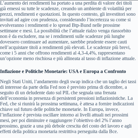
L’aumento dei rendimenti ha portato a una perdita di valore dei titoli
già emessi su tutte le scadenze, creando un ambiente di volatilità per
prezzi, rendimenti e quotazioni. In questo contesto, gli investitori sono
invitati ad agire con prudenza, considerando l’incertezza su come si
evolveranno i rendimenti e lo spread Btp-Bund nelle prossime
settimane e mesi. La possibilità che l’attuale rialzo venga riassorbito
non è da escludere, ma se i rendimenti sulle scadenze più lunghe
dovessero continuare ad aumentare, sarebbe prudente essere cauti
nell’acquistare titoli a rendimenti più elevati. Le scadenze più brevi,
come i 5 anni che offrono rendimenti al 4,3-4,4%, rappresentano
un’opzione meno rischiosa e più allineata al tasso di inflazione attuale.
Inflazione e Politiche Monetarie: USA e Europa a Confronto
Negli Stati Uniti, l’andamento degli swap indica che un taglio dei tassi
di interesse da parte della Fed non è previsto prima di dicembre, a
seguito di un deludente dato sul PIL che segnala una frenata
dell’economia in presenza di persistenti pressioni inflazionistiche. La
Fed, che si riunirà la prossima settimana, è attesa a fornire indicazioni
chiave sul futuro delle politiche monetarie. In Europa, invece,
l’inflazione è prevista oscillare intorno ai livelli attuali nei prossimi
mesi, per poi diminuire e raggiungere l’obiettivo del 2% l’anno
prossimo, grazie a una più debole crescita del costo del lavoro e agli
effetti della politica monetaria restrittiva perseguita dalla Bce.