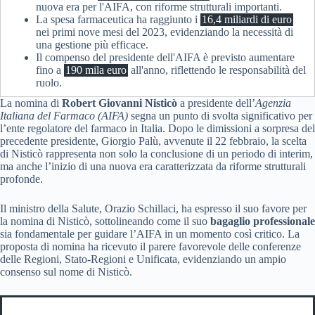
nuova era per l'AIFA, con riforme strutturali importanti.
La spesa farmaceutica ha raggiunto i
16,4 miliardi di euro
nei primi nove mesi del 2023, evidenziando la necessità di
una gestione più efficace.
Il compenso del presidente dell'AIFA è previsto aumentare
fino a
190 mila euro
all'anno, riflettendo le responsabilità del
ruolo.
La nomina di
Robert Giovanni Nisticò
a presidente dell’
Agenzia
Italiana del Farmaco (AIFA)
segna un punto di svolta significativo per
l’ente regolatore del farmaco in Italia. Dopo le dimissioni a sorpresa del
precedente presidente, Giorgio Palù, avvenute il 22 febbraio, la scelta
di Nisticò rappresenta non solo la conclusione di un periodo di interim,
ma anche l’inizio di una nuova era caratterizzata da riforme strutturali
profonde.
Il ministro della Salute, Orazio Schillaci, ha espresso il suo favore per
la nomina di Nisticò, sottolineando come il suo
bagaglio professionale
sia fondamentale per guidare l’AIFA in un momento così critico. La
proposta di nomina ha ricevuto il parere favorevole delle conferenze
delle Regioni, Stato-Regioni e Unificata, evidenziando un ampio
consenso sul nome di Nisticò.