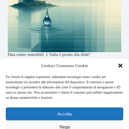
Data center sostenibili: L’Italia è pronta alla sfida?
4 Maggio 2026
Gestisci Consenso Cookie
Per fornire le migliori esperienze, utilizziamo tecnologie come i cookie per
About this website
memorizzare e/o accedere alle informazioni del dispositivo. Il consenso a queste
tecnologie ci permetterà di elaborare dati come il comportamento di navigazione o ID
Finance-Bullet.it ogni giorno trova per te le notizie più
unici su questo sito. Non acconsentire o ritirare il consenso può influire negativamente
rilevanti in ambito finanziario.
su alcune caratteristiche e funzioni.
Address:
Accetta
VIA USODIMARE 3 - 37138 - VERONA (VR)
E-Mail:
Nega
redazione@bullet-network.com