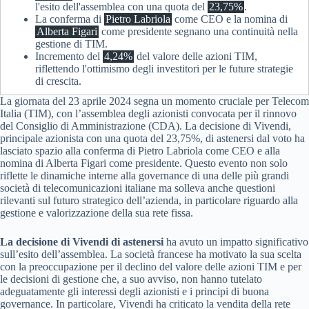
l'esito dell'assemblea con una quota del
23,75%
.
La conferma di
Pietro Labriola
come CEO e la nomina di
Alberta Figari
come presidente segnano una continuità nella
gestione di TIM.
Incremento del
4,24%
del valore delle azioni TIM,
riflettendo l'ottimismo degli investitori per le future strategie
di crescita.
La giornata del 23 aprile 2024 segna un momento cruciale per Telecom
Italia (TIM), con l’assemblea degli azionisti convocata per il rinnovo
del Consiglio di Amministrazione (CDA). La decisione di Vivendi,
principale azionista con una quota del 23,75%, di astenersi dal voto ha
lasciato spazio alla conferma di Pietro Labriola come CEO e alla
nomina di Alberta Figari come presidente. Questo evento non solo
riflette le dinamiche interne alla governance di una delle più grandi
società di telecomunicazioni italiane ma solleva anche questioni
rilevanti sul futuro strategico dell’azienda, in particolare riguardo alla
gestione e valorizzazione della sua rete fissa.
La decisione di Vivendi di astenersi
ha avuto un impatto significativo
sull’esito dell’assemblea. La società francese ha motivato la sua scelta
con la preoccupazione per il declino del valore delle azioni TIM e per
le decisioni di gestione che, a suo avviso, non hanno tutelato
adeguatamente gli interessi degli azionisti e i principi di buona
governance. In particolare, Vivendi ha criticato la vendita della rete