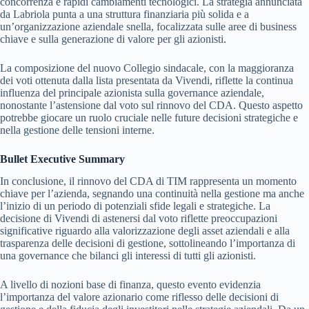
concorrenza e rapidi cambiamenti tecnologici. La strategia annunciata
da Labriola punta a una struttura finanziaria più solida e a
un’organizzazione aziendale snella, focalizzata sulle aree di business
chiave e sulla generazione di valore per gli azionisti.
La composizione del nuovo Collegio sindacale, con la maggioranza
dei voti ottenuta dalla lista presentata da Vivendi, riflette la continua
influenza del principale azionista sulla governance aziendale,
nonostante l’astensione dal voto sul rinnovo del CDA. Questo aspetto
potrebbe giocare un ruolo cruciale nelle future decisioni strategiche e
nella gestione delle tensioni interne.
Bullet Executive Summary
In conclusione, il rinnovo del CDA di TIM rappresenta un momento
chiave per l’azienda, segnando una continuità nella gestione ma anche
l’inizio di un periodo di potenziali sfide legali e strategiche. La
decisione di Vivendi di astenersi dal voto riflette preoccupazioni
significative riguardo alla valorizzazione degli asset aziendali e alla
trasparenza delle decisioni di gestione, sottolineando l’importanza di
una governance che bilanci gli interessi di tutti gli azionisti.
A livello di nozioni base di finanza, questo evento evidenzia
l’importanza del valore azionario come riflesso delle decisioni di