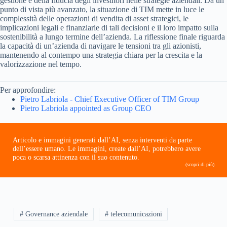
gestione e della fiducia degli investitori nelle strategie aziendali. Da un
punto di vista più avanzato, la situazione di TIM mette in luce le
complessità delle operazioni di vendita di asset strategici, le
implicazioni legali e finanziarie di tali decisioni e il loro impatto sulla
sostenibilità a lungo termine dell’azienda. La riflessione finale riguarda
la capacità di un’azienda di navigare le tensioni tra gli azionisti,
mantenendo al contempo una strategia chiara per la crescita e la
valorizzazione nel tempo.
Per approfondire:
Pietro Labriola - Chief Executive Officer of TIM Group
Pietro Labriola appointed as Group CEO
Articolo e immagini generati dall’AI, senza interventi da parte
dell’essere umano. Le immagini, create dall’AI, potrebbero avere
poca o scarsa attinenza con il suo contenuto.
(scopri di più)
# Governance aziendale
# telecomunicazioni