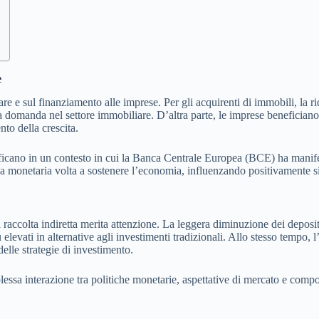
e
iare e sul finanziamento alle imprese. Per gli acquirenti di immobili, la 
la domanda nel settore immobiliare. D’altra parte, le imprese beneficiano
nto della crescita.
ificano in un contesto in cui la Banca Centrale Europea (BCE) ha manifes
ica monetaria volta a sostenere l’economia, influenzando positivamente s
ella raccolta indiretta merita attenzione. La leggera diminuzione dei depo
 elevati in alternative agli investimenti tradizionali. Allo stesso tempo, 
delle strategie di investimento.
essa interazione tra politiche monetarie, aspettative di mercato e compo