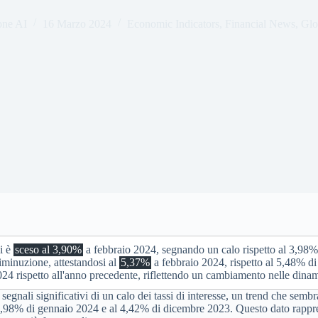
one AI
16 Marzo 2024
Economic Indicators
,
Financial News
,
Glo
ni è
sceso al 3,90%
a febbraio 2024, segnando un calo rispetto al 3,98%
diminuzione, attestandosi al
5,37%
a febbraio 2024, rispetto al 5,48% di
24 rispetto all'anno precedente, riflettendo un cambiamento nelle dinami
egnali significativi di un calo dei tassi di interesse, un trend che sembr
l 3,98% di gennaio 2024 e al 4,42% di dicembre 2023. Questo dato rappres