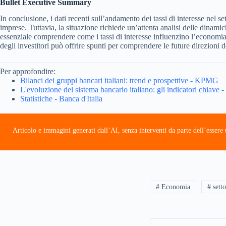
Bullet Executive Summary
In conclusione, i dati recenti sull’andamento dei tassi di interesse nel 
imprese. Tuttavia, la situazione richiede un’attenta analisi delle dinami
essenziale comprendere come i tassi di interesse influenzino l’economia 
degli investitori può offrire spunti per comprendere le future direzioni 
Per approfondire:
Bilanci dei gruppi bancari italiani: trend e prospettive - KPMG
L'evoluzione del sistema bancario italiano: gli indicatori chiav
Statistiche - Banca d'Italia
Articolo e immagini generati dall’AI, senza interventi da parte dell’esser
# Economia
# sett