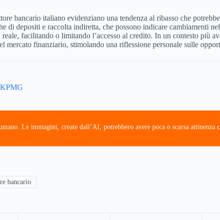
settore bancario italiano evidenziano una tendenza al ribasso che potrebbe
che di depositi e raccolta indiretta, che possono indicare cambiamenti nel
reale, facilitando o limitando l’accesso al credito. In un contesto più a
del mercato finanziario, stimolando una riflessione personale sulle opport
e - KPMG
e umano. Le immagini, create dall’AI, potrebbero avere poca o scarsa attinenza c
ore bancario