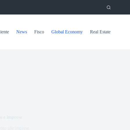
ente
News
Fisco
Global Economy
Real Estate
to e imprese
ento alle imprese