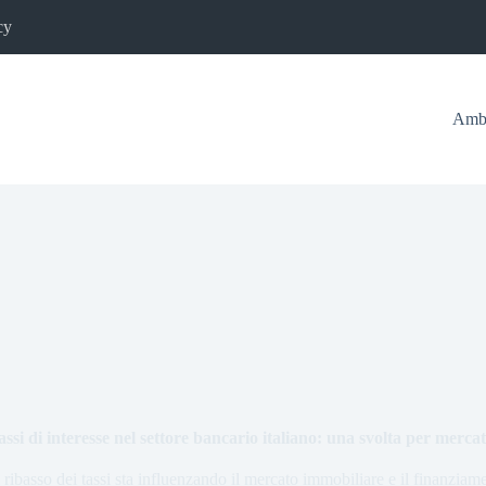
cy
Ambi
 tassi di interesse nel settore bancario italiano: una svolta per merca
 ribasso dei tassi sta influenzando il mercato immobiliare e il finanziam