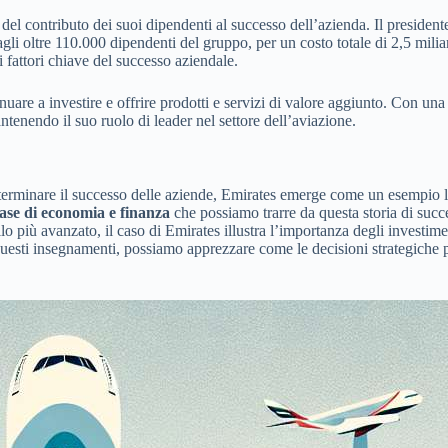
to del contributo dei suoi dipendenti al successo dell’azienda. Il pre
gli oltre 110.000 dipendenti del gruppo, per un costo totale di 2,5 milia
i fattori chiave del successo aziendale.
uare a investire e offrire prodotti e servizi di valore aggiunto. Con un
ntenendo il suo ruolo di leader nel settore dell’aviazione.
terminare il successo delle aziende, Emirates emerge come un esempio l
ase di economia e finanza
che possiamo trarre da questa storia di succe
lo più avanzato, il caso di Emirates illustra l’importanza degli investi
u questi insegnamenti, possiamo apprezzare come le decisioni strategiche