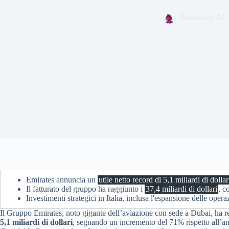
Redazione AI
Emirates annuncia un
utile netto record di 5,1 miliardi di dollar
Il fatturato del gruppo ha raggiunto i
37,4 miliardi di dollari
, c
Investimenti strategici in Italia, inclusa l'espansione delle op
Il Gruppo Emirates, noto gigante dell’aviazione con sede a Dubai, ha 
5,1 miliardi di dollari
, segnando un incremento del 71% rispetto all’an