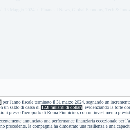
13 Maggio 2024
Financial News
,
Global Economy
,
Tech & Innov
i
per l'anno fiscale terminato il 31 marzo 2024, segnando un increment
on un saldo di cassa di
12,8 miliardi di dollari
, evidenziando la forte do
erazioni presso l'aeroporto di Roma Fiumicino, con un investimento previs
recentemente annunciato una performance finanziaria eccezionale per l’
no precedente, la compagnia ha dimostrato una resilienza e una capacità