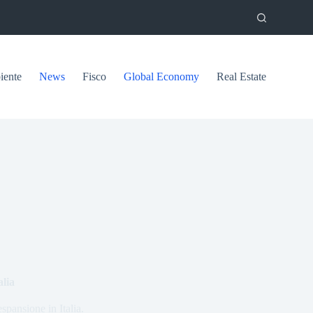
ente
News
Fisco
Global Economy
Real Estate
alia
espansione in Italia.