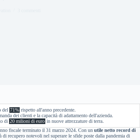
ation
3 commenti
o del
71%
rispetto all'anno precedente.
manda dei clienti e la capacità di adattamento dell'azienda.
to di
20 milioni di euro
in nuove attrezzature di terra.
anno fiscale terminato il 31 marzo 2024. Con un
utile netto record di
 di recupero notevoli nel superare le sfide poste dalla pandemia di