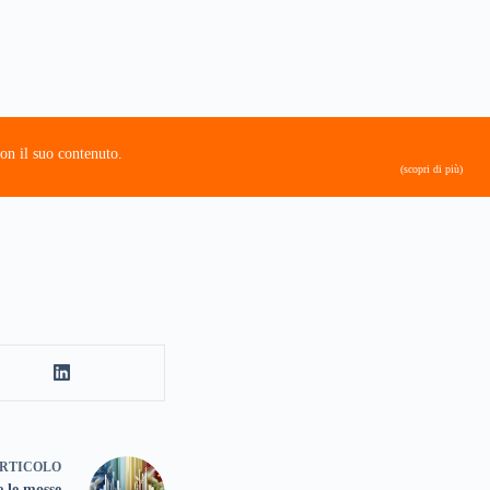
on il suo contenuto.
(scopri di più)
RTICOLO
e le mosse