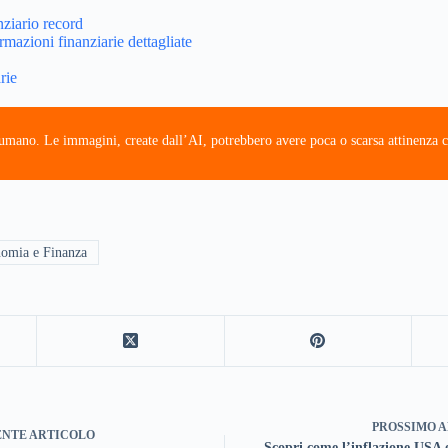
nziario record
rmazioni finanziarie dettagliate
rie
e umano. Le immagini, create dall’AI, potrebbero avere poca o scarsa attinenza c
omia e Finanza
PROSSIMO
A
ENTE
ARTICOLO
Scopri come l’inflazione USA 