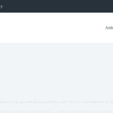
cy
Ambi
rates vola alto nel post-pandemia: utile record e investimenti in It
 ha raggiunto un utile netto di 5,1 miliardi di dollari e i suoi piani di 