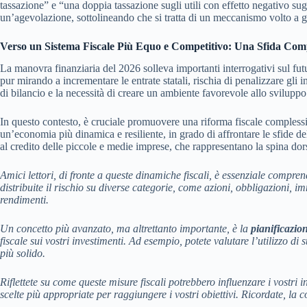
tassazione” e “una doppia tassazione sugli utili con effetto negativo sugl
un’agevolazione, sottolineando che si tratta di un meccanismo volto a gar
Verso un Sistema Fiscale Più Equo e Competitivo: Una Sfida Com
La manovra finanziaria del 2026 solleva importanti interrogativi sul futur
pur mirando a incrementare le entrate statali, rischia di penalizzare gli
di bilancio e la necessità di creare un ambiente favorevole allo sviluppo 
In questo contesto, è cruciale promuovere una riforma fiscale complessiva
un’economia più dinamica e resiliente, in grado di affrontare le sfide
al credito delle piccole e medie imprese, che rappresentano la spina dor
Amici lettori, di fronte a queste dinamiche fiscali, è essenziale compre
distribuite il rischio su diverse categorie, come azioni, obbligazioni, i
rendimenti.
Un concetto più avanzato, ma altrettanto importante, è la
pianificazion
fiscale sui vostri investimenti. Ad esempio, potete valutare l’utilizzo d
più solido.
Riflettete su come queste misure fiscali potrebbero influenzare i vostri 
scelte più appropriate per raggiungere i vostri obiettivi. Ricordate, la c