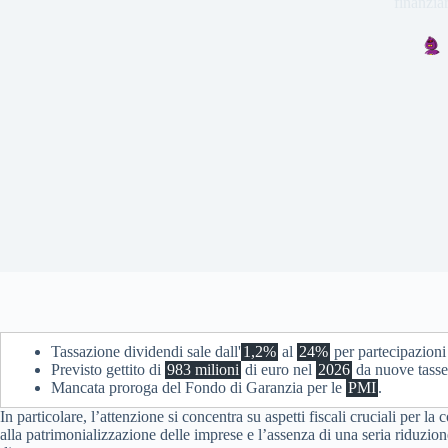
finanzia
Tassazione dividendi sale dall'
1,2%
al
24%
per partecipazioni 
Previsto gettito di
983 milioni
di euro nel
2026
da nuove tasse
Mancata proroga del Fondo di Garanzia per le
PMI
.
In particolare, l’attenzione si concentra su aspetti fiscali cruciali per l
alla patrimonializzazione delle imprese e l’assenza di una seria riduzio