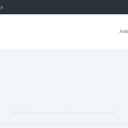
cy
Ambi
Dividendi tassati, cosa cambia per i tuoi investimenti?
ssazione dei dividendi al 24% rischia di penalizzare gli investimenti. Sc