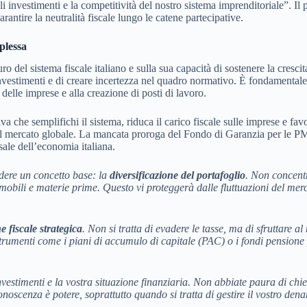
i investimenti e la competitività del nostro sistema imprenditoriale”. Il 
antire la neutralità fiscale lungo le catene partecipative.
plessa
o del sistema fiscale italiano e sulla sua capacità di sostenere la cresci
 investimenti e di creare incertezza nel quadro normativo. È fondamentale 
delle imprese e alla creazione di posti di lavoro.
 che semplifichi il sistema, riduca il carico fiscale sulle imprese e favo
 del mercato globale. La mancata proroga del Fondo di Garanzia per le P
sale dell’economia italiana.
ndere un concetto base: la
diversificazione del portafoglio
. Non concentr
mmobili e materie prime. Questo vi proteggerà dalle fluttuazioni del merc
e fiscale strategica
. Non si tratta di evadere le tasse, ma di sfruttare al
i strumenti come i piani di accumulo di capitale (PAC) o i fondi pensione 
investimenti e la vostra situazione finanziaria. Non abbiate paura di chi
onoscenza è potere, soprattutto quando si tratta di gestire il vostro dena