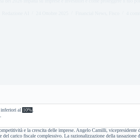
ria del 2026 impatta su imprese e investitori e come proteggere il tuo por
Redazione AI
24 Ottobre 2025
Financial News
,
Fisco
4 comm
inferiori al
10%
.
.
a competitività e la crescita delle imprese. Angelo Camilli, vicepresidente
ne del carico fiscale complessivo. La razionalizzazione della tassazione 