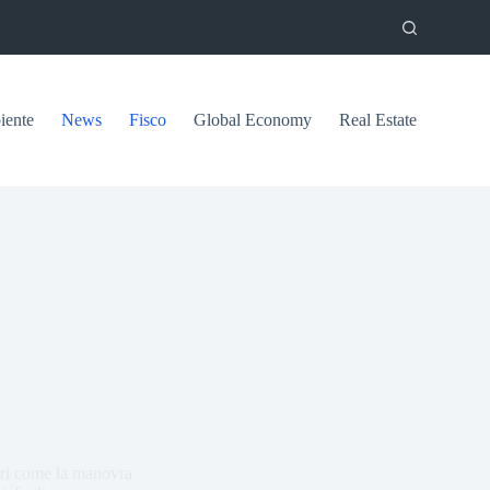
ente
News
Fisco
Global Economy
Real Estate
opri come la manovra