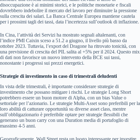
disoccupazione è ai minimi storici, e le politiche monetarie e fiscali
dovrebbero indebolire il mercato del lavoro per diminuire la pressione
sulla crescita dei salari. La Banca Centrale Europea mantiene cautela
per i prossimi tagli dei tassi, data l’incertezza sull’outlook di inflazione.
In Cina, l’attività dei Servizi ha mostrato segnali altalenanti, con
l’indice PMI Caixin sceso a 51.2 a giugno, il livello più basso da
ottobre 2023. Tuttavia, l’export del Dragone ha ritrovato tonicità, con
una previsione di crescita del PIL salita al +5% per il 2024. Questo mix
di dati non favorisce un nuovo intervento della BCE sui tassi,
nonostante i progressi sui prezzi energetici.
Strategie di investimento in caso di trimestrali deludenti
In vista delle trimestrali, è importante considerare strategie di
investimento che possano mitigare i rischi. Le strategie Long Short
potrebbero essere un buon motore di Alpha, con un bias Value o
settoriale per l’azionario. Le strategie Multi-Asset sono preferibili per la
loro abilità di catturare opportunità su diverse asset class, mentre
sull’obbligazionario è preferibile optare per strategie flessibili che
generano un buon carry con una Duration media di portafoglio di
massimo 4-5 anni.
Geograficamente, Wall Street resta un luogo interessante per investire,