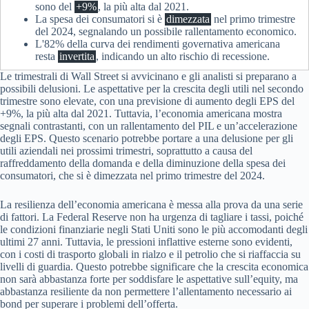
sono del
+9%
, la più alta dal 2021.
La spesa dei consumatori si è
dimezzata
nel primo trimestre
del 2024, segnalando un possibile rallentamento economico.
L'82% della curva dei rendimenti governativa americana
resta
invertita
, indicando un alto rischio di recessione.
Le trimestrali di Wall Street si avvicinano e gli analisti si preparano a
possibili delusioni. Le aspettative per la crescita degli utili nel secondo
trimestre sono elevate, con una previsione di aumento degli EPS del
+9%, la più alta dal 2021. Tuttavia, l’economia americana mostra
segnali contrastanti, con un rallentamento del PIL e un’accelerazione
degli EPS. Questo scenario potrebbe portare a una delusione per gli
utili aziendali nei prossimi trimestri, soprattutto a causa del
raffreddamento della domanda e della diminuzione della spesa dei
consumatori, che si è dimezzata nel primo trimestre del 2024.
La resilienza dell’economia americana è messa alla prova da una serie
di fattori. La Federal Reserve non ha urgenza di tagliare i tassi, poiché
le condizioni finanziarie negli Stati Uniti sono le più accomodanti degli
ultimi 27 anni. Tuttavia, le pressioni inflattive esterne sono evidenti,
con i costi di trasporto globali in rialzo e il petrolio che si riaffaccia su
livelli di guardia. Questo potrebbe significare che la crescita economica
non sarà abbastanza forte per soddisfare le aspettative sull’equity, ma
abbastanza resiliente da non permettere l’allentamento necessario ai
bond per superare i problemi dell’offerta.