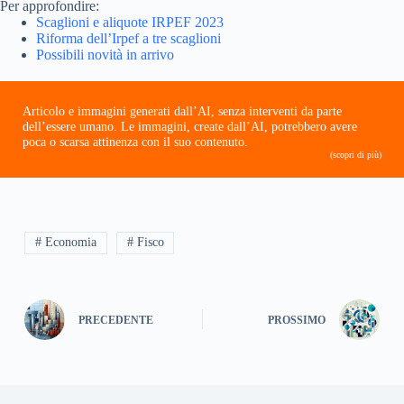
Per approfondire:
Scaglioni e aliquote IRPEF 2023
Riforma dell’Irpef a tre scaglioni
Possibili novità in arrivo
Articolo e immagini generati dall’AI, senza interventi da parte
dell’essere umano. Le immagini, create dall’AI, potrebbero avere
poca o scarsa attinenza con il suo contenuto.
(scopri di più)
# Economia
# Fisco
PRECEDENTE
PROSSIMO