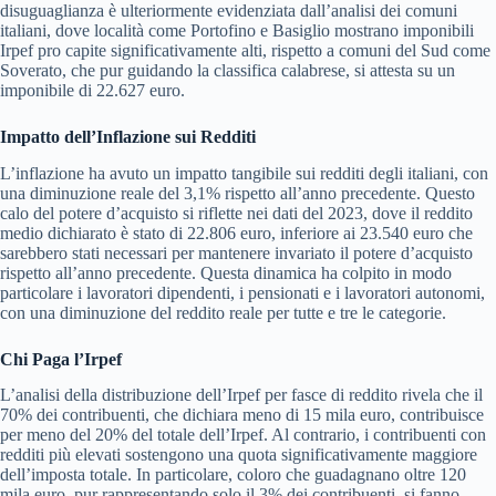
disuguaglianza è ulteriormente evidenziata dall’analisi dei comuni
italiani, dove località come Portofino e Basiglio mostrano imponibili
Irpef pro capite significativamente alti, rispetto a comuni del Sud come
Soverato, che pur guidando la classifica calabrese, si attesta su un
imponibile di 22.627 euro.
Impatto dell’Inflazione sui Redditi
L’inflazione ha avuto un impatto tangibile sui redditi degli italiani, con
una diminuzione reale del 3,1% rispetto all’anno precedente. Questo
calo del potere d’acquisto si riflette nei dati del 2023, dove il reddito
medio dichiarato è stato di 22.806 euro, inferiore ai 23.540 euro che
sarebbero stati necessari per mantenere invariato il potere d’acquisto
rispetto all’anno precedente. Questa dinamica ha colpito in modo
particolare i lavoratori dipendenti, i pensionati e i lavoratori autonomi,
con una diminuzione del reddito reale per tutte e tre le categorie.
Chi Paga l’Irpef
L’analisi della distribuzione dell’Irpef per fasce di reddito rivela che il
70% dei contribuenti, che dichiara meno di 15 mila euro, contribuisce
per meno del 20% del totale dell’Irpef. Al contrario, i contribuenti con
redditi più elevati sostengono una quota significativamente maggiore
dell’imposta totale. In particolare, coloro che guadagnano oltre 120
mila euro, pur rappresentando solo il 3% dei contribuenti, si fanno