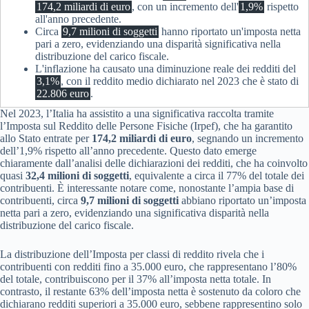
174,2 miliardi di euro
, con un incremento dell'
1,9%
rispetto
all'anno precedente.
Circa
9,7 milioni di soggetti
hanno riportato un'imposta netta
pari a zero, evidenziando una disparità significativa nella
distribuzione del carico fiscale.
L'inflazione ha causato una diminuzione reale dei redditi del
3,1%
, con il reddito medio dichiarato nel 2023 che è stato di
22.806 euro
.
Nel 2023, l’Italia ha assistito a una significativa raccolta tramite
l’Imposta sul Reddito delle Persone Fisiche (Irpef), che ha garantito
allo Stato entrate per
174,2 miliardi di euro
, segnando un incremento
dell’1,9% rispetto all’anno precedente. Questo dato emerge
chiaramente dall’analisi delle dichiarazioni dei redditi, che ha coinvolto
quasi
32,4 milioni di soggetti
, equivalente a circa il 77% del totale dei
contribuenti. È interessante notare come, nonostante l’ampia base di
contribuenti, circa
9,7 milioni di soggetti
abbiano riportato un’imposta
netta pari a zero, evidenziando una significativa disparità nella
distribuzione del carico fiscale.
La distribuzione dell’Imposta per classi di reddito rivela che i
contribuenti con redditi fino a 35.000 euro, che rappresentano l’80%
del totale, contribuiscono per il 37% all’imposta netta totale. In
contrasto, il restante 63% dell’imposta netta è sostenuto da coloro che
dichiarano redditi superiori a 35.000 euro, sebbene rappresentino solo