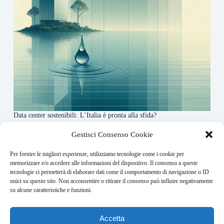
Data center sostenibili: L’Italia è pronta alla sfida?
4 Maggio 2026
Gestisci Consenso Cookie
Per fornire le migliori esperienze, utilizziamo tecnologie come i cookie per
About this website
memorizzare e/o accedere alle informazioni del dispositivo. Il consenso a queste
tecnologie ci permetterà di elaborare dati come il comportamento di navigazione o ID
Finance-Bullet.it ogni giorno trova per te le notizie più
unici su questo sito. Non acconsentire o ritirare il consenso può influire negativamente
rilevanti in ambito finanziario.
su alcune caratteristiche e funzioni.
Address:
Accetta
VIA USODIMARE 3 - 37138 - VERONA (VR)