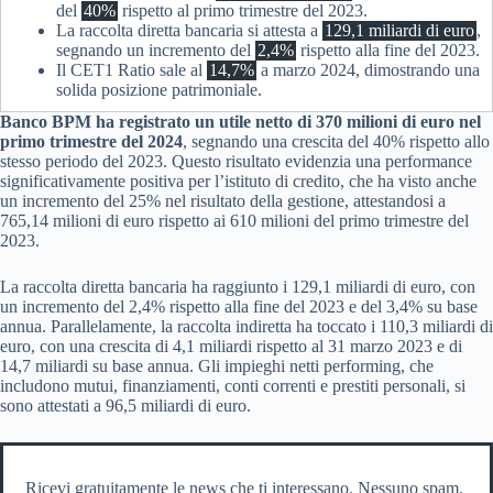
del
40%
rispetto al primo trimestre del 2023.
La raccolta diretta bancaria si attesta a
129,1 miliardi di euro
,
segnando un incremento del
2,4%
rispetto alla fine del 2023.
Il CET1 Ratio sale al
14,7%
a marzo 2024, dimostrando una
solida posizione patrimoniale.
Banco BPM ha registrato un utile netto di 370 milioni di euro nel
primo trimestre del 2024
, segnando una crescita del 40% rispetto allo
stesso periodo del 2023. Questo risultato evidenzia una performance
significativamente positiva per l’istituto di credito, che ha visto anche
un incremento del 25% nel risultato della gestione, attestandosi a
765,14 milioni di euro rispetto ai 610 milioni del primo trimestre del
2023.
La raccolta diretta bancaria ha raggiunto i 129,1 miliardi di euro, con
un incremento del 2,4% rispetto alla fine del 2023 e del 3,4% su base
annua. Parallelamente, la raccolta indiretta ha toccato i 110,3 miliardi di
euro, con una crescita di 4,1 miliardi rispetto al 31 marzo 2023 e di
14,7 miliardi su base annua. Gli impieghi netti performing, che
includono mutui, finanziamenti, conti correnti e prestiti personali, si
sono attestati a 96,5 miliardi di euro.
Ricevi gratuitamente le news che ti interessano. Nessuno spam,