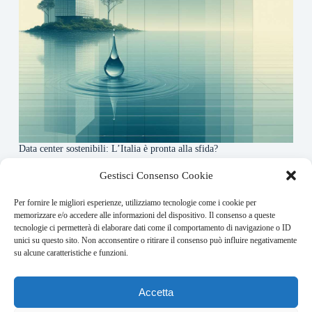
Data center sostenibili: L’Italia è pronta alla sfida?
4 Maggio 2026
Gestisci Consenso Cookie
Per fornire le migliori esperienze, utilizziamo tecnologie come i cookie per
About this website
memorizzare e/o accedere alle informazioni del dispositivo. Il consenso a queste
tecnologie ci permetterà di elaborare dati come il comportamento di navigazione o ID
Finance-Bullet.it ogni giorno trova per te le notizie più
unici su questo sito. Non acconsentire o ritirare il consenso può influire negativamente
rilevanti in ambito finanziario.
su alcune caratteristiche e funzioni.
Address:
Accetta
VIA USODIMARE 3 - 37138 - VERONA (VR)