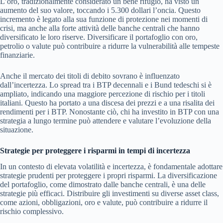
L’oro, tradizionalmente considerato un bene rifugio, ha visto un
aumento del suo valore, toccando i 5.300 dollari l’oncia. Questo
incremento è legato alla sua funzione di protezione nei momenti di
crisi, ma anche alla forte attività delle banche centrali che hanno
diversificato le loro riserve. Diversificare il portafoglio con oro,
petrolio o valute può contribuire a ridurre la vulnerabilità alle tempeste
finanziarie.
Anche il mercato dei titoli di debito sovrano è influenzato
dall’incertezza. Lo spread tra i BTP decennali e i Bund tedeschi si è
ampliato, indicando una maggiore percezione di rischio per i titoli
italiani. Questo ha portato a una discesa dei prezzi e a una risalita dei
rendimenti per i BTP. Nonostante ciò, chi ha investito in BTP con una
strategia a lungo termine può attendere e valutare l’evoluzione della
situazione.
Strategie per proteggere i risparmi in tempi di incertezza
In un contesto di elevata volatilità e incertezza, è fondamentale adottare
strategie prudenti per proteggere i propri risparmi. La diversificazione
del portafoglio, come dimostrato dalle banche centrali, è una delle
strategie più efficaci. Distribuire gli investimenti su diverse asset class,
come azioni, obbligazioni, oro e valute, può contribuire a ridurre il
rischio complessivo.