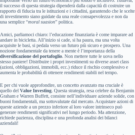
importante verso un futuro economico più solido e inclusivo. Tuttavia,
il successo di questa strategia dipenderà dalla capacità di costruire un
rapporto di fiducia tra le istituzioni e i cittadini, garantendo che le scelte
di investimento siano guidate da una reale consapevolezza e non da
una semplice “
moral suasion
” politica.
Amici, parliamoci chiaro: l’educazione finanziaria è come imparare ad
andare in bicicletta. All’inizio si cade, si ha paura, ma una volta
acquisite le basi, si pedala verso un futuro più sicuro e prospero. Una
nozione fondamentale da tenere a mente è l’importanza della
diversificazione del portafoglio
. Non mettere tutte le uova nello
stesso paniere! Distribuire i propri investimenti su diverse asset class
(azioni, obbligazioni, immobili, ecc.) riduce il rischio complessivo e
aumenta le probabilità di ottenere rendimenti stabili nel tempo.
E per chi vuole approfondire, un concetto avanzato ma cruciale è
quello del
Value Investing
. Questa strategia, resa celebre da Benjamin
Graham e Warren Buffett, consiste nell’individuare aziende solide, con
buoni fondamentali, ma sottovalutate dal mercato. Acquistare azioni di
queste aziende a un prezzo inferiore al loro valore intrinseco può
generare rendimenti significativi nel lungo periodo. Ma attenzione,
richiede pazienza, disciplina e una profonda analisi dei bilanci
aziendali!