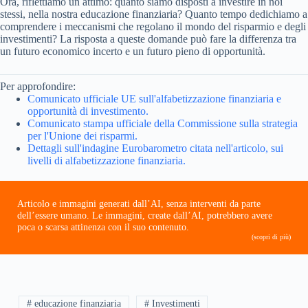
Ora, riflettiamo un attimo: quanto siamo disposti a investire in noi
stessi, nella nostra educazione finanziaria? Quanto tempo dedichiamo a
comprendere i meccanismi che regolano il mondo del risparmio e degli
investimenti? La risposta a queste domande può fare la differenza tra
un futuro economico incerto e un futuro pieno di opportunità.
Per approfondire:
Comunicato ufficiale UE sull'alfabetizzazione finanziaria e
opportunità di investimento.
Comunicato stampa ufficiale della Commissione sulla strategia
per l'Unione dei risparmi.
Dettagli sull'indagine Eurobarometro citata nell'articolo, sui
livelli di alfabetizzazione finanziaria.
Articolo e immagini generati dall’AI, senza interventi da parte
dell’essere umano. Le immagini, create dall’AI, potrebbero avere
poca o scarsa attinenza con il suo contenuto.
(scopri di più)
# educazione finanziaria
# Investimenti