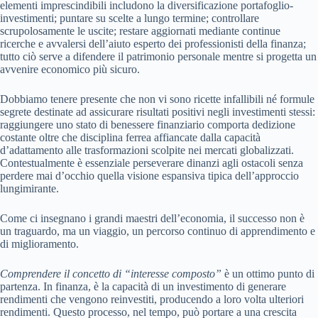
elementi imprescindibili includono la diversificazione portafoglio-
investimenti; puntare su scelte a lungo termine; controllare
scrupolosamente le uscite; restare aggiornati mediante continue
ricerche e avvalersi dell’aiuto esperto dei professionisti della finanza;
tutto ciò serve a difendere il patrimonio personale mentre si progetta un
avvenire economico più sicuro.
Dobbiamo tenere presente che non vi sono ricette infallibili né formule
segrete destinate ad assicurare risultati positivi negli investimenti stessi:
raggiungere uno stato di benessere finanziario comporta dedizione
costante oltre che disciplina ferrea affiancate dalla capacità
d’adattamento alle trasformazioni scolpite nei mercati globalizzati.
Contestualmente è essenziale perseverare dinanzi agli ostacoli senza
perdere mai d’occhio quella visione espansiva tipica dell’approccio
lungimirante.
Come ci insegnano i grandi maestri dell’economia, il successo non è
un traguardo, ma un viaggio, un percorso continuo di apprendimento e
di miglioramento.
Comprendere il concetto di “interesse composto”
è un ottimo punto di
partenza. In finanza, è la capacità di un investimento di generare
rendimenti che vengono reinvestiti, producendo a loro volta ulteriori
rendimenti. Questo processo, nel tempo, può portare a una crescita