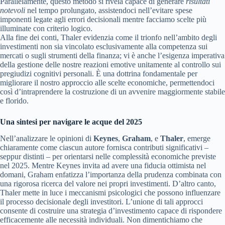
Parallelamente, questo metodo si rivela capace di generare
risultati
notevoli
nel tempo prolungato, assistendoci nell’evitare spese
imponenti legate agli errori decisionali mentre facciamo scelte più
illuminate con criterio logico.
Alla fine dei conti, Thaler evidenzia come il trionfo nell’ambito degli
investimenti non sia vincolato esclusivamente alla competenza sui
mercati o sugli strumenti della finanza; vi è anche l’esigenza imperativa
della gestione delle nostre reazioni emotive unitamente al controllo sui
pregiudizi cognitivi personali. È una dottrina fondamentale per
migliorare il nostro approccio alle scelte economiche, permettendoci
così d’intraprendere la costruzione di un avvenire maggiormente stabile
e florido.
Una sintesi per navigare le acque del 2025
Nell’analizzare le opinioni di
Keynes
,
Graham
, e
Thaler
, emerge
chiaramente come ciascun autore fornisca contributi significativi –
seppur distinti – per orientarsi nelle complessità economiche previste
nel 2025. Mentre Keynes invita ad avere una fiducia ottimista nel
domani, Graham enfatizza l’importanza della prudenza combinata con
una rigorosa ricerca del valore nei propri investimenti. D’altro canto,
Thaler mette in luce i meccanismi psicologici che possono influenzare
il processo decisionale degli investitori. L’unione di tali approcci
consente di costruire una strategia d’investimento capace di rispondere
efficacemente alle necessità individuali. Non dimentichiamo che