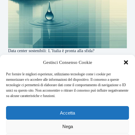
Data center sostenibili: L’Italia è pronta alla sfida?
4 Maggio 2026
Gestisci Consenso Cookie
Per fornire le migliori esperienze, utilizziamo tecnologie come i cookie per
About this website
memorizzare e/o accedere alle informazioni del dispositivo. Il consenso a queste
tecnologie ci permetterà di elaborare dati come il comportamento di navigazione o ID
Finance-Bullet.it ogni giorno trova per te le notizie più
unici su questo sito. Non acconsentire o ritirare il consenso può influire negativamente
rilevanti in ambito finanziario.
su alcune caratteristiche e funzioni.
Address:
Accetta
VIA USODIMARE 3 - 37138 - VERONA (VR)
E-Mail:
Nega
redazione@bullet-network.com