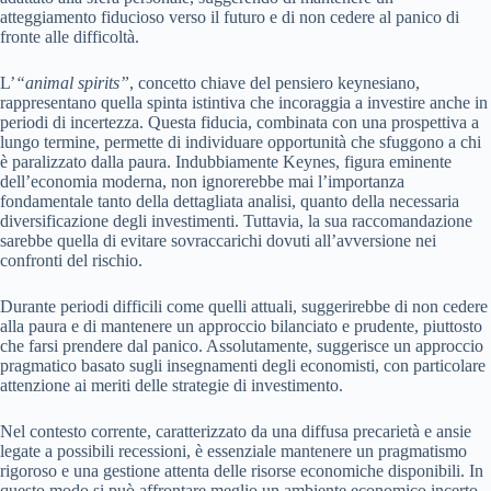
atteggiamento fiducioso verso il futuro e di non cedere al panico di
fronte alle difficoltà.
L’
“animal spirits”
, concetto chiave del pensiero keynesiano,
rappresentano quella spinta istintiva che incoraggia a investire anche in
periodi di incertezza. Questa fiducia, combinata con una prospettiva a
lungo termine, permette di individuare opportunità che sfuggono a chi
è paralizzato dalla paura. Indubbiamente Keynes, figura eminente
dell’economia moderna, non ignorerebbe mai l’importanza
fondamentale tanto della dettagliata analisi, quanto della necessaria
diversificazione degli investimenti. Tuttavia, la sua raccomandazione
sarebbe quella di evitare sovraccarichi dovuti all’avversione nei
confronti del rischio.
Durante periodi difficili come quelli attuali, suggerirebbe di non cedere
alla paura e di mantenere un approccio bilanciato e prudente, piuttosto
che farsi prendere dal panico. Assolutamente, suggerisce un approccio
pragmatico basato sugli insegnamenti degli economisti, con particolare
attenzione ai meriti delle strategie di investimento.
Nel contesto corrente, caratterizzato da una diffusa precarietà e ansie
legate a possibili recessioni, è essenziale mantenere un pragmatismo
rigoroso e una gestione attenta delle risorse economiche disponibili. In
questo modo si può affrontare meglio un ambiente economico incerto,