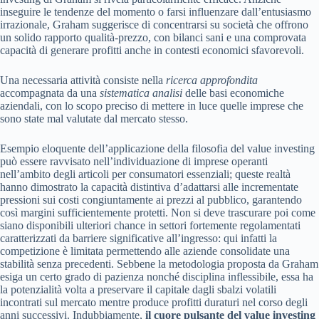
inseguire le tendenze del momento o farsi influenzare dall’entusiasmo
irrazionale, Graham suggerisce di concentrarsi su società che offrono
un solido rapporto qualità-prezzo, con bilanci sani e una comprovata
capacità di generare profitti anche in contesti economici sfavorevoli.
Una necessaria attività consiste nella
ricerca approfondita
accompagnata da una
sistematica analisi
delle basi economiche
aziendali, con lo scopo preciso di mettere in luce quelle imprese che
sono state mal valutate dal mercato stesso.
Esempio eloquente dell’applicazione della filosofia del value investing
può essere ravvisato nell’individuazione di imprese operanti
nell’ambito degli articoli per consumatori essenziali; queste realtà
hanno dimostrato la capacità distintiva d’adattarsi alle incrementate
pressioni sui costi congiuntamente ai prezzi al pubblico, garantendo
così margini sufficientemente protetti. Non si deve trascurare poi come
siano disponibili ulteriori chance in settori fortemente regolamentati
caratterizzati da barriere significative all’ingresso: qui infatti la
competizione è limitata permettendo alle aziende consolidate una
stabilità senza precedenti. Sebbene la metodologia proposta da Graham
esiga un certo grado di pazienza nonché disciplina inflessibile, essa ha
la potenzialità volta a preservare il capitale dagli sbalzi volatili
incontrati sul mercato mentre produce profitti duraturi nel corso degli
anni successivi. Indubbiamente,
il cuore pulsante del value investing