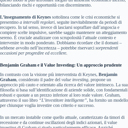
bilanciando rischi e opportunità con discernimento.
L’insegnamento di Keynes
sottolinea come le crisi economiche si
presentino
a intervalli regolari
, seguite inevitabilmente da periodi di
recupero. In tal senso, invece di lasciarsi sopraffare dall’angoscia e
compiere scelte impulsive, sarebbe saggio mantenere un atteggiamento
sereno. È cruciale analizzare con scrupolosità l’attuale contesto e
intervenire in modo ponderato. Dobbiamo ricordare che il domani –
sebbene avvolto nell’incertezza – potrebbe riservarci
sorprendenti
occasioni per progredire ed eccellere.
Benjamin Graham e il Value Investing: Un approccio prudente
In contrasto con la visione più interventista di Keynes,
Benjamin
Graham
, considerato il padre del
value investing
, propone un
approccio più cauto e orientato alla ricerca del valore intrinseco. La sua
filosofia si basa sull’identificazione di aziende solide, con fondamentali
robusti e quotate a un prezzo inferiore al loro reale valore. Graham,
attraverso il suo libro
“L’investitore intelligente”
, ha fornito un modello
per chiunque voglia investire con criterio e successo.
In un mercato instabile come quello attuale, caratterizzato da timori di
recessione e da continue oscillazioni degli indici azionari, il value
investing di Graham si rivela particolarmente efficace. Anziché