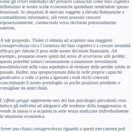
come gli
errori sistematici del pensiero conosciuti come bias cognitivi
influenzino le nostre scelte economiche quotidiane rendendole spesso
irrazionali. In situazioni di mercato soggette a elevata fluttuazione e
contraddizioni informative, tali errori possono crescere
esponenzialmente, conducendo verso decisioni potenzialmente
onerose.
A tale proposito, Thaler ci stimola ad acquisire una maggiore
consapevolezza circa l’esistenza dei bias cognitivi e a cercare modalità
efficaci per ridurne il peso nelle nostre decisioni finanziarie. Ad
esempio, possiamo essere spinti dal
senso di avversione alle perdite
;
questo potrebbe indurci erroneamente a mantenere investimenti
insoddisfacenti nella vana aspettativa di rientrare delle perdite subite in
passato. Inoltre, una
sproporzionata fiducia nelle proprie capacità
giudicative
a volte ci porta a ignorare i reali rischi coinvolti
concentrando il nostro portafoglio su poche posizioni predilette o
consigliate da amici fidati.
L’
effetto gregge
rappresenta uno dei bias psicologici prevalenti; esso
induce gli individui ad adeguarsi alle tendenze della maggioranza: si
vende in massa o si acquista in serie senza analizzare individualmente
la situazione economica.
Avere una chiara consapevolezza riguardo a questi meccanismi può