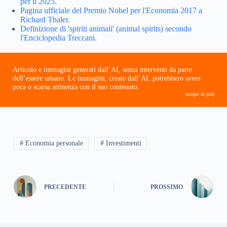
per il 2025.
Pagina ufficiale del Premio Nobel per l'Economia 2017 a
Richard Thaler.
Definizione di 'spiriti animali' (animal spirits) secondo
l'Enciclopedia Treccani.
Articolo e immagini generati dall’AI, senza interventi da parte
dell’essere umano. Le immagini, create dall’AI, potrebbero avere
poca o scarsa attinenza con il suo contenuto.
(scopri di più)
# Economia personale
# Investimenti
PRECEDENTE
PROSSIMO