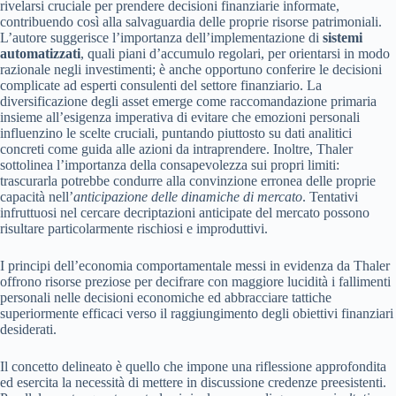
rivelarsi cruciale per prendere decisioni finanziarie informate,
contribuendo così alla salvaguardia delle proprie risorse patrimoniali.
L’autore suggerisce l’importanza dell’implementazione di
sistemi
automatizzati
, quali piani d’accumulo regolari, per orientarsi in modo
razionale negli investimenti; è anche opportuno conferire le decisioni
complicate ad esperti consulenti del settore finanziario. La
diversificazione degli asset emerge come raccomandazione primaria
insieme all’esigenza imperativa di evitare che emozioni personali
influenzino le scelte cruciali, puntando piuttosto su dati analitici
concreti come guida alle azioni da intraprendere. Inoltre, Thaler
sottolinea l’importanza della consapevolezza sui propri limiti:
trascurarla potrebbe condurre alla convinzione erronea delle proprie
capacità nell’
anticipazione delle dinamiche di mercato
. Tentativi
infruttuosi nel cercare decriptazioni anticipate del mercato possono
risultare particolarmente rischiosi e improduttivi.
I principi dell’economia comportamentale messi in evidenza da Thaler
offrono risorse preziose per decifrare con maggiore lucidità i fallimenti
personali nelle decisioni economiche ed abbracciare tattiche
superiormente efficaci verso il raggiungimento degli obiettivi finanziari
desiderati.
Il concetto delineato è quello che impone una riflessione approfondita
ed esercita la necessità di mettere in discussione credenze preesistenti.