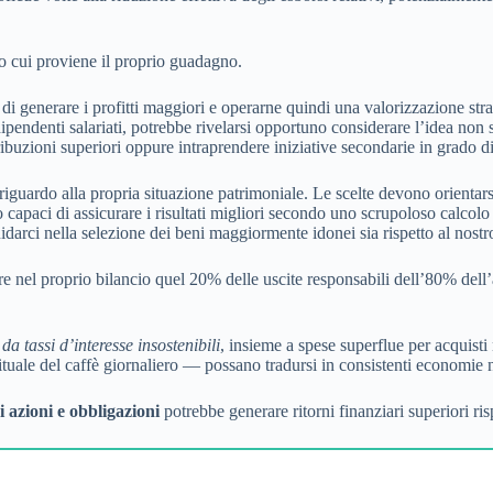
rso cui proviene il proprio guadagno.
i di generare i profitti maggiori e operarne quindi una valorizzazione st
pendenti salariati, potrebbe rivelarsi opportuno considerare l’idea non s
tribuzioni superiori oppure intraprendere iniziative secondarie in grado 
riguardo alla propria situazione patrimoniale. Le scelte devono orientarsi
 capaci di assicurare i risultati migliori secondo uno scrupoloso calcolo
darci nella selezione dei beni maggiormente idonei sia rispetto al nostro 
are nel proprio bilancio quel 20% delle uscite responsabili dell’80% del
da tassi d’interesse insostenibili
, insieme a spese superflue per acquist
tuale del caffè giornaliero — possano tradursi in consistenti economie 
i azioni e obbligazioni
potrebbe generare ritorni finanziari superiori ris