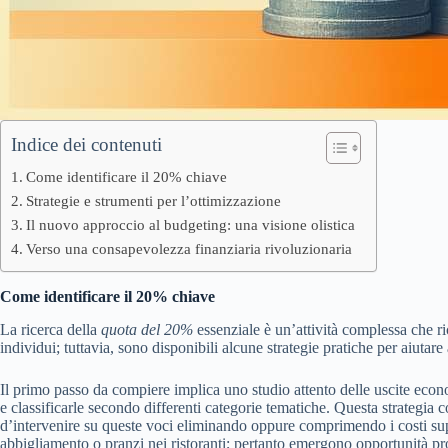
Indice dei contenuti
Come identificare il 20% chiave
Strategie e strumenti per l’ottimizzazione
Il nuovo approccio al budgeting: una visione olistica
Verso una consapevolezza finanziaria rivoluzionaria
Come identificare il 20% chiave
La ricerca della
quota del 20%
essenziale è un’attività complessa che ri
individui; tuttavia, sono disponibili alcune strategie pratiche per aiutar
Il primo passo da compiere implica uno studio attento delle uscite econo
e classificarle secondo differenti categorie tematiche. Questa strategia
d’intervenire su queste voci eliminando oppure comprimendo i costi sup
abbigliamento o pranzi nei ristoranti; pertanto emergono opportunità profi