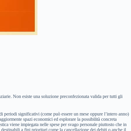
ziarie. Non esiste una soluzione preconfezionata valida per tutti gli
 di periodi significativi (come può essere un mese oppure l’intero anno)
maggiormente spazi economici ed esplorare la possibilità concreta
tica viene impiegata nelle spese per svago personale piuttosto che in
estinabili a fini prioritari come la cancellazione dei debiti o anche il