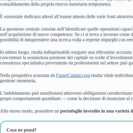
consolidamento della propria riserva monetaria temporanea.
È essenziale dedicarsi altresì all’esame attento delle varie fonti attrave
La questione centrale consiste nell’identificare quelle operazioni capac
nell’acquisizione di nuove competenze. Se ci si trova a lavorare come di
possibilità di intraprendere una ricerca volta a reperire impieghi con re
In ultimo luogo, risulta indispensabile eseguire una riflessione accurata 
concentrare la sostanziosa porzione del capitale su scelte d’investimento
consulenza specialistica proveniente da professionisti nel settore può gui
Nella prospettiva avanzata da
FasterCapital.com
risulta vitale individu
gestione monetaria.
L’indebitamento può manifestarsi attraverso
obbligazioni caratterizzate 
propri comportamenti quotidiani — come la decisione di rinunciare al ri
Allo stesso modo, possedere un
portafoglio investito in una varietà d
Cosa ne pensi?