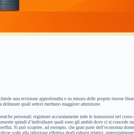
chiede una revisione approfondita e su misura delle proprie risorse finan
e a delineare quali settori meritano maggiore attenzione.
miche personali: registrare accuratamente tutte le transazioni nel corso
 consente quindi d’individuare quali sono gli ambiti dove ci si concede 
erflui. Si può scoprire, ad esempio, che gran parte dell’economia domes
cue volte alla riduzione effettiva degli esborsi relativi, potenzialmente d