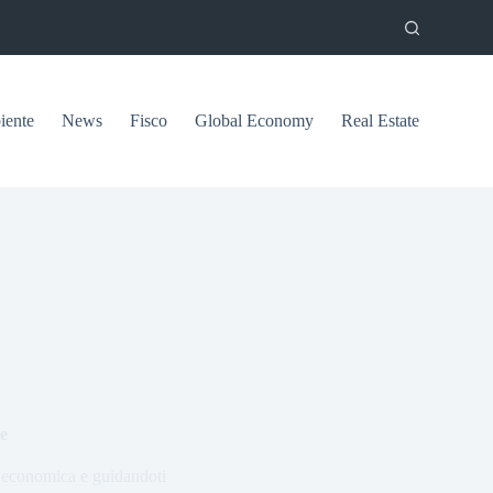
ente
News
Fisco
Global Economy
Real Estate
ze
ia economica e guidandoti