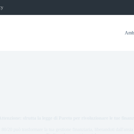
cy
Ambi
ttenzione: sfrutta la legge di Pareto per rivoluzionare le tue finan
 80/20 può trasformare la tua gestione finanziaria, liberandoti dall'ans