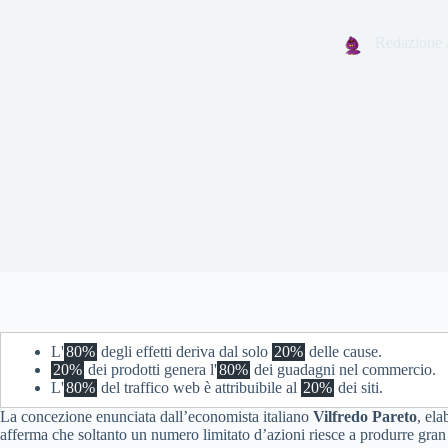
Redazione 
L'
80%
degli effetti deriva dal solo
20%
delle cause.
20%
dei prodotti genera l'
80%
dei guadagni nel commercio.
L'
80%
del traffico web è attribuibile al
20%
dei siti.
La concezione enunciata dall’economista italiano
Vilfredo Pareto
, ela
afferma che soltanto un numero limitato d’azioni riesce a produrre gran pa