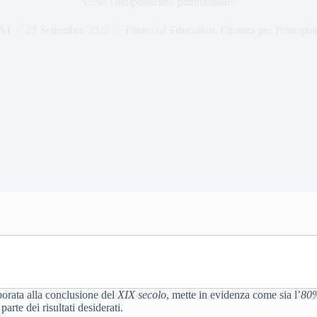
verso l'indipendenza patrimoniale.
AI
23 Settembre 2025
Financial Education
,
Finanza per Principian
borata alla conclusione del
XIX secolo
, mette in evidenza come sia l’
80
rte dei risultati desiderati.