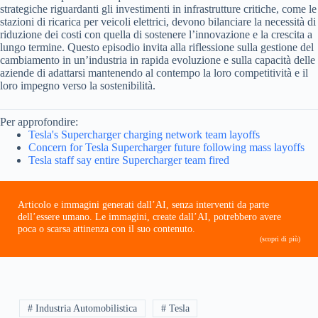
strategiche riguardanti gli investimenti in infrastrutture critiche, come le
stazioni di ricarica per veicoli elettrici, devono bilanciare la necessità di
riduzione dei costi con quella di sostenere l’innovazione e la crescita a
lungo termine. Questo episodio invita alla riflessione sulla gestione del
cambiamento in un’industria in rapida evoluzione e sulla capacità delle
aziende di adattarsi mantenendo al contempo la loro competitività e il
loro impegno verso la sostenibilità.
Per approfondire:
Tesla's Supercharger charging network team layoffs
Concern for Tesla Supercharger future following mass layoffs
Tesla staff say entire Supercharger team fired
Articolo e immagini generati dall’AI, senza interventi da parte
dell’essere umano. Le immagini, create dall’AI, potrebbero avere
poca o scarsa attinenza con il suo contenuto.
(scopri di più)
# Industria Automobilistica
# Tesla