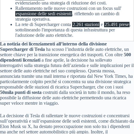
evidenziando una strategia di riduzione dei costi.
Rallentamento nelle nuove costruzioni con un focus sull'
espansione delle sedi esistenti
, riflettendo un cambio di
strategia operativa.
La rete di Supercharger conta
2.261 stazioni
e
25.491 prese
,
sottolineando l'importanza di questa infrastruttura per
l'adozione delle auto elettriche.
La notizia dei licenziamenti all’interno della divisione
Supercharger di Tesla
ha scosso l’industria delle auto elettriche, un
settore chiave per la transizione energetica dei trasporti. Con oltre
500
dipendenti licenziati
a fine aprile, la decisione ha sollevato
interrogativi sulla strategia futura dell’azienda e sulle implicazioni per il
settore delle auto elettriche nel suo complesso. Questa mossa,
annunciata tramite una mail interna e riportata dal New York Times, ha
particolarmente colpito perché si concentra su una divisione strategica
responsabile delle stazioni di ricarica Supercharger, che con i suoi
50mila punti di sosta
costruiti dalla società in tutto il mondo, ha reso
possibile la diffusione delle auto elettriche permettendo una ricarica
super veloce mentre in viaggio.
La decisione di Tesla di rallentare le nuove costruzioni e concentrarsi
sull’operatività e sull’espansione delle sedi esistenti, come dichiarato da
Elon Musk su X, ha destato preoccupazione non solo tra i dipendenti
ma anche nel settore automobilistico più ampio. Inoltre, il