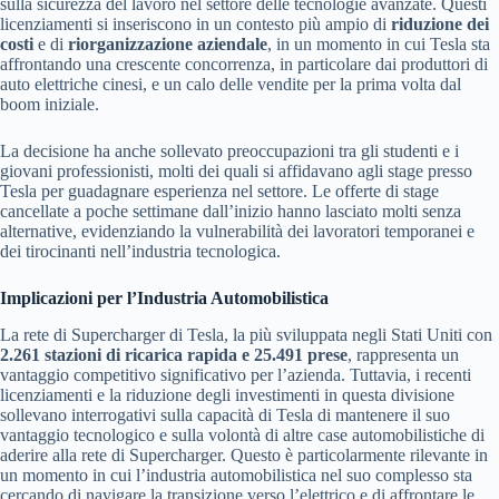
sulla sicurezza del lavoro nel settore delle tecnologie avanzate. Questi
licenziamenti si inseriscono in un contesto più ampio di
riduzione dei
costi
e di
riorganizzazione aziendale
, in un momento in cui Tesla sta
affrontando una crescente concorrenza, in particolare dai produttori di
auto elettriche cinesi, e un calo delle vendite per la prima volta dal
boom iniziale.
La decisione ha anche sollevato preoccupazioni tra gli studenti e i
giovani professionisti, molti dei quali si affidavano agli stage presso
Tesla per guadagnare esperienza nel settore. Le offerte di stage
cancellate a poche settimane dall’inizio hanno lasciato molti senza
alternative, evidenziando la vulnerabilità dei lavoratori temporanei e
dei tirocinanti nell’industria tecnologica.
Implicazioni per l’Industria Automobilistica
La rete di Supercharger di Tesla, la più sviluppata negli Stati Uniti con
2.261 stazioni di ricarica rapida e 25.491 prese
, rappresenta un
vantaggio competitivo significativo per l’azienda. Tuttavia, i recenti
licenziamenti e la riduzione degli investimenti in questa divisione
sollevano interrogativi sulla capacità di Tesla di mantenere il suo
vantaggio tecnologico e sulla volontà di altre case automobilistiche di
aderire alla rete di Supercharger. Questo è particolarmente rilevante in
un momento in cui l’industria automobilistica nel suo complesso sta
cercando di navigare la transizione verso l’elettrico e di affrontare le