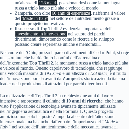
un'altezza di
128 metri
, posizionandosi come la montagna
russa a triplo lancio più alta e veloce al mondo.
Zamperla, con oltre
60 anni di esperienza
, riafferma il valore
del
'Made in Italy'
nel settore dell'intrattenimento grazie a
questo progetto innovativo.
Il successo di Top Thrill 2 evidenzia l'importanza dell'
investimento in innovazione
nel settore dei parchi
divertimenti, dimostrando come la ricerca e lo sviluppo
possano creare esperienze uniche e memorabili.
Nel cuore dell’Ohio, presso il parco divertimenti di Cedar Point, si erge
una struttura che ha ridefinito i confini dell’adrenalina e
dell’ingegneria:
Top Thrill 2
, la montagna russa a triplo lancio più alta
e veloce al mondo. Questo capolavoro di tecnologia, che raggiunge
una velocità massima di
193 km/h
e un’altezza di
128 metri
, è il frutto
dell’innovazione portata avanti da
Zamperla
, storica azienda italiana
leader nella produzione di attrazioni per parchi divertimenti.
La realizzazione di Top Thrill 2 ha richiesto due anni di lavoro
intensivo e rappresenta il culmine di
10 anni di ricerche
, che hanno
visto l’applicazione di tecnologie avanzate tipicamente utilizzate
nell’ingegneria aeronautica e nella Formula 1. Questo progetto
ambizioso non solo ha posto Zamperla al centro dell’attenzione
internazionale ma ha anche riaffermato l’importanza del
“Made in
Italy”
nel settore dell’intrattenimento e della meccanica avanzata.