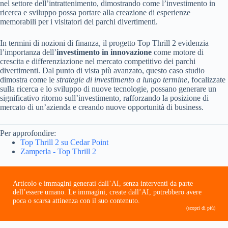
nel settore dell’intrattenimento, dimostrando come l’investimento in
ricerca e sviluppo possa portare alla creazione di esperienze
memorabili per i visitatori dei parchi divertimenti.
In termini di nozioni di finanza, il progetto Top Thrill 2 evidenzia
l’importanza dell’
investimento in innovazione
come motore di
crescita e differenziazione nel mercato competitivo dei parchi
divertimenti. Dal punto di vista più avanzato, questo caso studio
dimostra come le
strategie di investimento a lungo termine
, focalizzate
sulla ricerca e lo sviluppo di nuove tecnologie, possano generare un
significativo ritorno sull’investimento, rafforzando la posizione di
mercato di un’azienda e creando nuove opportunità di business.
Per approfondire:
Top Thrill 2 su Cedar Point
Zamperla - Top Thrill 2
Articolo e immagini generati dall’AI, senza interventi da parte
dell’essere umano. Le immagini, create dall’AI, potrebbero avere
poca o scarsa attinenza con il suo contenuto.
(scopri di più)