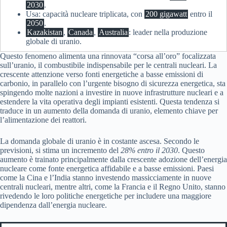
2030
.
Usa: capacità nucleare triplicata, con
200 gigawatt
entro il
2050
.
Kazakistan
,
Canada
,
Australia
: leader nella produzione
globale di uranio.
Questo fenomeno alimenta una rinnovata “corsa all’oro” focalizzata
sull’uranio, il combustibile indispensabile per le centrali nucleari. La
crescente attenzione verso fonti energetiche a basse emissioni di
carbonio, in parallelo con l’urgente bisogno di sicurezza energetica, sta
spingendo molte nazioni a investire in nuove infrastrutture nucleari e a
estendere la vita operativa degli impianti esistenti. Questa tendenza si
traduce in un aumento della domanda di uranio, elemento chiave per
l’alimentazione dei reattori.
La domanda globale di uranio è in costante ascesa. Secondo le
previsioni, si stima un incremento del
28% entro il 2030
. Questo
aumento è trainato principalmente dalla crescente adozione dell’energia
nucleare come fonte energetica affidabile e a basse emissioni. Paesi
come la Cina e l’India stanno investendo massicciamente in nuove
centrali nucleari, mentre altri, come la Francia e il Regno Unito, stanno
rivedendo le loro politiche energetiche per includere una maggiore
dipendenza dall’energia nucleare.