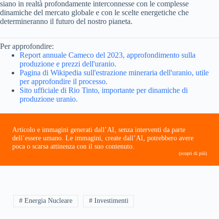
siano in realtà profondamente interconnesse con le complesse
dinamiche del mercato globale e con le scelte energetiche che
determineranno il futuro del nostro pianeta.
Per approfondire:
Report annuale Cameco del 2023, approfondimento sulla
produzione e prezzi dell'uranio.
Pagina di Wikipedia sull'estrazione mineraria dell'uranio, utile
per approfondire il processo.
Sito ufficiale di Rio Tinto, importante per dinamiche di
produzione uranio.
Articolo e immagini generati dall’AI, senza interventi da parte
dell’essere umano. Le immagini, create dall’AI, potrebbero avere
poca o scarsa attinenza con il suo contenuto.
(scopri di più)
# Energia Nucleare
# Investimenti