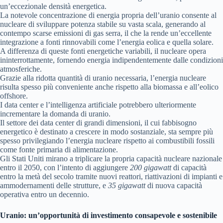
un’eccezionale densità energetica.
La notevole concentrazione di energia propria dell’uranio consente al
nucleare di sviluppare potenza stabile su vasta scala, generando al
contempo scarse emissioni di gas serra, il che la rende un’eccellente
integrazione a fonti rinnovabili come l’energia eolica e quella solare.
A differenza di queste fonti energetiche variabili, il nucleare opera
ininterrottamente, fornendo energia indipendentemente dalle condizioni
atmosferiche.
Grazie alla ridotta quantità di uranio necessaria, l’energia nucleare
risulta spesso più conveniente anche rispetto alla biomassa e all’eolico
offshore.
I data center e l’intelligenza artificiale potrebbero ulteriormente
incrementare la domanda di uranio.
Il settore dei data center di grandi dimensioni, il cui fabbisogno
energetico è destinato a crescere in modo sostanziale, sta sempre più
spesso privilegiando l’energia nucleare rispetto ai combustibili fossili
come fonte primaria di alimentazione.
Gli Stati Uniti mirano a triplicare la propria capacità nucleare nazionale
entro il 2050, con l’intento di aggiungere
200 gigawatt
di capacità
entro la metà del secolo tramite nuovi reattori, riattivazioni di impianti e
ammodernamenti delle strutture, e
35 gigawatt
di nuova capacità
operativa entro un decennio.
Uranio: un’opportunità di investimento consapevole e sostenibile